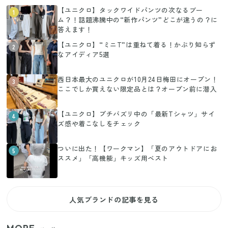
【ユニクロ】タックワイドパンツの次なるブー
1
ム？！話題沸騰中の“新作パンツ”どこが違うの？に
答えます！
【ユニクロ】“ミニT”は重ねて着る！かぶり知らず
2
なアイディア5選
西日本最大のユニクロが10月24日梅田にオープン！
3
ここでしか買えない限定品とは？オープン前に潜入
【ユニクロ】プチバズリ中の「最新Tシャツ」サイ
4
ズ感や着こなしをチェック
ついに出た！【ワークマン】「夏のアウトドアにお
5
ススメ」「高機能」キッズ用ベスト
人気ブランドの記事を見る