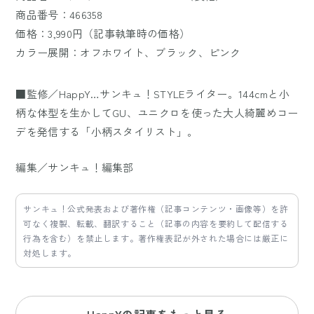
商品番号：466358
価格：3,990円（記事執筆時の価格）
カラー展開：オフホワイト、ブラック、ピンク
■監修／HappY…サンキュ！STYLEライター。144cmと小
柄な体型を生かしてGU、ユニクロを使った大人綺麗めコー
デを発信する「小柄スタイリスト」。
編集／サンキュ！編集部
サンキュ！公式発表および著作権（記事コンテンツ・画像等）を許
可なく複製、転載、翻訳すること（記事の内容を要約して配信する
行為を含む）を禁止します。著作権表記が外された場合には厳正に
対処します。