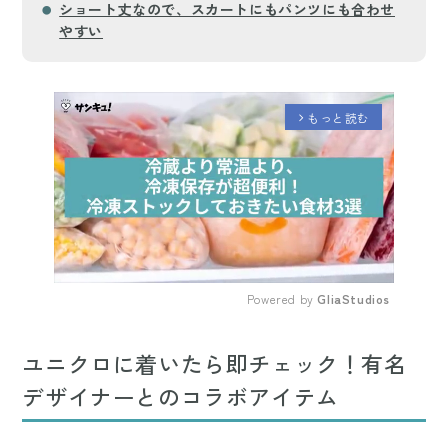
ショート丈なので、スカートにもパンツにも合わせ
やすい
もっと読む
arrow_forward_ios
Powered by 
GliaStudios
Mute
ユニクロに着いたら即チェック！有名
デザイナーとのコラボアイテム