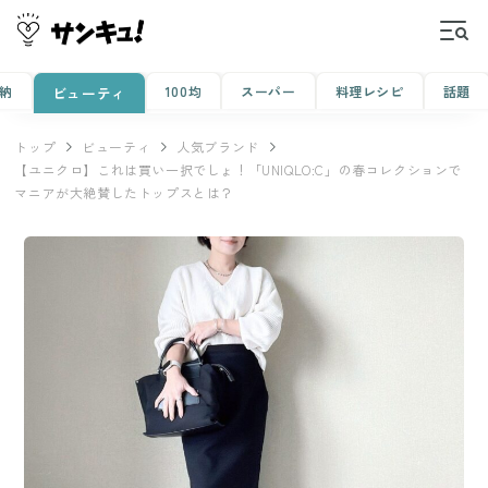
納
100均
スーパー
料理レシピ
話題
ビューティ
トップ
ビューティ
人気ブランド
【ユニクロ】これは買い一択でしょ！「UNIQLO:C」の春コレクションで
マニアが大絶賛したトップスとは？