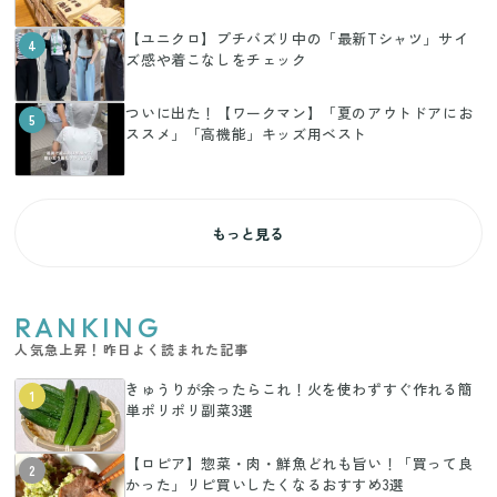
【ユニクロ】プチバズリ中の「最新Tシャツ」サイ
4
ズ感や着こなしをチェック
ついに出た！【ワークマン】「夏のアウトドアにお
5
ススメ」「高機能」キッズ用ベスト
もっと見る
RANKING
人気急上昇！昨日よく読まれた記事
きゅうりが余ったらこれ！火を使わずすぐ作れる簡
1
単ポリポリ副菜3選
【ロピア】惣菜・肉・鮮魚どれも旨い！「買って良
2
かった」リピ買いしたくなるおすすめ3選