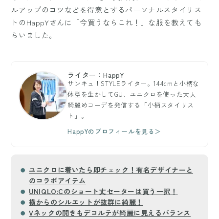
ルアップのコツなどを得意とするパーソナルスタイリス
トのHappYさんに「今買うならこれ！」な服を教えても
らいました。
ライター：HappY
サンキュ！STYLEライター。144cmと小柄な
体型を生かしてGU、ユニクロを使った大人
綺麗めコーデを発信する「小柄スタイリス
ト」。
HappYのプロフィールを見る＞
ユニクロに着いたら即チェック！有名デザイナーと
のコラボアイテム
UNIQLO:Cのショート丈セーターは買う一択！
横からのシルエットが抜群に綺麗！
Vネックの開きもデコルテが綺麗に見えるバランス