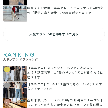
暖かくてお洒落！ユニクロアイテムを使った40代女
性「足元の寒さ対策」3つの最新テクニック
人気ブランドの記事をすべて見る
RANKING
人気ブランドランキング
【ユニクロ】タックワイドパンツの次なるブー
1
ム？！話題沸騰中の“新作パンツ”どこが違うの？に
答えます！
【ユニクロ】“ミニT”は重ねて着る！かぶり知らず
2
なアイディア5選
西日本最大のユニクロが10月24日梅田にオープン！
3
ここでしか買えない限定品とは？オープン前に潜入