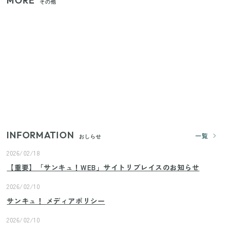
MORE
その他
【セリア】「考えた人天才！」使いやすさの工夫が
すごい大人気グッズ
いまが旬の「みょうが」を買ったらやらなきゃ損！
プロが教えるみょうがの1番おいしい食べ方
【2026年夏】日本橋限定の手土産5選！老舗から新ブ
ランドまで
INFORMATION
一覧
おしらせ
2026/02/18
【重要】「サンキュ！WEB」サイトリプレイスのお知らせ
2026/02/10
サンキュ！ メディアポリシー
2026/02/10