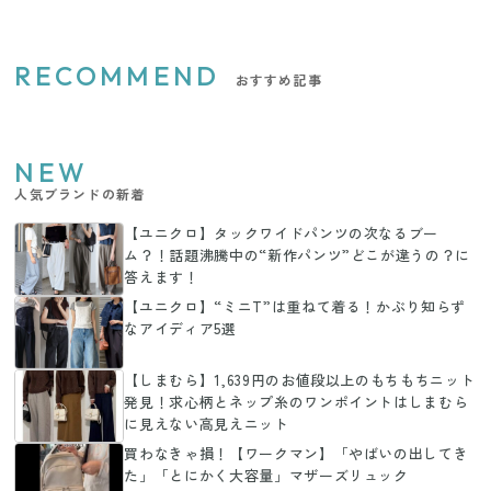
RECOMMEND
おすすめ記事
NEW
人気ブランドの新着
【ユニクロ】タックワイドパンツの次なるブー
ム？！話題沸騰中の“新作パンツ”どこが違うの？に
答えます！
【ユニクロ】“ミニT”は重ねて着る！かぶり知らず
なアイディア5選
【しまむら】1,639円のお値段以上のもちもちニット
発見！求心柄とネップ糸のワンポイントはしまむら
に見えない高見えニット
買わなきゃ損！【ワークマン】「やばいの出してき
た」「とにかく大容量」マザーズリュック