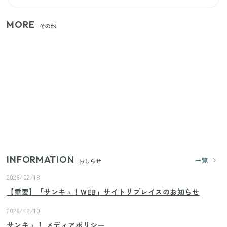
MORE
その他
家族4人で100ギガ3,200円！ 今なら最大6ヵ月割引
（11/4まで）
【2026年夏】日本橋限定の手土産5選！老舗から新ブ
ランドまで
【セリア】「考えた人天才！」使いやすさの工夫が
すごい大人気グッズ
INFORMATION
一覧
おしらせ
2026/02/18
【重要】「サンキュ！WEB」サイトリプレイスのお知らせ
2026/02/10
サンキュ！ メディアポリシー