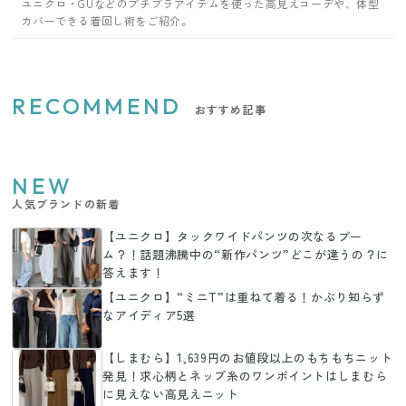
ユニクロ・GUなどのプチプラアイテムを使った高見えコーデや、体型
カバーできる着回し術をご紹介。
RECOMMEND
おすすめ記事
NEW
人気ブランドの新着
【ユニクロ】タックワイドパンツの次なるブー
ム？！話題沸騰中の“新作パンツ”どこが違うの？に
答えます！
【ユニクロ】“ミニT”は重ねて着る！かぶり知らず
なアイディア5選
【しまむら】1,639円のお値段以上のもちもちニット
発見！求心柄とネップ糸のワンポイントはしまむら
に見えない高見えニット