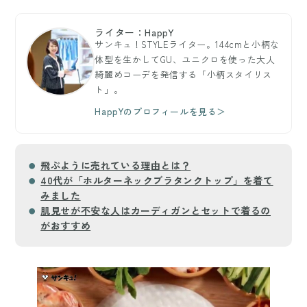
ライター：HappY
サンキュ！STYLEライター。144cmと小柄な
体型を生かしてGU、ユニクロを使った大人
綺麗めコーデを発信する「小柄スタイリス
ト」。
HappYのプロフィールを見る＞
飛ぶように売れている理由とは？
40代が「ホルターネックブラタンクトップ」を着て
みました
肌見せが不安な人はカーディガンとセットで着るの
がおすすめ
もっと読む
arrow_forward_ios