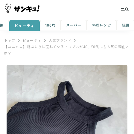
納
100均
スーパー
料理レシピ
話題
ビューティ
トップ
ビューティ
人気ブランド
【ユニクロ】飛ぶように売れているトップスが40、50代にも人気の理由と
は？