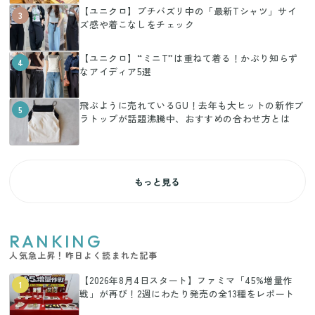
【ユニクロ】プチバズリ中の「最新Tシャツ」サイ
3
ズ感や着こなしをチェック
【ユニクロ】“ミニT”は重ねて着る！かぶり知らず
4
なアイディア5選
飛ぶように売れているGU！去年も大ヒットの新作ブ
5
ラトップが話題沸騰中、おすすめの合わせ方とは
もっと見る
RANKING
人気急上昇！昨日よく読まれた記事
【2026年8月4日スタート】ファミマ「45%増量作
1
戦」が再び！2週にわたり発売の全13種をレポート