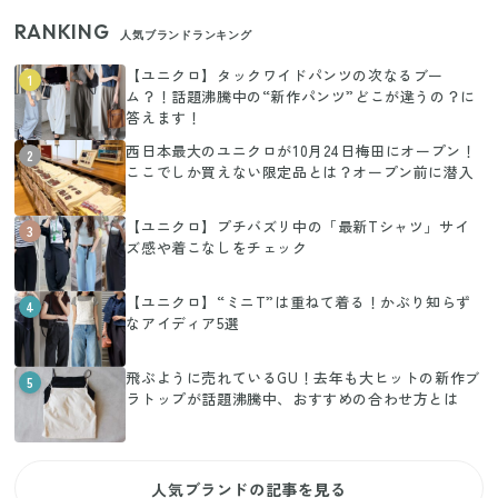
RANKING
人気ブランドランキング
【ユニクロ】タックワイドパンツの次なるブー
1
ム？！話題沸騰中の“新作パンツ”どこが違うの？に
答えます！
西日本最大のユニクロが10月24日梅田にオープン！
2
ここでしか買えない限定品とは？オープン前に潜入
【ユニクロ】プチバズリ中の「最新Tシャツ」サイ
3
ズ感や着こなしをチェック
【ユニクロ】“ミニT”は重ねて着る！かぶり知らず
4
なアイディア5選
飛ぶように売れているGU！去年も大ヒットの新作ブ
5
ラトップが話題沸騰中、おすすめの合わせ方とは
人気ブランドの記事を見る