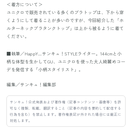
＜着方について＞
ユニクロで販売されている多くのブラトップは、下から穿
くようにして着ることが多いのですが、今回紹介した「ホ
ルターネックブラタンクトップ」は上から被るように着て
ください。
■執筆／HappY…サンキュ！STYLEライター。144cmと小
柄な体型を生かしてGU、ユニクロを使った大人綺麗めコー
デを発信する「小柄スタイリスト」。
編集／サンキュ！編集部
サンキュ！公式発表および著作権（記事コンテンツ・画像等）を許
可なく複製、転載、翻訳すること（記事の内容を要約して配信する
行為を含む）を禁止します。著作権表記が外された場合には厳正に
対処します。