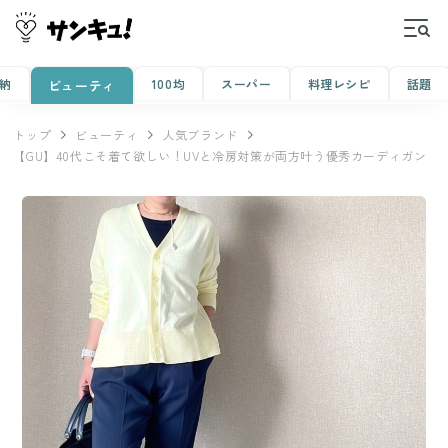
納
100均
スーパー
料理レシピ
話題
ビューティ
トップ
ビューティ
人気ブランド
【GU】40代こそ着て欲しい！UVと冷房対策が両方叶う優秀カーディガン