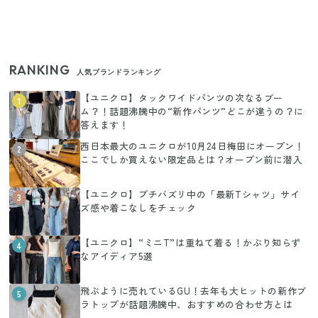
RANKING
人気ブランドランキング
【ユニクロ】タックワイドパンツの次なるブー
1
ム？！話題沸騰中の“新作パンツ”どこが違うの？に
答えます！
西日本最大のユニクロが10月24日梅田にオープン！
2
ここでしか買えない限定品とは？オープン前に潜入
【ユニクロ】プチバズリ中の「最新Tシャツ」サイ
3
ズ感や着こなしをチェック
【ユニクロ】“ミニT”は重ねて着る！かぶり知らず
4
なアイディア5選
飛ぶように売れているGU！去年も大ヒットの新作ブ
5
ラトップが話題沸騰中、おすすめの合わせ方とは