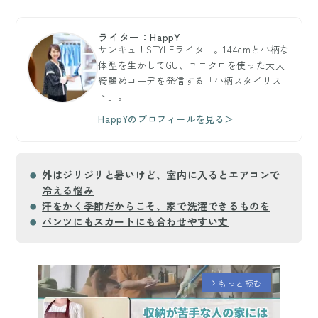
ライター：HappY
サンキュ！STYLEライター。144cmと小柄な
体型を生かしてGU、ユニクロを使った大人
綺麗めコーデを発信する「小柄スタイリス
ト」。
HappYのプロフィールを見る＞
外はジリジリと暑いけど、室内に入るとエアコンで
冷える悩み
汗をかく季節だからこそ、家で洗濯できるものを
パンツにもスカートにも合わせやすい丈
もっと読む
arrow_forward_ios