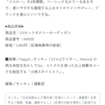
「イエロー」の4色展開。ベーシックなカラーもあるの
で、使いやすさを重視する人はオフホワイトやグレー、ブ
ラックを選ぶといいですね。
◾️商品詳細◾️
商品名：UVカットボクシーカーディガン
商品番号：349329
価格：1,990円（記事執筆時の価格）
■執筆／HappY…サンキュ！STYLEライター。144cmと小
柄な体型を生かしてGU、ユニクロを使った大人綺麗めコー
デを発信する「小柄スタイリスト」。
編集／サンキュ！編集部
サンキュ！公式発表および著作権（記事コンテンツ・画像等）を許
可なく複製、転載、翻訳すること（記事の内容を要約して配信する