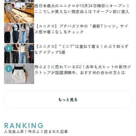
西日本最大のユニクロが10月24日梅田にオープン！
2
ここでしか買えない限定品とは？オープン前に潜入
【ユニクロ】プチバズリ中の「最新Tシャツ」サイ
3
ズ感や着こなしをチェック
【ユニクロ】“ミニT”は重ねて着る！かぶり知らず
4
なアイディア5選
飛ぶように売れているGU！去年も大ヒットの新作ブ
5
ラトップが話題沸騰中、おすすめの合わせ方とは
もっと見る
RANKING
人気急上昇！昨日よく読まれた記事