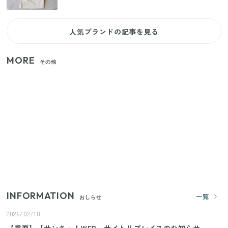
人気ブランドの記事を見る
MORE
その他
家族4人で100ギガ3,200円！ 今なら最大6ヵ月割引
（11/4まで）
【2026年夏】日本橋限定の手土産5選！老舗から新ブ
ランドまで
【セリア】「考えた人天才！」使いやすさの工夫が
すごい大人気グッズ
INFORMATION
一覧
おしらせ
2026/02/18
【重要】「サンキュ！WEB」サイトリプレイスのお知らせ