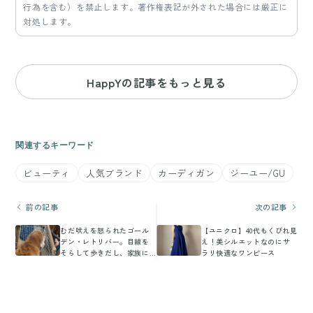
行為を含む）を禁止します。著作権表記が外された場合には厳正に
対処します。
HappYの記事をもっと見る
関連するキーワード
ビューティ
人気ブランド
カーディガン
ジーユー/GU
前の記事
次の記事
むだ吠えを怒られたゴール
【ユニクロ】40代もくびれ見
デン・レトリバー。目線を
え！美シルエットなのにサ
そらして歩きだし、家族に
ラリ快適なワンピース
「告げ口するように甘え
る」