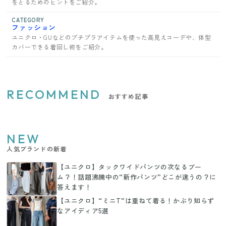
をとるためのヒントをご紹介。
CATEGORY
ファッション
ユニクロ・GUなどのプチプラアイテムを使った高見えコーデや、体型
カバーできる着回し術をご紹介。
RECOMMEND
おすすめ記事
NEW
人気ブランドの新着
【ユニクロ】タックワイドパンツの次なるブー
ム？！話題沸騰中の“新作パンツ”どこが違うの？に
答えます！
【ユニクロ】“ミニT”は重ねて着る！かぶり知らず
なアイディア5選