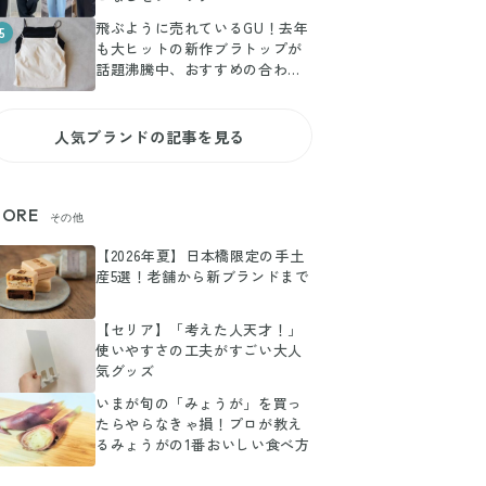
飛ぶように売れているGU！去年
5
も大ヒットの新作ブラトップが
話題沸騰中、おすすめの合わせ
方とは
人気ブランドの記事を見る
ORE
その他
【2026年夏】日本橋限定の手土
産5選！老舗から新ブランドまで
【セリア】「考えた人天才！」
使いやすさの工夫がすごい大人
気グッズ
いまが旬の「みょうが」を買っ
たらやらなきゃ損！プロが教え
るみょうがの1番おいしい食べ方