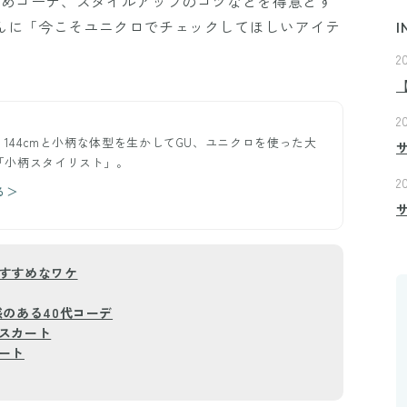
麗めコーデ、スタイルアップのコツなどを得意とす
さんに「今こそユニクロでチェックしてほしいアイテ
I
2
2
。144cmと小柄な体型を生かしてGU、ユニクロを使った大
「小柄スタイリスト」。
2
る＞
すすめなワケ
のある40代コーデ
スカート
ート