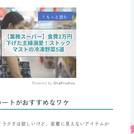
もっと読む
arrow_forward_ios
Powered by 
GliaStudios
Mute
カートがおすすめなワケ
「ラクさは欲しいけど、家着に見えないアイテムが