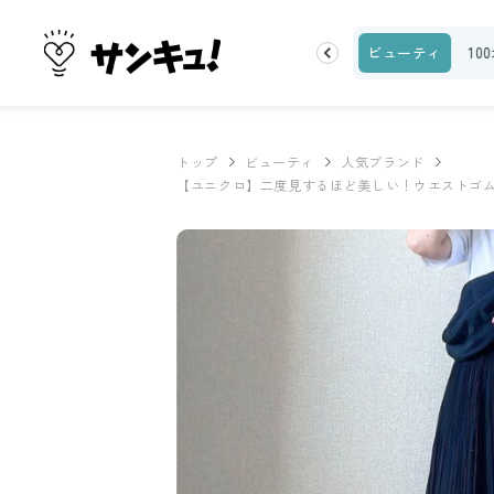
ランキング
お金
家事テク
収納・片付け
ビューティ
10
トップ
ビューティ
人気ブランド
【ユニクロ】二度見するほど美しい！ウエストゴ