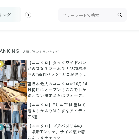
キング
お金
家事テク
収納・片付け
ビューティ
100均・
ANKING
人気ブランドランキング
【ユニクロ】タックワイドパン
1
ツの次なるブーム？！話題沸騰
中の“新作パンツ”どこが違う
の？に答えます！
西日本最大のユニクロが10月24
2
日梅田にオープン！ここでしか
買えない限定品とは？オープン
前に潜入
【ユニクロ】“ミニT”は重ねて
3
着る！かぶり知らずなアイディ
ア5選
【ユニクロ】プチバズリ中の
4
「最新Tシャツ」サイズ感や着
こなしをチェック