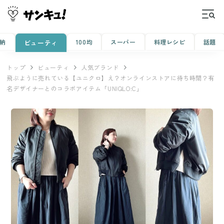
納
100均
スーパー
料理レシピ
話題
ビューティ
トップ
ビューティ
人気ブランド
飛ぶように売れている【ユニクロ】え？オンラインストアに待ち時間？有
名デザイナーとのコラボアイテム「UNIQLO:C」