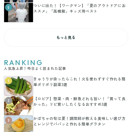
ついに出た！【ワークマン】「夏のアウトドアにお
5
ススメ」「高機能」キッズ用ベスト
もっと見る
RANKING
人気急上昇！昨日よく読まれた記事
きゅうりが余ったらこれ！火を使わずすぐ作れる簡
1
単ポリポリ副菜3選
【ロピア】惣菜・肉・鮮魚どれも旨い！「買って良
2
かった」リピ買いしたくなるおすすめ3選
かぼちゃの旬は夏！調理師が教える美味しい選び方
3
とレンジでパパッと作れる簡単グラタン