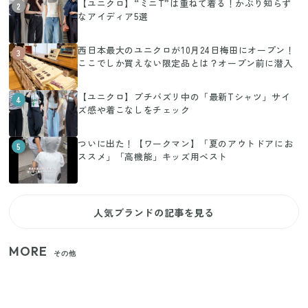
【ユニクロ】“ミニT”は重ねて着る！かぶり知らず
2
なアイディア5選
西日本最大のユニクロが10月24日梅田にオープン！
3
ここでしか買えない限定品とは？オープン前に潜入
【ユニクロ】プチバズリ中の「最新Tシャツ」サイ
4
ズ感や着こなしをチェック
ついに出た！【ワークマン】「夏のアウトドアにお
5
ススメ」「高機能」キッズ用ベスト
人気ブランドの記事を見る
MORE
その他
【セリア】「考えた人天才！」使いやすさの工夫が
すごい大人気グッズ