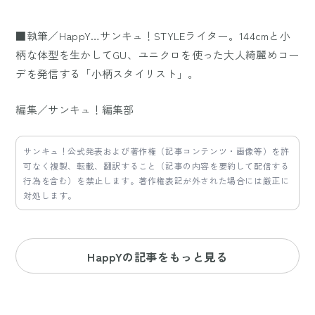
■執筆／HappY…サンキュ！STYLEライター。144cmと小
柄な体型を生かしてGU、ユニクロを使った大人綺麗めコー
デを発信する「小柄スタイリスト」。
編集／サンキュ！編集部
サンキュ！公式発表および著作権（記事コンテンツ・画像等）を許
可なく複製、転載、翻訳すること（記事の内容を要約して配信する
行為を含む）を禁止します。著作権表記が外された場合には厳正に
対処します。
HappYの記事をもっと見る