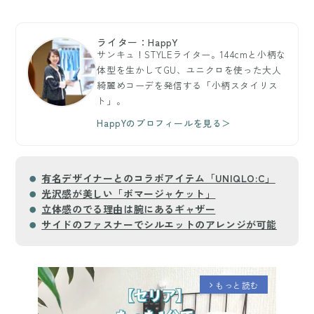
ライター：HappY
サンキュ！STYLEライター。144cmと小柄な
体型を生かしてGU、ユニクロを使った大人
綺麗めコーデを発信する「小柄スタイリス
ト」。
HappYのプロフィールを見る＞
有名デザイナーとのコラボアイテム「UNIQLO:C」
光沢感が美しい「ボマージャケット」
立体感のでる理由は腕にあるギャザー
サイドのファスナーでシルエットのアレンジが可能
もっと読む
arrow_forward_ios