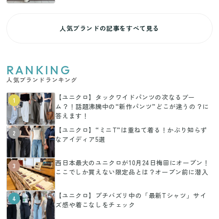
人気ブランドの記事をすべて見る
RANKING
人気ブランドランキング
【ユニクロ】タックワイドパンツの次なるブー
1
ム？！話題沸騰中の“新作パンツ”どこが違うの？に
答えます！
【ユニクロ】“ミニT”は重ねて着る！かぶり知らず
2
なアイディア5選
西日本最大のユニクロが10月24日梅田にオープン！
3
ここでしか買えない限定品とは？オープン前に潜入
【ユニクロ】プチバズリ中の「最新Tシャツ」サイ
4
ズ感や着こなしをチェック