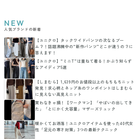
NEW
人気ブランドの新着
【ユニクロ】タックワイドパンツの次なるブー
ム？！話題沸騰中の“新作パンツ”どこが違うの？に
答えます！
【ユニクロ】“ミニT”は重ねて着る！かぶり知らず
なアイディア5選
【しまむら】1,639円のお値段以上のもちもちニット
発見！求心柄とネップ糸のワンポイントはしまむら
に見えない高見えニット
買わなきゃ損！【ワークマン】「やばいの出してき
た」「とにかく大容量」マザーズリュック
暖かくてお洒落！ユニクロアイテムを使った40代女
性「足元の寒さ対策」3つの最新テクニック