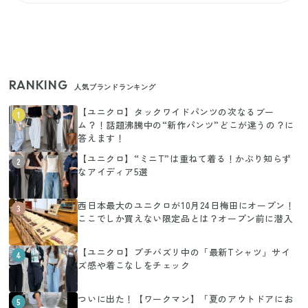
RANKING
人気ブランドランキング
【ユニクロ】タックワイドパンツの次なるブー
1
ム？！話題沸騰中の“新作パンツ”どこが違うの？に
答えます！
【ユニクロ】“ミニT”は重ねて着る！かぶり知らず
2
なアイディア5選
西日本最大のユニクロが10月24日梅田にオープン！
3
ここでしか買えない限定品とは？オープン前に潜入
【ユニクロ】プチバズリ中の「最新Tシャツ」サイ
4
ズ感や着こなしをチェック
ついに出た！【ワークマン】「夏のアウトドアにお
5