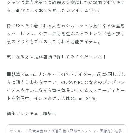
シャツは着方次第では綺麗めを意識したい場面でも活躍す
る、40代にこそおすすめしたいアイテムです。
特にゆったり着られる大きめシルエットは気になる体型を
カバーしつつ、シアー素材を選ぶことでトレンド感と抜け
感のどちらもプラスしてくれる万能アイテム。
気になる方は是非店頭で探してみてくださいね！
■執筆／sumi…サンキュ！STYLEライター。週に3回しまむ
らに通うしまむらマニア。GUやUNIQLOなどのプチプラア
イテムも生かしながら毎日気分が上がる大人コーディネー
トを発信中。インスタグラムは@sumi_8126。
編集／サンキュ！編集部
サンキュ！公式発表および著作権（記事コンテンツ・画像等）を許