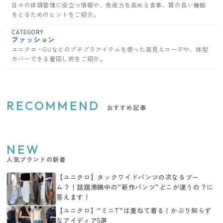
日々の体調管理に役立つ情報や、免疫力を高める食事、質の良い睡眠
をとるためのヒントをご紹介。
CATEGORY
ファッション
ユニクロ・GUなどのプチプラアイテムを使った高見えコーデや、体型
カバーできる着回し術をご紹介。
RECOMMEND
おすすめ記事
NEW
人気ブランドの新着
【ユニクロ】タックワイドパンツの次なるブー
ム？！話題沸騰中の“新作パンツ”どこが違うの？に
答えます！
【ユニクロ】“ミニT”は重ねて着る！かぶり知らず
なアイディア5選