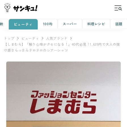
納
100均
スーパー
料理レシピ
話題
ビューティ
トップ
ビューティ
人気ブランド
【しまむら】「触り心地がクセになる！」40代必見！1,639円で大人の抜
け感さらっさらテロテロのシアーシャツ