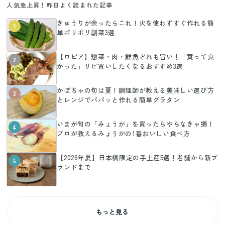
人気急上昇！昨日よく読まれた記事
きゅうりが余ったらこれ！火を使わずすぐ作れる簡
1
単ポリポリ副菜3選
【ロピア】惣菜・肉・鮮魚どれも旨い！「買って良
2
かった」リピ買いしたくなるおすすめ3選
かぼちゃの旬は夏！調理師が教える美味しい選び方
3
とレンジでパパッと作れる簡単グラタン
いまが旬の「みょうが」を買ったらやらなきゃ損！
4
プロが教えるみょうがの1番おいしい食べ方
【2026年夏】日本橋限定の手土産5選！老舗から新ブ
5
ランドまで
もっと見る