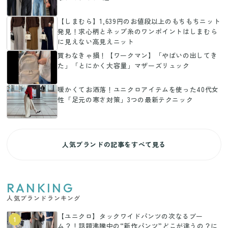
【しまむら】1,639円のお値段以上のもちもちニット
発見！求心柄とネップ糸のワンポイントはしまむら
に見えない高見えニット
買わなきゃ損！【ワークマン】「やばいの出してき
た」「とにかく大容量」マザーズリュック
暖かくてお洒落！ユニクロアイテムを使った40代女
性「足元の寒さ対策」3つの最新テクニック
人気ブランドの記事をすべて見る
RANKING
人気ブランドランキング
【ユニクロ】タックワイドパンツの次なるブー
1
ム？！話題沸騰中の“新作パンツ”どこが違うの？に