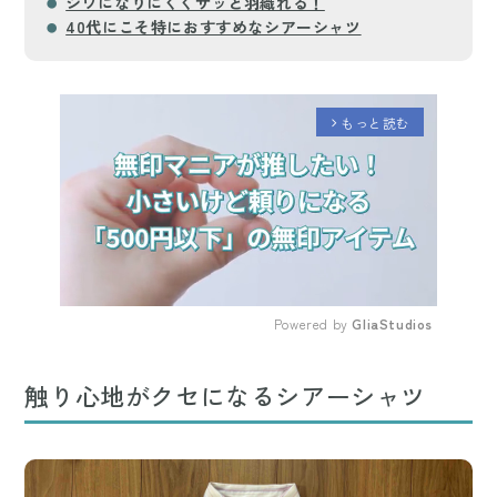
シワになりにくくサッと羽織れる！
40代にこそ特におすすめなシアーシャツ
もっと読む
arrow_forward_ios
Powered by 
GliaStudios
Mute
触り心地がクセになるシアーシャツ