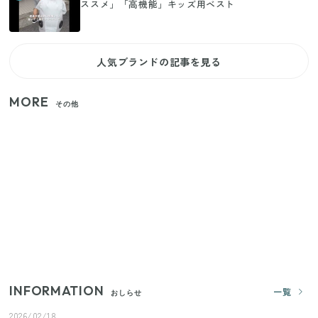
ススメ」「高機能」キッズ用ベスト
人気ブランドの記事を見る
MORE
その他
【セリア】「考えた人天才！」使いやすさの工夫が
すごい大人気グッズ
いまが旬の「みょうが」を買ったらやらなきゃ損！
プロが教えるみょうがの1番おいしい食べ方
【2026年夏】日本橋限定の手土産5選！老舗から新ブ
ランドまで
INFORMATION
一覧
おしらせ
2026/02/18