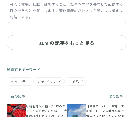
可なく複製、転載、翻訳すること（記事の内容を要約して配信する
行為を含む）を禁止します。著作権表記が外された場合には厳正に
対処します。
sumiの記事をもっと見る
関連するキーワード
ビューティ
人気ブランド
しまむら
前の記事
次の記事
幼稚園時代に植えた1本のさ
【業務スーパー】常備して
くらんぼの木。25年後、「今
正解！ビーンズボウルが想
年の収穫を見てくれ！」大
像以上に万能！アレンジも
量の赤い実に18万いいね
楽しめる