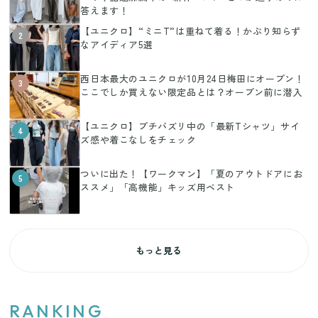
答えます！
【ユニクロ】“ミニT”は重ねて着る！かぶり知らず
2
なアイディア5選
西日本最大のユニクロが10月24日梅田にオープン！
3
ここでしか買えない限定品とは？オープン前に潜入
【ユニクロ】プチバズリ中の「最新Tシャツ」サイ
4
ズ感や着こなしをチェック
ついに出た！【ワークマン】「夏のアウトドアにお
5
ススメ」「高機能」キッズ用ベスト
もっと見る
RANKING