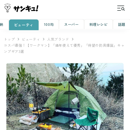
納
100均
スーパー
料理レシピ
話題
ビューティ
トップ
ビューティ
人気ブランド
コスパ最強！【ワークマン】「通年使えて優秀」「待望の釣具爆誕」キャ
ンプギア3選