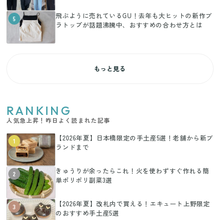
飛ぶように売れているGU！去年も大ヒットの新作ブ
5
ラトップが話題沸騰中、おすすめの合わせ方とは
もっと見る
RANKING
人気急上昇！昨日よく読まれた記事
【2026年夏】日本橋限定の手土産5選！老舗から新ブ
1
ランドまで
きゅうりが余ったらこれ！火を使わずすぐ作れる簡
2
単ポリポリ副菜3選
【2026年夏】改札内で買える！エキュート上野限定
3
のおすすめ手土産5選