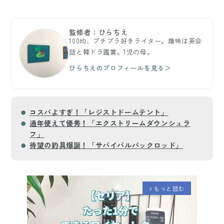
監修者：ひらちえ
100均、プチプラ好きライター。趣味は英会
話と韓ドラ鑑賞。1児の母。
ひらちえのプロフィールを見る＞
コスパよすぎ！「レジストドームテント」
通年使えて優秀！「エクストリームダウンシュラ
フ」
待望の釣具爆誕！「サバイバルパックロッド」
もっと読む
arrow_forward_ios