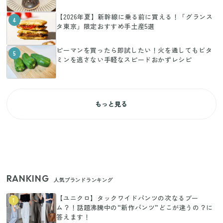
【2026年夏】新幹線に乗る前に買える！「グランス
4
タ東京」限定おすすめ手土産5選
ピーマンを買ったら即試したい！火を通してもビタ
5
ミンを逃さない手軽なスピードおかずレシピ
もっと見る
RANKING
人気ブランドランキング
【ユニクロ】タックワイドパンツの次なるブー
1
ム？！話題沸騰中の“新作パンツ”どこが違うの？に
答えます！