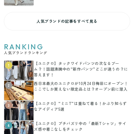
人気ブランドの記事をすべて見る
RANKING
人気ブランドランキング
【ユニクロ】タックワイドパンツの次なるブー
1
ム？！話題沸騰中の“新作パンツ”どこが違うの？に
答えます！
西日本最大のユニクロが10月24日梅田にオープン！
2
ここでしか買えない限定品とは？オープン前に潜入
【ユニクロ】“ミニT”は重ねて着る！かぶり知らず
3
なアイディア5選
【ユニクロ】プチバズリ中の「最新Tシャツ」サイ
4
ズ感や着こなしをチェック