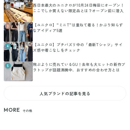
西日本最大のユニクロが10月24日梅田にオープン！
2
ここでしか買えない限定品とは？オープン前に潜入
【ユニクロ】“ミニT”は重ねて着る！かぶり知らず
3
なアイディア5選
【ユニクロ】プチバズリ中の「最新Tシャツ」サイ
4
ズ感や着こなしをチェック
飛ぶように売れているGU！去年も大ヒットの新作ブ
5
ラトップが話題沸騰中、おすすめの合わせ方とは
人気ブランドの記事を見る
MORE
その他
【2026年夏】日本橋限定の手土産5選！老舗から新ブ
ランドまで