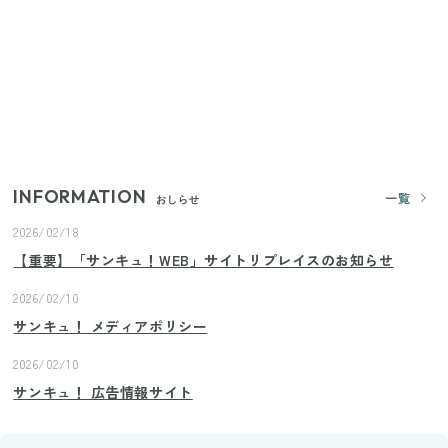
【セリア】「考えた人天才！」使いやすさの工夫が
すごい大人気グッズ
いまが旬の「みょうが」を買ったらやらなきゃ損！
プロが教えるみょうがの1番おいしい食べ方
INFORMATION
一覧
おしらせ
2026/02/18
【重要】「サンキュ！WEB」サイトリプレイスのお知らせ
2026/02/10
サンキュ！ メディアポリシー
2026/02/10
サンキュ！ 広告情報サイト