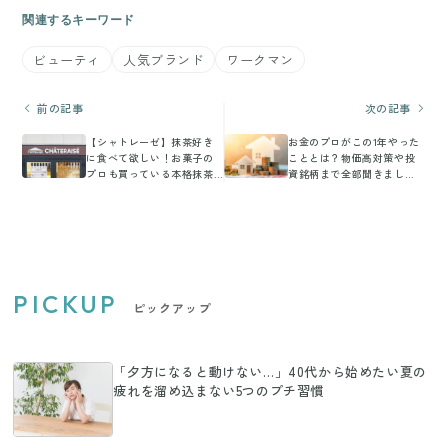
関連するキーワード
ビューティ
人気ブランド
ワークマン
前の記事
次の記事
【シャトレーゼ】抹茶好き
お金のプロがこの1年やった
に食べて欲しい！お菓子の
こととは？物価高対策や投
プロも買っている本格抹茶
資銘柄まで全部聞きまし
スイーツ3選
た！
PICKUP
ピックアップ
「夕方になると動けない…」40代から始めたい夏の
疲れを溜め込まない5つのプチ習慣