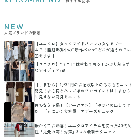
おすすめ記事
NEW
人気ブランドの新着
【ユニクロ】タックワイドパンツの次なるブー
ム？！話題沸騰中の“新作パンツ”どこが違うの？に
答えます！
【ユニクロ】“ミニT”は重ねて着る！かぶり知らず
なアイディア5選
【しまむら】1,639円のお値段以上のもちもちニット
発見！求心柄とネップ糸のワンポイントはしまむら
に見えない高見えニット
買わなきゃ損！【ワークマン】「やばいの出してき
た」「とにかく大容量」マザーズリュック
暖かくてお洒落！ユニクロアイテムを使った40代女
性「足元の寒さ対策」3つの最新テクニック