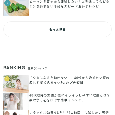
ピーマンを買ったら即試したい！火を通してもビタ
5
ミンを逃さない手軽なスピードおかずレシピ
もっと見る
RANKING
健康ランキング
「夕方になると動けない…」40代から始めたい夏の
1
疲れを溜め込まない5つのプチ習慣
40代以降の女性が夏にイライラしやすい理由とは？
2
無理なく心をほぐす簡単セルフケア
リラックス効果をUP！「1人時間」に試したい五感
3