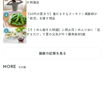
の刺激法
【40代の夏太り】重だるさもスッキリ！薬膳師が
4
「枝豆」を推す理由
【そうめん飽きた問題】に終止符！めんつゆに「混
5
ぜるだけ」で夏の元気が叶う優秀食材5選
健康の記事を見る
MORE
その他
【2026年夏】日本橋限定の手土産5選！老舗から新ブ
ランドまで
【セリア】「考えた人天才！」使いやすさの工夫が
すごい大人気グッズ