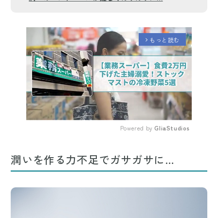
もっと読む
arrow_forward_ios
Powered by 
GliaStudios
Mute
潤いを作る力不足でガサガサに…