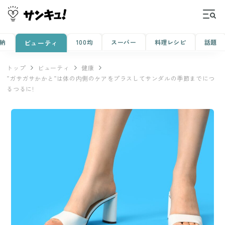
納
100均
スーパー
料理レシピ
話題
ビューティ
トップ
ビューティ
健康
”ガサガサかかと”は体の内側のケアをプラスしてサンダルの季節までにつ
るつるに!