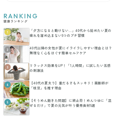
RANKING
健康ランキング
「夕方になると動けない…」40代から始めたい夏の
1
疲れを溜め込まない5つのプチ習慣
40代以降の女性が夏にイライラしやすい理由とは？
2
無理なく心をほぐす簡単セルフケア
リラックス効果をUP！「1人時間」に試したい五感
3
の刺激法
【40代の夏太り】重だるさもスッキリ！薬膳師が
4
「枝豆」を推す理由
【そうめん飽きた問題】に終止符！めんつゆに「混
5
ぜるだけ」で夏の元気が叶う優秀食材5選