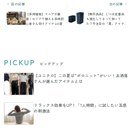
前の記事
次の記事
【多肉植物】マニアが厳
【無印良品】じつは定番品
選！セリアで揃える多肉初
も進化してるって知って
心者さん向けアイテム8選
た？今注目の「黒」アイテ
ムを紹介
PICKUP
ピックアップ
【ユニクロ】この夏は“ポロニット”がいい！お洒落
さんが選んだアイテムとは
リラックス効果をUP！「1人時間」に試したい五感
の刺激法