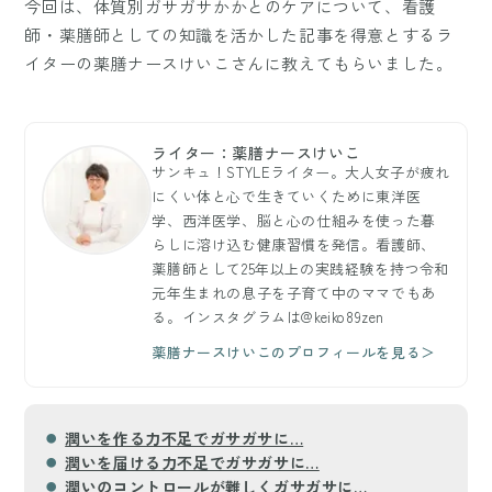
今回は、体質別ガサガサかかとのケアについて、看護
師・薬膳師としての知識を活かした記事を得意とするラ
イターの薬膳ナースけいこさんに教えてもらいました。
ライター：薬膳ナースけいこ
サンキュ！STYLEライター。大人女子が疲れ
にくい体と心で生きていくために東洋医
学、西洋医学、脳と心の仕組みを使った暮
らしに溶け込む健康習慣を発信。看護師、
薬膳師として25年以上の実践経験を持つ令和
元年生まれの息子を子育て中のママでもあ
る。インスタグラムは@keiko89zen
薬膳ナースけいこのプロフィールを見る＞
潤いを作る力不足でガサガサに…
潤いを届ける力不足でガサガサに…
潤いのコントロールが難しくガサガサに…