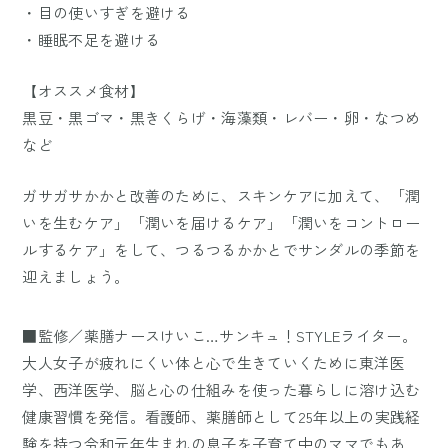
・目の使いすぎを避ける
・睡眠不足を避ける
【オススメ食材】
黒豆・黒ゴマ・黒きくらげ・海藻類・レバー・卵・なつめ
など
ガサガサかかと改善のために、スキンケアに加えて、「潤
いを生むケア」「潤いを届けるケア」「潤いをコントロー
ルするケア」をして、つるつるかかとでサンダルの季節を
迎えましょう。
■監修／薬膳ナースけいこ…サンキュ！STYLEライター。
大人女子が疲れにくい体と心で生きていくために東洋医
学、西洋医学、脳と心の仕組みを使った暮らしに溶け込む
健康習慣を発信。看護師、薬膳師として25年以上の実践経
験を持つ令和元年生まれの息子を子育て中のママでもあ