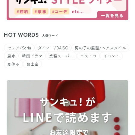
HOT WORDS
人気ワード
セリア/Seria
ダイソー/DAISO
男の子の髪型/ヘアスタイル
風水
韓国ドラマ
業務スーパー
コストコ
イベント
夏休み
お土産