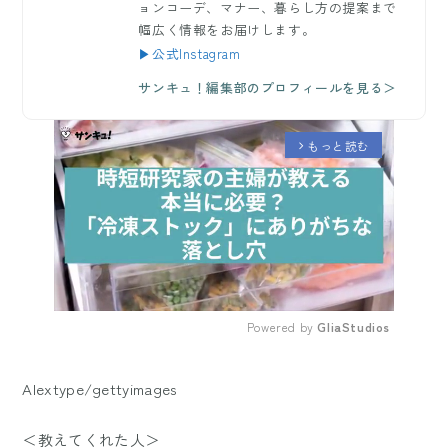
ョンコーデ、マナー、暮らし方の提案まで
幅広く情報をお届けします。
▶公式Instagram
サンキュ！編集部のプロフィールを見る＞
もっと読む
arrow_forward_ios
Powered by 
GliaStudios
Mute
Alextype/gettyimages
＜教えてくれた人＞