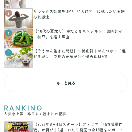
リラックス効果をUP！「1人時間」に試したい五感
3
の刺激法
【40代の夏太り】重だるさもスッキリ！薬膳師が
4
「枝豆」を推す理由
【そうめん飽きた問題】に終止符！めんつゆに「混
5
ぜるだけ」で夏の元気が叶う優秀食材5選
もっと見る
RANKING
人気急上昇！昨日よく読まれた記事
【2026年8月4日スタート】ファミマ「45%増量作
1
戦」が再び！2週にわたり発売の全13種をレポート