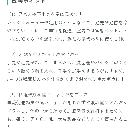
改善ポイント
（1）足もとや下半身を常に温めて！
レッグウオーマーや足用のカイロなどで、足先や足首を冷
やさないようにして血行を促進。室内では空きペットボト
ルに50℃くらいの湯を入れ、湯たんぽ代わりに使うと◎。
（2）末端が冷えたら手浴や足浴を
手先や足先が冷えてしまったら、洗面器やバケツに43℃く
らいの熱めの湯を入れ、手浴や足浴をするのがおすすめ。
5～10分程度じんわり汗をかくまで温めればポカポカに！
（3）料理や飲み物にしょうがをプラス
血流促進効果が高いしょうがをおかずや飲み物にどんどん
プラスし、体の中から温めて。筋肉量を維持するために
も、毎食、肉や魚、卵、大豆製品などたんぱく質もとるこ
と。