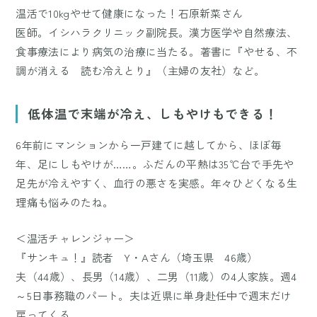
温活で10kgやせて健康になった！石原新菜さん
医師。イシハラクリニック副院長。漢方医学や自然療法、
食事療法により病気の治療に当たる。著書に『やせる、不
調が消える 読む冷えとり』（主婦の友社）など。
低体温で末端が冷え、しもやけもできる！
6年前にマンションから一戸建てに越してから、ほぼ毎
年、足にしもやけが……。ふだんの平熱は35℃台で手先や
足先が冷えやすく、血行の悪さを実感。年々ひどくなる生
理痛も悩みのたね。
＜温活チャレンジャー＞
『サンキュ！』読者 Y・Aさん（埼玉県 46歳）
夫（44歳）、長男（14歳）、二男（11歳）の4人家族。週4
～5日事務職のパート。夫は近県に単身赴任中で週末だけ
戻ってくる。