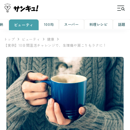
納
100均
スーパー
料理レシピ
話題
ビューティ
トップ
ビューティ
健康
【実例】10日間温活チャレンジで、生理痛や肩こりもラクに！