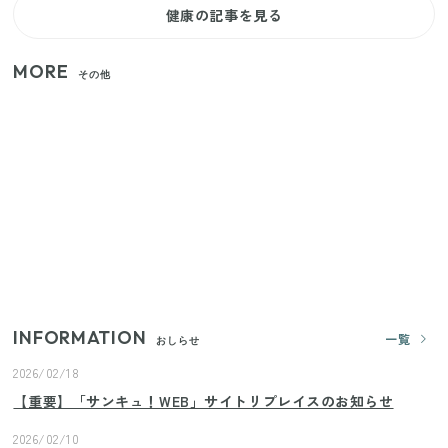
健康の記事を見る
MORE
その他
家族4人で100ギガ3,200円！ 今なら最大6ヵ月割引
（11/4まで）
【2026年夏】日本橋限定の手土産5選！老舗から新ブ
ランドまで
【セリア】「考えた人天才！」使いやすさの工夫が
すごい大人気グッズ
INFORMATION
一覧
おしらせ
2026/02/18
【重要】「サンキュ！WEB」サイトリプレイスのお知らせ
2026/02/10