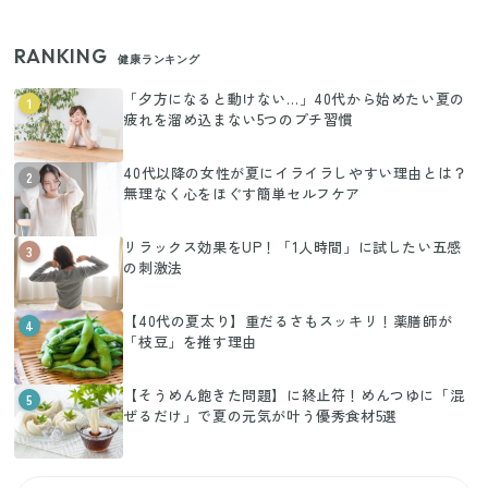
RANKING
健康ランキング
「夕方になると動けない…」40代から始めたい夏の
1
疲れを溜め込まない5つのプチ習慣
40代以降の女性が夏にイライラしやすい理由とは？
2
無理なく心をほぐす簡単セルフケア
リラックス効果をUP！「1人時間」に試したい五感
3
の刺激法
【40代の夏太り】重だるさもスッキリ！薬膳師が
4
「枝豆」を推す理由
【そうめん飽きた問題】に終止符！めんつゆに「混
5
ぜるだけ」で夏の元気が叶う優秀食材5選