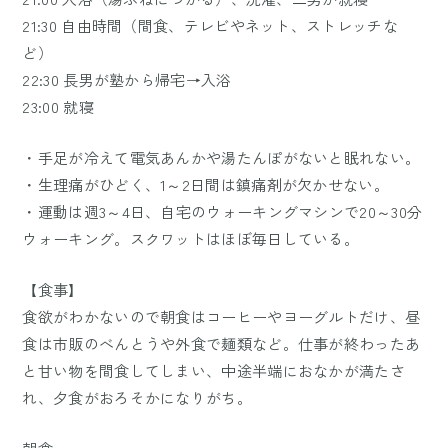
21:30 自由時間（間食、テレビやネット、ストレッチな
ど）
22:30 長男が塾から帰宅→入浴
23:00 就寝
・手足が冷えて電気あんかや湯たんぽがないと眠れない。
・生理痛がひどく、1～2日間は鎮痛剤が欠かせない。
・運動は週3～4日、自宅のウォーキングマシンで20～30分
ウォーキング。スクワットはほぼ毎日している。
【食事】
食欲がわかないので朝食はコーヒーやヨーグルトだけ、昼
食は市販のべんとうや外食で麺類など。仕事が終わったあ
と甘い物を間食してしまい、中途半端におなかが満たさ
れ、夕食がおろそかになりがち。