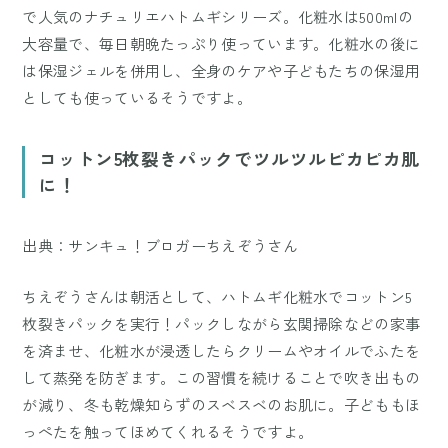
で人気のナチュリエハトムギシリーズ。化粧水は500mlの
大容量で、毎日朝晩たっぷり使っています。化粧水の後に
は保湿ジェルを併用し、全身のケアや子どもたちの保湿用
としても使っているそうですよ。
コットン5枚裂きパックでツルツルピカピカ肌
に！
出典：サンキュ！ブロガーちえぞうさん
ちえぞうさんは朝活として、ハトムギ化粧水でコットン5
枚裂きパックを実行！パックしながら玄関掃除などの家事
を済ませ、化粧水が浸透したらクリームやオイルでふたを
して蒸発を防ぎます。この習慣を続けることで吹き出もの
が減り、冬も乾燥知らずのスベスベのお肌に。子どももほ
っぺたを触ってほめてくれるそうですよ。