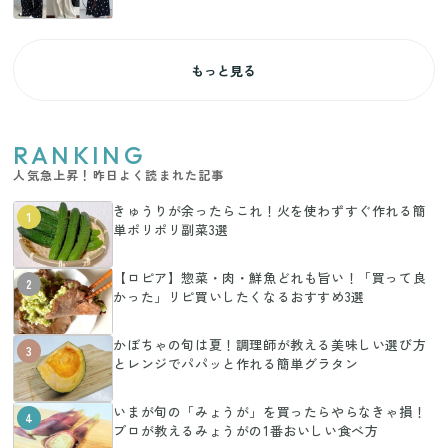
もっと見る
RANKING
人気急上昇！昨日よく読まれた記事
きゅうりが余ったらこれ！火を使わずすぐ作れる簡
1
単ポリポリ副菜3選
【ロピア】惣菜・肉・鮮魚どれも旨い！「買って良
2
かった」リピ買いしたくなるおすすめ3選
かぼちゃの旬は夏！調理師が教える美味しい選び方
3
とレンジでパパッと作れる簡単グラタン
いまが旬の「みょうが」を買ったらやらなきゃ損！
4
プロが教えるみょうがの1番おいしい食べ方