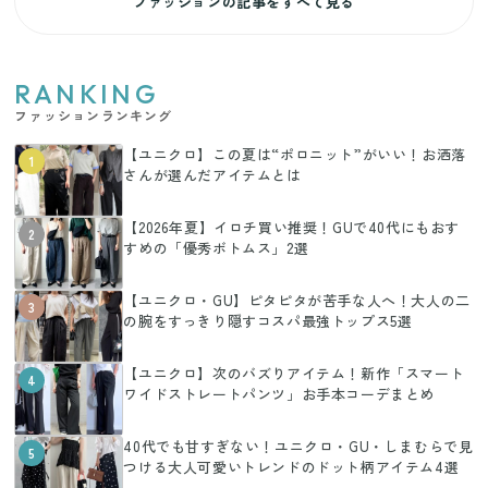
ファッションの記事をすべて見る
RANKING
ファッションランキング
【ユニクロ】この夏は“ポロニット”がいい！お洒落
1
さんが選んだアイテムとは
【2026年夏】イロチ買い推奨！GUで40代にもおす
2
すめの「優秀ボトムス」2選
【ユニクロ・GU】ピタピタが苦手な人へ！大人の二
3
の腕をすっきり隠すコスパ最強トップス5選
【ユニクロ】次のバズりアイテム！新作「スマート
4
ワイドストレートパンツ」お手本コーデまとめ
40代でも甘すぎない！ユニクロ・GU・しまむらで見
5
つける大人可愛いトレンドのドット柄アイテム4選