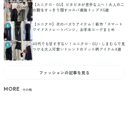
【ユニクロ・GU】ピタピタが苦手な人へ！大人の二
3
の腕をすっきり隠すコスパ最強トップス5選
【ユニクロ】次のバズりアイテム！新作「スマート
4
ワイドストレートパンツ」お手本コーデまとめ
40代でも甘すぎない！ユニクロ・GU・しまむらで見
5
つける大人可愛いトレンドのドット柄アイテム4選
ファッションの記事を見る
MORE
その他
【セリア】「考えた人天才！」使いやすさの工夫が
すごい大人気グッズ
いまが旬の「みょうが」を買ったらやらなきゃ損！
プロが教えるみょうがの1番おいしい食べ方