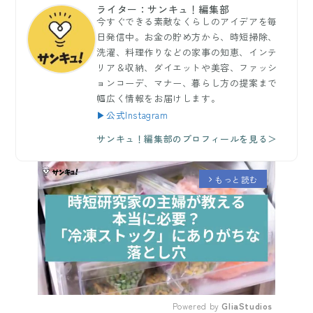
ライター：サンキュ！編集部
今すぐできる素敵なくらしのアイデアを毎
日発信中。お金の貯め方から、時短掃除、
洗濯、料理作りなどの家事の知恵、インテ
リア＆収納、ダイエットや美容、ファッシ
ョンコーデ、マナー、暮らし方の提案まで
幅広く情報をお届けします。
▶公式Instagram
サンキュ！編集部のプロフィールを見る＞
もっと読む
arrow_forward_ios
Powered by 
GliaStudios