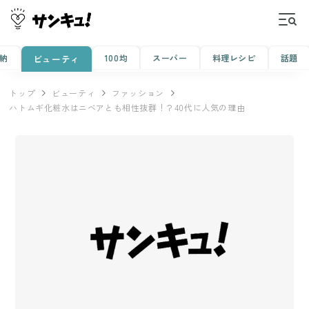
納
100均
スーパー
料理レシピ
話題
ビューティ
トップ
ビューティ
ファッション
ハトムギ化粧水はニベアとも相性抜群！？40代に人気の理由