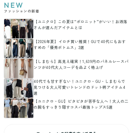
NEW
ファッションの新着
【ユニクロ】この夏は“ポロニット”がいい！お洒落
さんが選んだアイテムとは
【2026年夏】イロチ買い推奨！GUで40代にもおす
すめの「優秀ボトムス」2選
【しまむら】高見え確実！1,639円のパネルレースパ
ンツが40代大人コーデを品よく格上げ
40代でも甘すぎない！ユニクロ・GU・しまむらで
見つける大人可愛いトレンドのドット柄アイテム4
選
【ユニクロ・GU】ピタピタが苦手な人へ！大人の二
の腕をすっきり隠すコスパ最強トップス5選