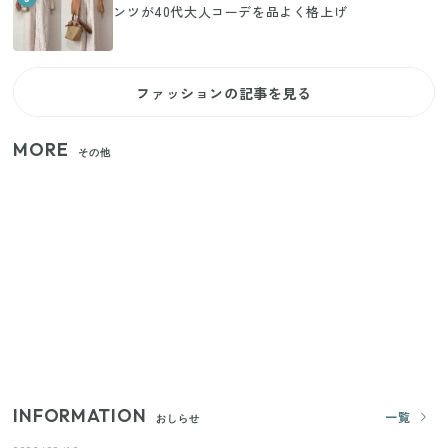
ンツが40代大人コーデを品よく格上げ
ファッションの記事を見る
MORE
その他
家族4人で100ギガ3,200円！ 今なら最大6ヵ月割引
（11/4まで）
【2026年8月4日スタート】ファミマ「45%増量作
戦」が再び！2週にわたり発売の全13種をレポート
きゅうりが余ったらこれ！火を使わずすぐ作れる簡
単ポリポリ副菜3選
INFORMATION
一覧
おしらせ