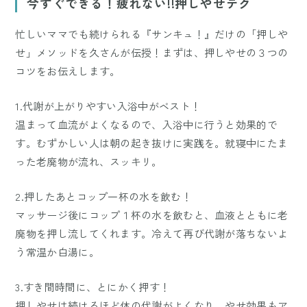
今すぐできる！疲れない!!押しやせテク
忙しいママでも続けられる『サンキュ！』だけの「押しや
せ」メソッドを久さんが伝授！まずは、押しやせの３つの
コツをお伝えします。
1.代謝が上がりやすい入浴中がベスト！
温まって血流がよくなるので、入浴中に行うと効果的で
す。むずかしい人は朝の起き抜けに実践を。就寝中にたま
った老廃物が流れ、スッキリ。
2.押したあとコップ一杯の水を飲む！
マッサージ後にコップ１杯の水を飲むと、血液とともに老
廃物を押し流してくれます。冷えて再び代謝が落ちないよ
う常温か白湯に。
3.すき間時間に、とにかく押す！
押しやせは続けるほど体の代謝がよくなり、やせ効果もア