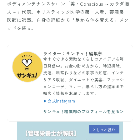
ボディメンテナンスサロン「美・Conscious ～カラダ職
人～」代表。ホリスティック医学の第一人者、帯津良一
医師に師事。自身の経験から「足から体を変える」メソ
ッドを確立。
ライター：サンキュ！編集部
今すぐできる素敵なくらしのアイデアを毎
日発信中。お金の貯め方から、時短掃除、
洗濯、料理作りなどの家事の知恵、インテ
リア＆収納、ダイエットや美容、ファッシ
ョンコーデ、マナー、暮らし方の提案まで
幅広く情報をお届けします。
▶公式Instagram
サンキュ！編集部のプロフィールを見る＞
もっと読む
arrow_forward_ios