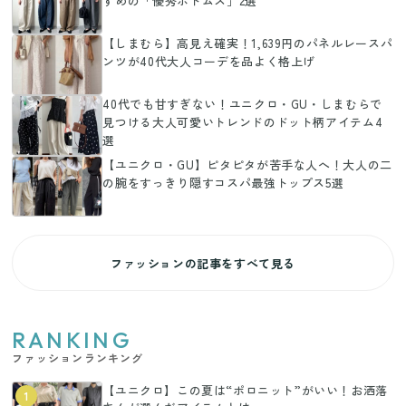
すめの「優秀ボトムス」2選
【しまむら】高見え確実！1,639円のパネルレースパ
ンツが40代大人コーデを品よく格上げ
40代でも甘すぎない！ユニクロ・GU・しまむらで
見つける大人可愛いトレンドのドット柄アイテム4
選
【ユニクロ・GU】ピタピタが苦手な人へ！大人の二
の腕をすっきり隠すコスパ最強トップス5選
ファッションの記事をすべて見る
RANKING
ファッションランキング
【ユニクロ】この夏は“ポロニット”がいい！お洒落
1