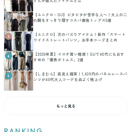
さんが選んだアイテムとは
【ユニクロ・GU】ピタピタが苦手な人へ！大人の二
2
の腕をすっきり隠すコスパ最強トップス5選
【ユニクロ】次のバズりアイテム！新作「スマート
3
ワイドストレートパンツ」お手本コーデまとめ
【2026年夏】イロチ買い推奨！GUで40代にもおす
4
すめの「優秀ボトムス」2選
【しまむら】高見え確実！1,639円のパネルレースパ
5
ンツが40代大人コーデを品よく格上げ
もっと見る
RANKING