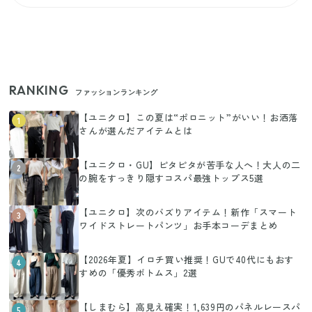
RANKING
ファッションランキング
【ユニクロ】この夏は“ポロニット”がいい！お洒落
1
さんが選んだアイテムとは
【ユニクロ・GU】ピタピタが苦手な人へ！大人の二
2
の腕をすっきり隠すコスパ最強トップス5選
【ユニクロ】次のバズりアイテム！新作「スマート
3
ワイドストレートパンツ」お手本コーデまとめ
【2026年夏】イロチ買い推奨！GUで40代にもおす
4
すめの「優秀ボトムス」2選
【しまむら】高見え確実！1,639円のパネルレースパ
5