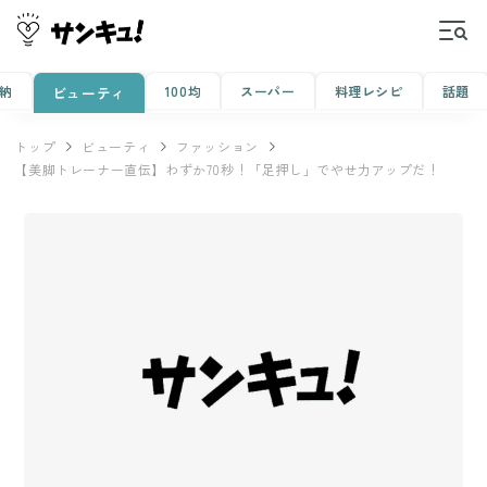
納
100均
スーパー
料理レシピ
話題
ビューティ
トップ
ビューティ
ファッション
【美脚トレーナー直伝】わずか70秒！「足押し」でやせ力アップだ！