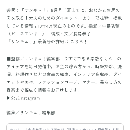
参照：『サンキュ！』6月号「夏までに、おなかとお尻の
肉を取る！大人のためのダイエット」より一部抜粋。掲載
している情報は18年4月現在のものです。撮影／中島功輔
（ピースモンキー） 構成・文／長島恭子
『サンキュ！』最新号の詳細は
こちら！
■監修／サンキュ！編集部…今すぐできる素敵なくらしの
アイデアを毎日発信中。お金の貯め方から、時短掃除、洗
濯、料理作りなどの家事の知恵、インテリア＆収納、ダイ
エットや美容、ファッションコーデ、マナー、暮らし方の
提案まで幅広く情報をお届けします。
▶公式Instagram
編集／サンキュ！編集部
サンキュ！公式発表および著作権（記事コンテンツ・画像等）を許