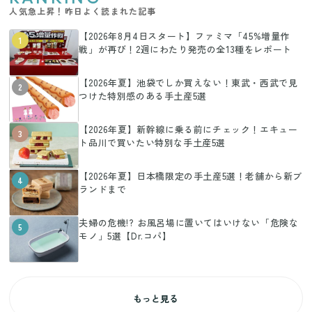
人気急上昇！昨日よく読まれた記事
【2026年8月4日スタート】ファミマ「45%増量作
1
戦」が再び！2週にわたり発売の全13種をレポート
【2026年夏】池袋でしか買えない！東武・西武で見
2
つけた特別感のある手土産5選
【2026年夏】新幹線に乗る前にチェック！エキュー
3
ト品川で買いたい特別な手土産5選
【2026年夏】日本橋限定の手土産5選！老舗から新ブ
4
ランドまで
夫婦の危機!? お風呂場に置いてはいけない「危険な
5
モノ」5選【Dr.コパ】
もっと見る