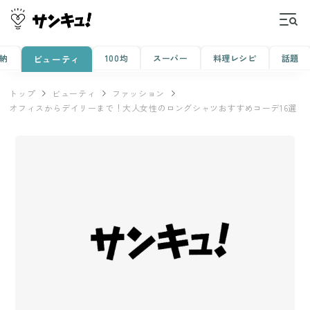
納
100均
スーパー
料理レシピ
話題
ビューティ
トップ
ビューティ
ファッション
オフィスからデイリーまで！大人女性のロングシャツおすすめコーデ16選