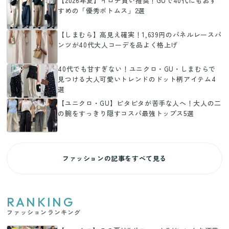
【2026年夏】イロチ買い推奨！GUで40代にもおす
すめの「優秀ボトムス」2選
【しまむら】高見え確実！1,639円のパネルレースパ
ンツが40代大人コーデを品よく格上げ
40代でも甘すぎない！ユニクロ・GU・しまむらで
見つける大人可愛いトレンドのドット柄アイテム4
選
【ユニクロ・GU】ピタピタが苦手な人へ！大人の二
の腕をすっきり隠すコスパ最強トップス5選
ファッションの記事をすべて見る
RANKING
ファッションランキング