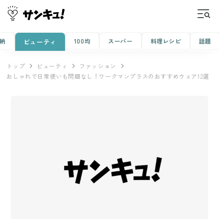
納
100均
スーパー
料理レシピ
話題
ビューティ
トップ
ビューティ
ファッション
おしゃれで日常使いも問題なし！ワークマンプラスのおすすめウェア12選