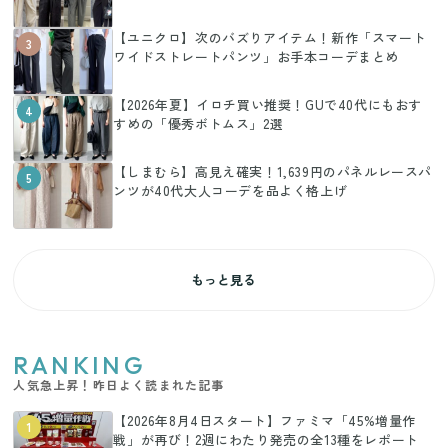
【ユニクロ】次のバズりアイテム！新作「スマート
3
ワイドストレートパンツ」お手本コーデまとめ
【2026年夏】イロチ買い推奨！GUで40代にもおす
4
すめの「優秀ボトムス」2選
【しまむら】高見え確実！1,639円のパネルレースパ
5
ンツが40代大人コーデを品よく格上げ
もっと見る
RANKING
人気急上昇！昨日よく読まれた記事
【2026年8月4日スタート】ファミマ「45%増量作
1
戦」が再び！2週にわたり発売の全13種をレポート