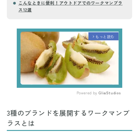
こんなときに便利！アウトドアでのワークマンプラ
ス12選
もっと読む
arrow_forward_ios
Powered by 
GliaStudios
Mute
3種のブランドを展開するワークマンプ
ラスとは