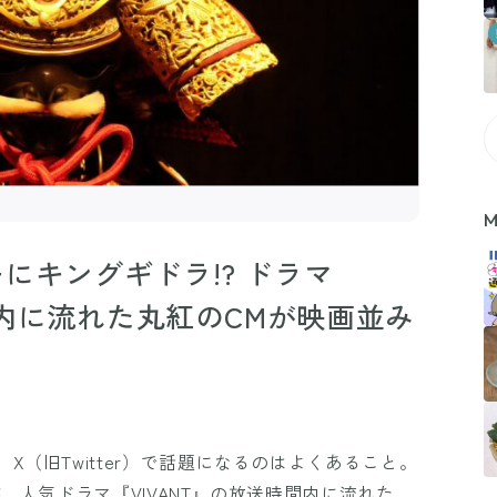
M
にキングギドラ!? ドラマ
間内に流れた丸紅のCMが映画並み
（旧Twitter）で話題になるのはよくあること。
、人気ドラマ『VIVANT』の放送時間内に流れた