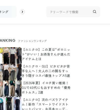
キング
お金
家事テク
収納・片付け
ビューティ
100均・
ANKING
ファッションランキング
【ユニクロ】この夏は“ポロニッ
1
ト”がいい！お洒落さんが選んだ
アイテムとは
【ユニクロ・GU】ピタピタが苦
2
手な人へ！大人の二の腕をすっ
きり隠すコスパ最強トップス5選
【2026年夏】イロチ買い推奨！
3
GUで40代にもおすすめの「優秀
ボトムス」2選
【ユニクロ】次のバズりアイテ
4
ム！新作「スマートワイドスト
レートパンツ」お手本コーデま