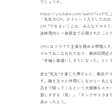
でしょうか。
https://youtube.com/watch?v=F1C
「丸紅のCM」がトレンド入りしたのは
CM『できないことは、みんなでやろう。「
送時間内に一夜限定で公開されたこと
CMにはドラマで主演を務める堺雅人
ゴルでおこなわれており、最終回間近
「本編と勘違いしそうになった」とい
武士“紅丸”を演じた堺さんに、敵兵だ
す。敵を次々と仲間にしながら一丸と
石まで降ってくるという大規模なスケ
激しすぎる（笑）」「キングギドラま
多かったよう。