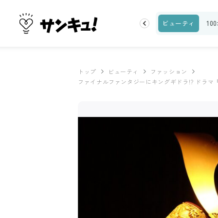
ランキング
お金
家事テク
収納・片付け
ビューティ
10
トップ
ビューティ
ファッション
ファイナルファンタジーにキングギドラ!? ドラマ『