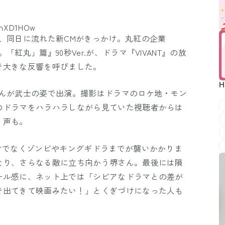
_hXD1HOw
、同日に流れた新CMがきっかけ。丸紅の企業
紅丸」篇』90秒Ver.が、ドラマ『VIVANT』の放
で大きな反響を呼びました。
H
さんが武士の姿で出演。撮影はドラマのロケ地・モン
のドラマをハラハラしながら見ていた視聴者からは
う声も。
けでなくゾンビやキングギドラまでが襲いかかりま
なり、さらなる敵に立ち向かう堺さん。最後には隕
ール感に、ネット上では「シビアなドラマとの差が
で出てきて映画みたい！」とくぎづけになった人も