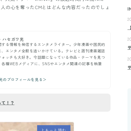
た人の心を奪ったCMとはどんな内容だったのでしょ
I
2
2
 ハセガワ光
関する情報を発信するエンタメライター。少年漫画や国民的
に、エンタメ全般を追いかけている。テレビと週刊漫画雑誌
Sウォッチも大好き。今話題になっている作品・テーマを見つ
2
各種WEBメディアに、SNSやエンタメ関連の記事を執筆
ワ光のプロフィールを見る＞
って！？
もっと読む
arrow_forward_ios