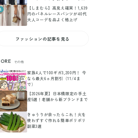
とめ
【しまむら】高見え確実！1,639
5
円のパネルレースパンツが40代
大人コーデを品よく格上げ
ファッションの記事を見る
ORE
その他
家族4人で100ギガ3,200円！ 今
なら最大6ヵ月割引（11/4ま
で）
【2026年夏】日本橋限定の手土
産5選！老舗から新ブランドまで
きゅうりが余ったらこれ！火を
使わずすぐ作れる簡単ポリポリ
副菜3選