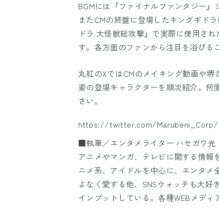
BGMには『ファイナルファンタジー』
またCMの終盤に登場したキングギドラ
ドラ 大怪獣総攻撃』で実際に使用され
す。各方面のファンから注目を浴びる
丸紅のXではCMのメイキング動画や堺
姿の登場キャラクターを順次紹介。何
さい。
https://twitter.com/Marubeni_Corp/
■執筆／エンタメライター ハセガワ光
アニメやマンガ、テレビに関する情報
ニメ系、アイドルを中心に、エンタメ
よなく愛する他、SNSウォッチも大好
インプットしている。各種WEBメディ