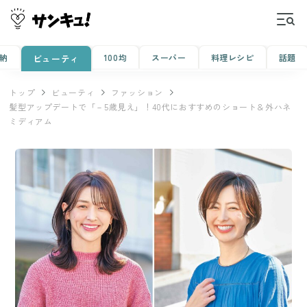
納
100均
スーパー
料理レシピ
話題
ビューティ
トップ
ビューティ
ファッション
髪型アップデートで「－5歳見え」！40代におすすめのショート＆外ハネ
ミディアム