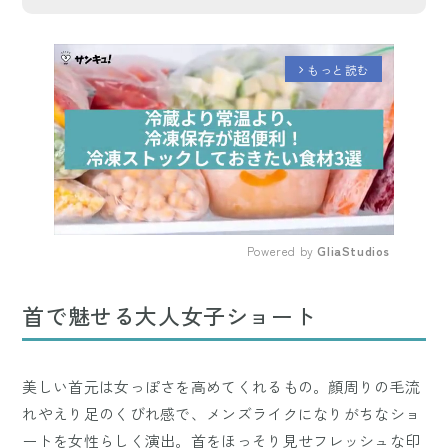
もっと読む
arrow_forward_ios
Powered by 
GliaStudios
Mute
首で魅せる大人女子ショート
美しい首元は女っぽさを高めてくれるもの。顔周りの毛流
れやえり足のくびれ感で、メンズライクになりがちなショ
ートを女性らしく演出。首をほっそり見せフレッシュな印