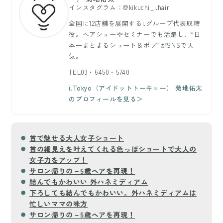
インスタグラム：@kikuchi_i.hair
全国に12店舗を展開するi.グループ代表取締
役。ヘアショーやセミナーでも活躍し、“日
本一まとまるショート＆ボブ”がSNSで人
気。
TEL03・6450・5740
i.Tokyo（アイドットトーキョー） 菊地佑太
のプロフィールを見る＞
首で魅せる大人女子ショート
首の細見えを叶えてくれる色っぽショートで大人の
女子力をアップ！
サロン帰りの－5歳ヘアを再現！
結んでもかわいい 外ハネミディアム
下ろしても結んでもかわいい。外ハネミディアムは
忙しいママの味方
サロン帰りの－5歳ヘアを再現！