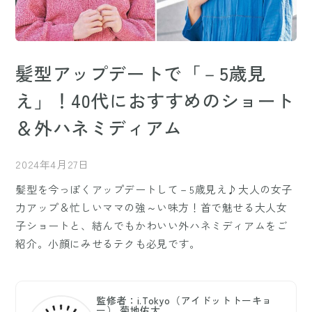
髪型アップデートで「－5歳見
え」！40代におすすめのショート
＆外ハネミディアム
2024年4月27日
髪型を今っぽくアップデートして－5歳見え♪大人の女子
力アップ＆忙しいママの強～い味方！首で魅せる大人女
子ショートと、結んでもかわいい外ハネミディアムをご
紹介。小顔にみせるテクも必見です。
監修者：i.Tokyo（アイドットトーキョ
ー） 菊地佑太