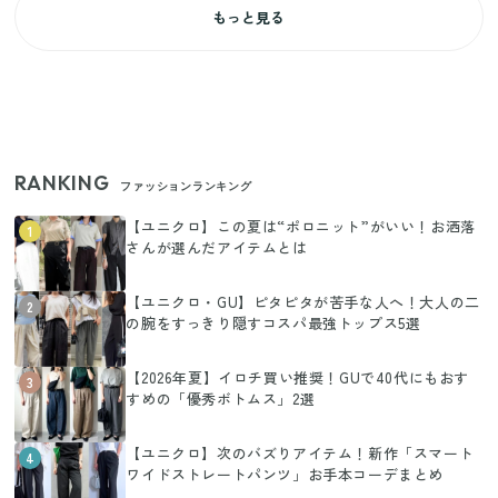
もっと見る
RANKING
ファッションランキング
【ユニクロ】この夏は“ポロニット”がいい！お洒落
1
さんが選んだアイテムとは
【ユニクロ・GU】ピタピタが苦手な人へ！大人の二
2
の腕をすっきり隠すコスパ最強トップス5選
【2026年夏】イロチ買い推奨！GUで40代にもおす
3
すめの「優秀ボトムス」2選
【ユニクロ】次のバズりアイテム！新作「スマート
4
ワイドストレートパンツ」お手本コーデまとめ