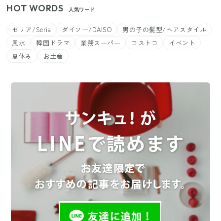
HOT WORDS
人気ワード
セリア/Seria
ダイソー/DAISO
男の子の髪型/ヘアスタイル
風水
韓国ドラマ
業務スーパー
コストコ
イベント
夏休み
お土産