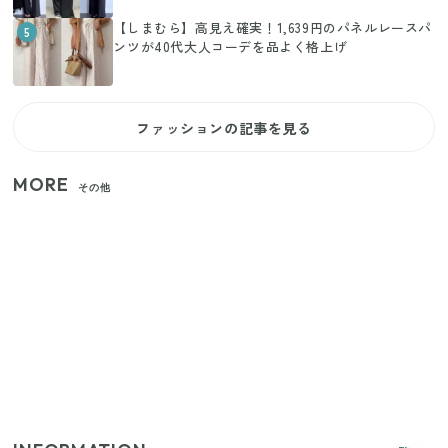
【しまむら】高見え確実！1,639円のパネルレースパ
5
ンツが40代大人コーデを品よく格上げ
ファッションの記事を見る
MORE
その他
【2026年夏】日本橋限定の手土産5選！老舗から新ブ
ランドまで
【セリア】「考えた人天才！」使いやすさの工夫が
すごい大人気グッズ
いまが旬の「みょうが」を買ったらやらなきゃ損！
プロが教えるみょうがの1番おいしい食べ方