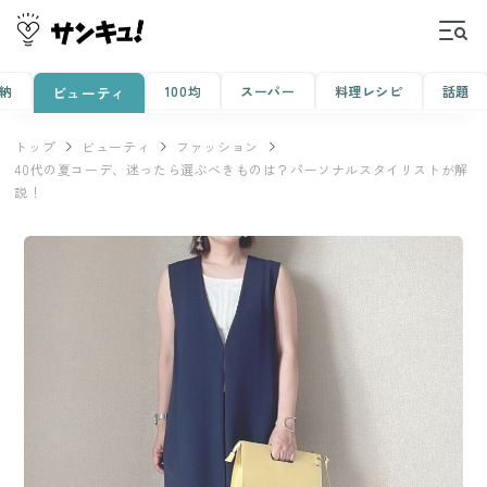
納
100均
スーパー
料理レシピ
話題
ビューティ
トップ
ビューティ
ファッション
40代の夏コーデ、迷ったら選ぶべきものは？パーソナルスタイリストが解
説！