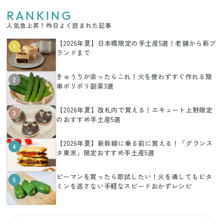
RANKING
人気急上昇！昨日よく読まれた記事
【2026年夏】日本橋限定の手土産5選！老舗から新ブ
1
ランドまで
きゅうりが余ったらこれ！火を使わずすぐ作れる簡
2
単ポリポリ副菜3選
【2026年夏】改札内で買える！エキュート上野限定
3
のおすすめ手土産5選
【2026年夏】新幹線に乗る前に買える！「グランス
4
タ東京」限定おすすめ手土産5選
ピーマンを買ったら即試したい！火を通してもビタ
5
ミンを逃さない手軽なスピードおかずレシピ