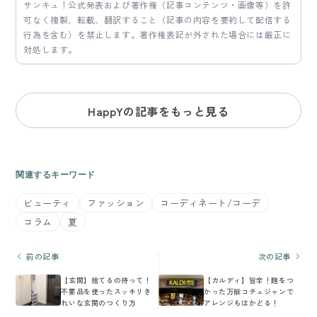
サンキュ！公式発表および著作権（記事コンテンツ・画像等）を許
可なく複製、転載、翻訳すること（記事の内容を要約して配信する
行為を含む）を禁止します。著作権表記が外された場合には厳正に
対処します。
HappYの記事をもっと見る
関連するキーワード
ビューティ
ファッション
コーディネート/コーデ
コラム
夏
前の記事
次の記事
【玄関】捨てるの待って！
【カルディ】旨辛！麹をつ
不要品を使ったスッキリき
かった万能コチュジャンで
れいな玄関のつくり方
アレンジもはかどる！