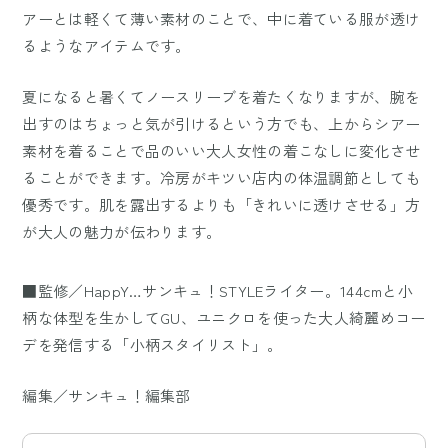
アーとは軽くて薄い素材のことで、中に着ている服が透け
るようなアイテムです。
夏になると暑くてノースリーブを着たくなりますが、腕を
出すのはちょっと気が引けるという方でも、上からシアー
素材を着ることで品のいい大人女性の着こなしに変化させ
ることができます。冷房がキツい店内の体温調節としても
優秀です。肌を露出するよりも「きれいに透けさせる」方
が大人の魅力が伝わります。
■監修／HappY…サンキュ！STYLEライター。144cmと小
柄な体型を生かしてGU、ユニクロを使った大人綺麗めコー
デを発信する「小柄スタイリスト」。
編集／サンキュ！編集部