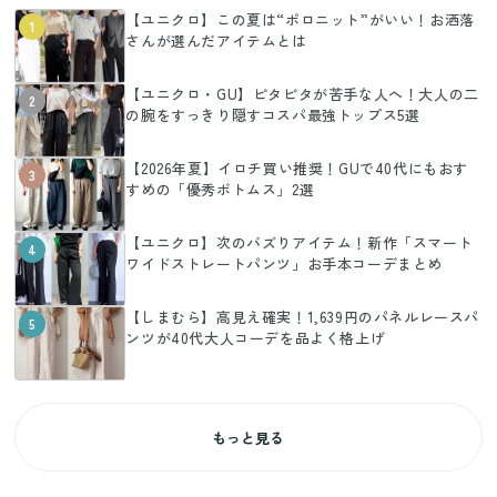
【ユニクロ】この夏は“ポロニット”がいい！お洒落
1
さんが選んだアイテムとは
【ユニクロ・GU】ピタピタが苦手な人へ！大人の二
2
の腕をすっきり隠すコスパ最強トップス5選
【2026年夏】イロチ買い推奨！GUで40代にもおす
3
すめの「優秀ボトムス」2選
【ユニクロ】次のバズりアイテム！新作「スマート
4
ワイドストレートパンツ」お手本コーデまとめ
【しまむら】高見え確実！1,639円のパネルレースパ
5
ンツが40代大人コーデを品よく格上げ
もっと見る