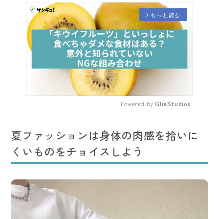
もっと読む
arrow_forward_ios
Powered by 
GliaStudios
Mute
夏ファッションは身体の肉感を拾いに
くいものをチョイスしよう