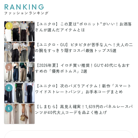
RANKING
ファッションランキング
【ユニクロ】この夏は“ポロニット”がいい！お洒落
1
さんが選んだアイテムとは
【ユニクロ・GU】ピタピタが苦手な人へ！大人の二
2
の腕をすっきり隠すコスパ最強トップス5選
【2026年夏】イロチ買い推奨！GUで40代にもおす
3
すめの「優秀ボトムス」2選
【ユニクロ】次のバズりアイテム！新作「スマート
4
ワイドストレートパンツ」お手本コーデまとめ
【しまむら】高見え確実！1,639円のパネルレースパ
5
ンツが40代大人コーデを品よく格上げ