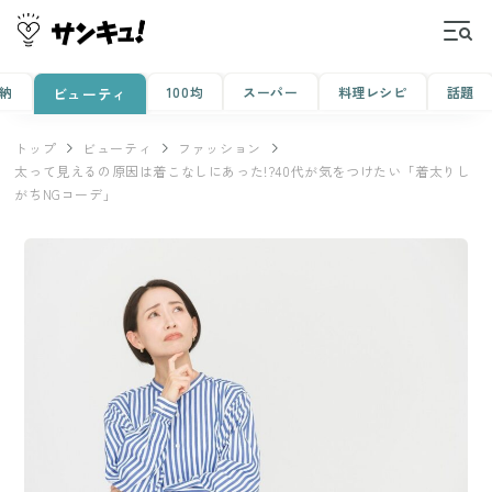
納
100均
スーパー
料理レシピ
話題
ビューティ
トップ
ビューティ
ファッション
太って見えるの原因は着こなしにあった!?40代が気をつけたい「着太りし
がちNGコーデ」