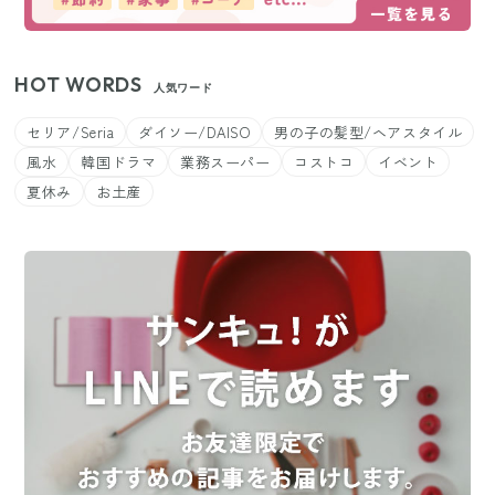
HOT WORDS
人気ワード
セリア/Seria
ダイソー/DAISO
男の子の髪型/ヘアスタイル
風水
韓国ドラマ
業務スーパー
コストコ
イベント
夏休み
お土産