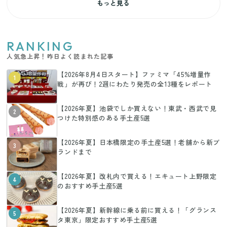
もっと見る
RANKING
人気急上昇！昨日よく読まれた記事
【2026年8月4日スタート】ファミマ「45%増量作
1
戦」が再び！2週にわたり発売の全13種をレポート
【2026年夏】池袋でしか買えない！東武・西武で見
2
つけた特別感のある手土産5選
【2026年夏】日本橋限定の手土産5選！老舗から新ブ
3
ランドまで
【2026年夏】改札内で買える！エキュート上野限定
4
のおすすめ手土産5選
【2026年夏】新幹線に乗る前に買える！「グランス
5
タ東京」限定おすすめ手土産5選