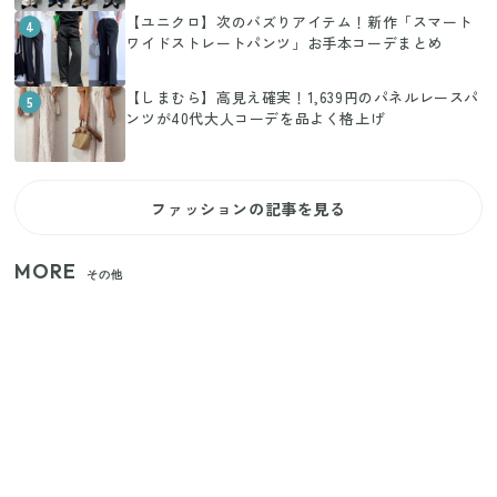
【ユニクロ】次のバズりアイテム！新作「スマート
4
ワイドストレートパンツ」お手本コーデまとめ
【しまむら】高見え確実！1,639円のパネルレースパ
5
ンツが40代大人コーデを品よく格上げ
ファッションの記事を見る
MORE
その他
家族4人で100ギガ3,200円！ 今なら最大6ヵ月割引
（11/4まで）
【2026年夏】日本橋限定の手土産5選！老舗から新ブ
ランドまで
【セリア】「考えた人天才！」使いやすさの工夫が
すごい大人気グッズ