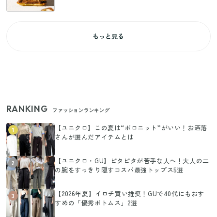
もっと見る
RANKING
ファッションランキング
【ユニクロ】この夏は“ポロニット”がいい！お洒落
1
さんが選んだアイテムとは
【ユニクロ・GU】ピタピタが苦手な人へ！大人の二
2
の腕をすっきり隠すコスパ最強トップス5選
【2026年夏】イロチ買い推奨！GUで40代にもおす
3
すめの「優秀ボトムス」2選