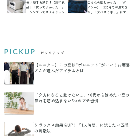
使い勝手も満足！【無印良
こんなの欲しかった！【ダ
品】「買ってよかった！」
イソー】「330円で解決でき
「シンプルでスタイリッシ
る」「大バズり中！」おす
ュ」おすすめ家電2選
すめアイテム！
PICKUP
ピックアップ
【ユニクロ】この夏は“ポロニット”がいい！お洒落
さんが選んだアイテムとは
「夕方になると動けない…」40代から始めたい夏の
疲れを溜め込まない5つのプチ習慣
リラックス効果をUP！「1人時間」に試したい五感
の刺激法