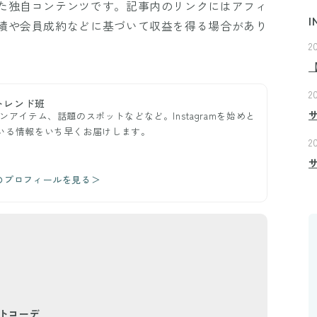
た独自コンテンツです。記事内のリンクにはアフィ
I
績や会員成約などに基づいて収益を得る場合があり
2
2
トレンド班
ンアイテム、話題のスポットなどなど。Instagramを始めと
ている情報をいち早くお届けします。
2
のプロフィールを見る＞
トコーデ