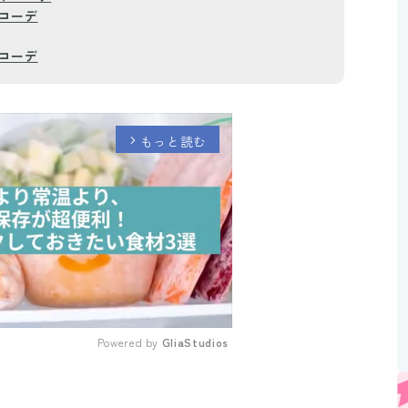
コーデ
コーデ
もっと読む
arrow_forward_ios
Powered by 
GliaStudios
Mute