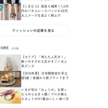
とめ
【しまむら】高見え確実！1,639
5
円のパネルレースパンツが40代
大人コーデを品よく格上げ
ファッションの記事を見る
ORE
その他
【セリア】「考えた人天才！」
使いやすさの工夫がすごい大人
気グッズ
【2026年夏】日本橋限定の手土
産5選！老舗から新ブランドまで
いまが旬の「みょうが」を買っ
たらやらなきゃ損！プロが教え
るみょうがの1番おいしい食べ方