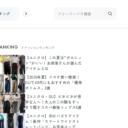
キング
お金
家事テク
収納・片付け
ビューティ
100均・
ANKING
ファッションランキング
【ユニクロ】この夏は“ポロニッ
1
ト”がいい！お洒落さんが選んだ
アイテムとは
【2026年夏】イロチ買い推奨！
2
GUで40代にもおすすめの「優秀
ボトムス」2選
【ユニクロ・GU】ピタピタが苦
3
手な人へ！大人の二の腕をすっ
きり隠すコスパ最強トップス5選
【ユニクロ】次のバズりアイテ
4
ム！新作「スマートワイドスト
レートパンツ」お手本コーデま