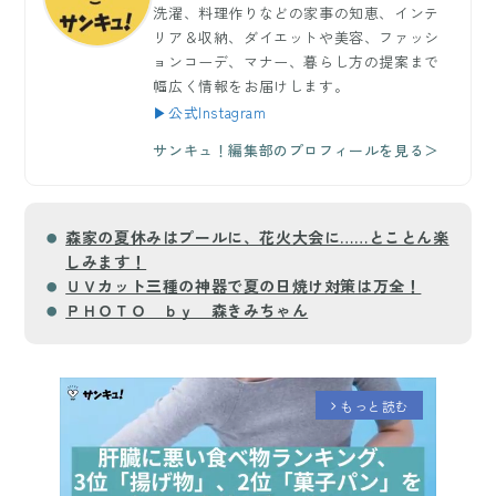
洗濯、料理作りなどの家事の知恵、インテ
リア＆収納、ダイエットや美容、ファッシ
ョンコーデ、マナー、暮らし方の提案まで
幅広く情報をお届けします。
▶公式Instagram
サンキュ！編集部のプロフィールを見る＞
森家の夏休みはプールに、花火大会に……とことん楽
しみます！
ＵＶカット三種の神器で夏の日焼け対策は万全！
ＰＨＯＴＯ ｂｙ 森きみちゃん
もっと読む
arrow_forward_ios