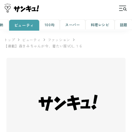
納
100均
スーパー
料理レシピ
話題
ビューティ
トップ
ビューティ
ファッション
【連載】森きみちゃんが今、着たい服VOL.１６