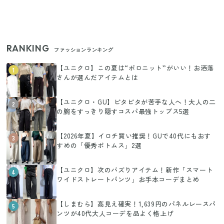
RANKING
ファッションランキング
【ユニクロ】この夏は“ポロニット”がいい！お洒落
1
さんが選んだアイテムとは
【ユニクロ・GU】ピタピタが苦手な人へ！大人の二
2
の腕をすっきり隠すコスパ最強トップス5選
【2026年夏】イロチ買い推奨！GUで40代にもおす
3
すめの「優秀ボトムス」2選
【ユニクロ】次のバズりアイテム！新作「スマート
4
ワイドストレートパンツ」お手本コーデまとめ
【しまむら】高見え確実！1,639円のパネルレースパ
5
ンツが40代大人コーデを品よく格上げ