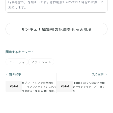
行為を含む）を禁止します。著作権表記が外された場合には厳正に
対処します。
サンキュ！編集部の記事をもっと見る
関連するキーワード
ビューティ
ファッション
前の記事
次の記事
セブン－イレブンの無料Wi-
【連載】おぐらなおみの働
Fi「セブンスポット」これで
きママンビギナーズ 第６
つながる・使える [秘]接続
回
法