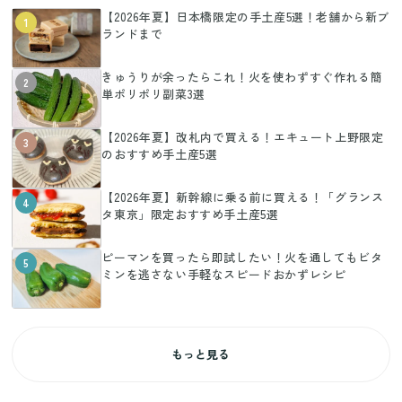
【2026年夏】日本橋限定の手土産5選！老舗から新ブ
1
ランドまで
きゅうりが余ったらこれ！火を使わずすぐ作れる簡
2
単ポリポリ副菜3選
【2026年夏】改札内で買える！エキュート上野限定
3
のおすすめ手土産5選
【2026年夏】新幹線に乗る前に買える！「グランス
4
タ東京」限定おすすめ手土産5選
ピーマンを買ったら即試したい！火を通してもビタ
5
ミンを逃さない手軽なスピードおかずレシピ
もっと見る