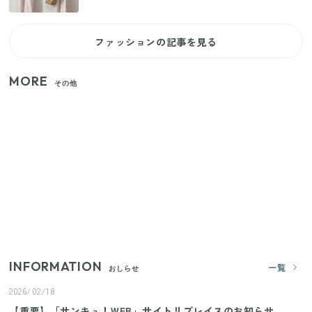
ファッションの記事を見る
MORE
その他
【2026年夏】日本橋限定の手土産5選！老舗から新ブ
ランドまで
【セリア】「考えた人天才！」使いやすさの工夫が
すごい大人気グッズ
いまが旬の「みょうが」を買ったらやらなきゃ損！
プロが教えるみょうがの1番おいしい食べ方
INFORMATION
一覧
おしらせ
2026/02/18
【重要】「サンキュ！WEB」サイトリプレイスのお知らせ