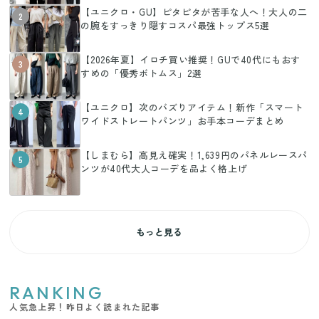
【ユニクロ・GU】ピタピタが苦手な人へ！大人の二
2
の腕をすっきり隠すコスパ最強トップス5選
【2026年夏】イロチ買い推奨！GUで40代にもおす
3
すめの「優秀ボトムス」2選
【ユニクロ】次のバズりアイテム！新作「スマート
4
ワイドストレートパンツ」お手本コーデまとめ
【しまむら】高見え確実！1,639円のパネルレースパ
5
ンツが40代大人コーデを品よく格上げ
もっと見る
RANKING
人気急上昇！昨日よく読まれた記事