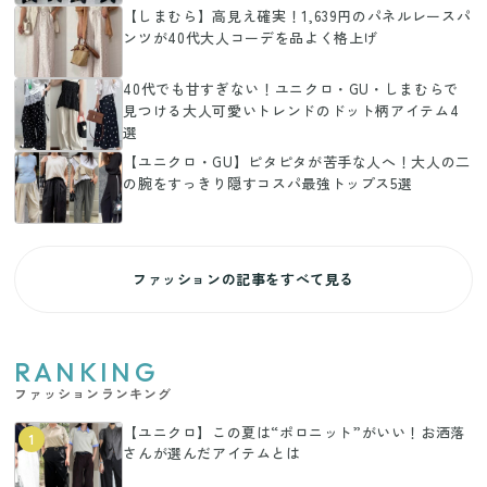
【しまむら】高見え確実！1,639円のパネルレースパ
ンツが40代大人コーデを品よく格上げ
40代でも甘すぎない！ユニクロ・GU・しまむらで
見つける大人可愛いトレンドのドット柄アイテム4
選
【ユニクロ・GU】ピタピタが苦手な人へ！大人の二
の腕をすっきり隠すコスパ最強トップス5選
ファッションの記事をすべて見る
RANKING
ファッションランキング
【ユニクロ】この夏は“ポロニット”がいい！お洒落
1
さんが選んだアイテムとは