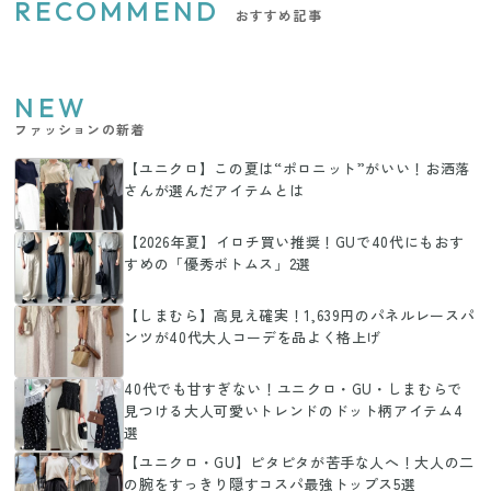
RECOMMEND
おすすめ記事
NEW
ファッションの新着
【ユニクロ】この夏は“ポロニット”がいい！お洒落
さんが選んだアイテムとは
【2026年夏】イロチ買い推奨！GUで40代にもおす
すめの「優秀ボトムス」2選
【しまむら】高見え確実！1,639円のパネルレースパ
ンツが40代大人コーデを品よく格上げ
40代でも甘すぎない！ユニクロ・GU・しまむらで
見つける大人可愛いトレンドのドット柄アイテム4
選
【ユニクロ・GU】ピタピタが苦手な人へ！大人の二
の腕をすっきり隠すコスパ最強トップス5選