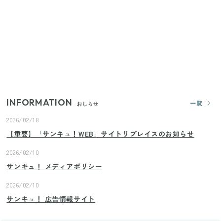
【2026年夏】日本橋限定の手土産5選！老舗から新ブ
ランドまで
きゅうりが余ったらこれ！火を使わずすぐ作れる簡
単ポリポリ副菜3選
INFORMATION
一覧
おしらせ
2026/02/18
【重要】「サンキュ！WEB」サイトリプレイスのお知らせ
2026/02/10
サンキュ！ メディアポリシー
2026/02/10
サンキュ！ 広告情報サイト