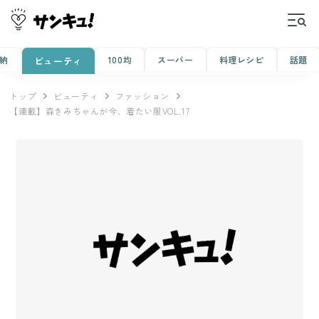
納
100均
スーパー
料理レシピ
話題
ビューティ
トップ
ビューティ
ファッション
【連載】森きみちゃんが今、着たい服VOL.17