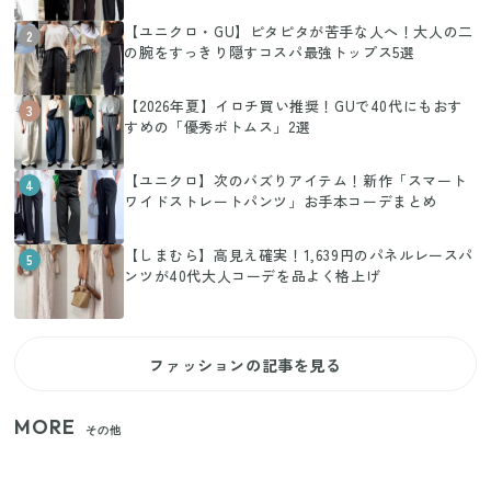
【ユニクロ・GU】ピタピタが苦手な人へ！大人の二
2
の腕をすっきり隠すコスパ最強トップス5選
【2026年夏】イロチ買い推奨！GUで40代にもおす
3
すめの「優秀ボトムス」2選
【ユニクロ】次のバズりアイテム！新作「スマート
4
ワイドストレートパンツ」お手本コーデまとめ
【しまむら】高見え確実！1,639円のパネルレースパ
5
ンツが40代大人コーデを品よく格上げ
ファッションの記事を見る
MORE
その他
家族4人で100ギガ3,200円！ 今なら最大6ヵ月割引
（11/4まで）