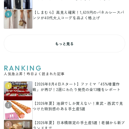
【しまむら】高見え確実！1,639円のパネルレースパ
5
ンツが40代大人コーデを品よく格上げ
もっと見る
RANKING
人気急上昇！昨日よく読まれた記事
【2026年8月4日スタート】ファミマ「45%増量作
1
戦」が再び！2週にわたり発売の全13種をレポート
【2026年夏】池袋でしか買えない！東武・西武で見
2
つけた特別感のある手土産5選
【2026年夏】日本橋限定の手土産5選！老舗から新ブ
3
ランドまで