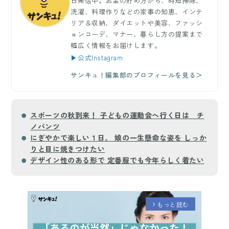
日発信中。お金の貯め方から、時短掃除、
洗濯、料理作りなどの家事の知恵、インテ
リア＆収納、ダイエットや美容、ファッシ
ョンコーデ、マナー、暮らし方の提案まで
幅広く情報をお届けします。
▶公式Instagram
サンキュ！編集部のプロフィールを見る＞
スポーツの秋到来！ 子どもの運動会へ行く日は チ
ノパンツ
にぎやかで楽しい１日。 娘の一生懸命な姿を しっか
りと目に焼きつけたい
デザイン性のある形で 定番服でも今年らしく着たい
もっと読む
arrow_forward_ios