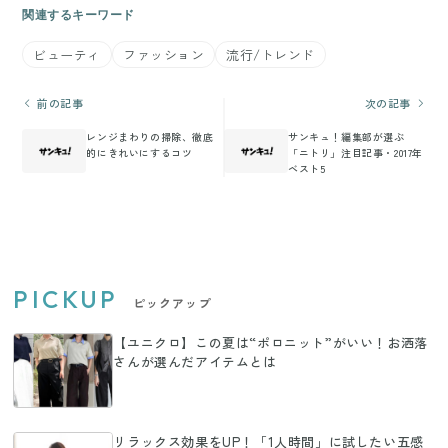
関連するキーワード
ビューティ
ファッション
流行/トレンド
前の記事
次の記事
レンジまわりの掃除、徹底
サンキュ！編集部が選ぶ
的にきれいにするコツ
「ニトリ」注目記事・2017年
ベスト5
PICKUP
ピックアップ
【ユニクロ】この夏は“ポロニット”がいい！お洒落
さんが選んだアイテムとは
リラックス効果をUP！「1人時間」に試したい五感