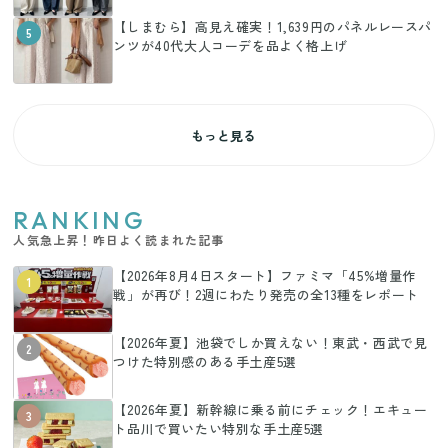
【しまむら】高見え確実！1,639円のパネルレースパ
5
ンツが40代大人コーデを品よく格上げ
もっと見る
RANKING
人気急上昇！昨日よく読まれた記事
【2026年8月4日スタート】ファミマ「45%増量作
1
戦」が再び！2週にわたり発売の全13種をレポート
【2026年夏】池袋でしか買えない！東武・西武で見
2
つけた特別感のある手土産5選
【2026年夏】新幹線に乗る前にチェック！エキュー
3
ト品川で買いたい特別な手土産5選