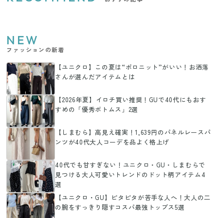
NEW
ファッションの新着
【ユニクロ】この夏は“ポロニット”がいい！お洒落
さんが選んだアイテムとは
【2026年夏】イロチ買い推奨！GUで40代にもおす
すめの「優秀ボトムス」2選
【しまむら】高見え確実！1,639円のパネルレースパ
ンツが40代大人コーデを品よく格上げ
40代でも甘すぎない！ユニクロ・GU・しまむらで
見つける大人可愛いトレンドのドット柄アイテム4
選
【ユニクロ・GU】ピタピタが苦手な人へ！大人の二
の腕をすっきり隠すコスパ最強トップス5選