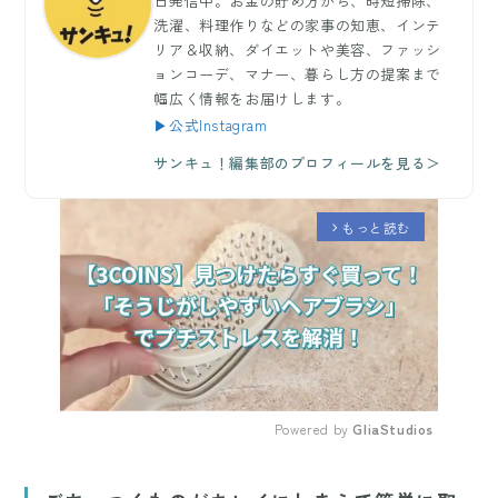
日発信中。お金の貯め方から、時短掃除、
洗濯、料理作りなどの家事の知恵、インテ
リア＆収納、ダイエットや美容、ファッシ
ョンコーデ、マナー、暮らし方の提案まで
幅広く情報をお届けします。
▶公式Instagram
サンキュ！編集部のプロフィールを見る＞
もっと読む
arrow_forward_ios
Powered by 
GliaStudios
Mute