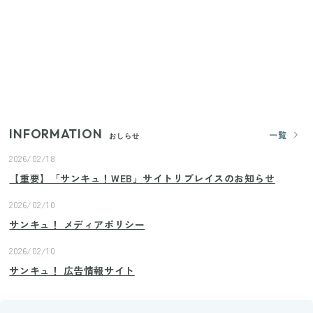
【2026年8月4日スタート】ファミマ「45%増量作
戦」が再び！2週にわたり発売の全13種をレポート
きゅうりが余ったらこれ！火を使わずすぐ作れる簡
単ポリポリ副菜3選
INFORMATION
一覧
おしらせ
2026/02/18
【重要】「サンキュ！WEB」サイトリプレイスのお知らせ
2026/02/10
サンキュ！ メディアポリシー
2026/02/10
サンキュ！ 広告情報サイト