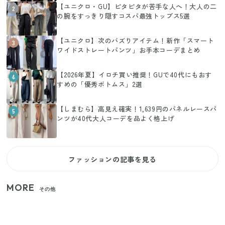
【ユニクロ・GU】ピタピタが苦手な人へ！大人の二
2
の腕をすっきり隠すコスパ最強トップス5選
【ユニクロ】次のバズりアイテム！新作「スマート
3
ワイドストレートパンツ」お手本コーデまとめ
【2026年夏】イロチ買い推奨！GUで40代にもおす
4
すめの「優秀ボトムス」2選
【しまむら】高見え確実！1,639円のパネルレースパ
5
ンツが40代大人コーデを品よく格上げ
ファッションの記事を見る
MORE
その他
家族4人で100ギガ3,200円！ 今なら最大6ヵ月割引
（11/4まで）