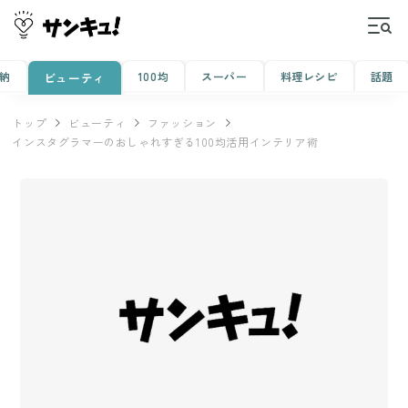
納
100均
スーパー
料理レシピ
話題
ビューティ
トップ
ビューティ
ファッション
インスタグラマーのおしゃれすぎる100均活用インテリア術