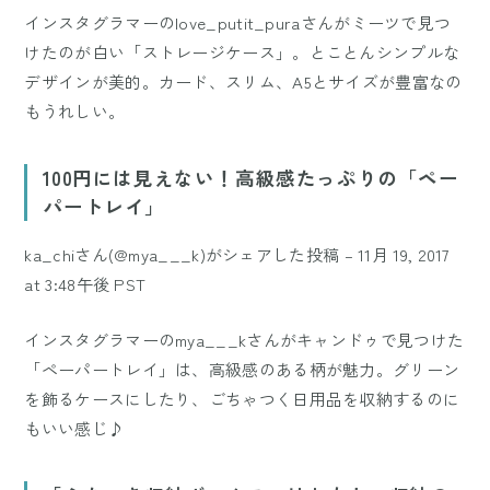
インスタグラマーの
love_putit_pura
さんがミーツで見つ
けたのが白い「ストレージケース」。とことんシンプルな
デザインが美的。カード、スリム、A5とサイズが豊富なの
もうれしい。
100円には見えない！高級感たっぷりの「ペー
パートレイ」
ka_chiさん(@mya___k)がシェアした投稿
–
11月 19, 2017
at 3:48午後 PST
インスタグラマーの
mya___k
さんがキャンドゥで見つけた
「ペーパートレイ」は、高級感のある柄が魅力。グリーン
を飾るケースにしたり、ごちゃつく日用品を収納するのに
もいい感じ♪