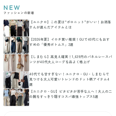
NEW
ファッションの新着
【ユニクロ】この夏は“ポロニット”がいい！お洒落
さんが選んだアイテムとは
【2026年夏】イロチ買い推奨！GUで40代にもおす
すめの「優秀ボトムス」2選
【しまむら】高見え確実！1,639円のパネルレースパ
ンツが40代大人コーデを品よく格上げ
40代でも甘すぎない！ユニクロ・GU・しまむらで
見つける大人可愛いトレンドのドット柄アイテム4
選
【ユニクロ・GU】ピタピタが苦手な人へ！大人の二
の腕をすっきり隠すコスパ最強トップス5選