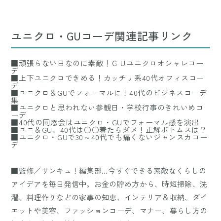
ユニクロ・GUコーデ関連記事リンク
■頑張らない日なのに素敵！ＧＵユニクロオシャレコー
デ
■上下ユニクロできめる！カッチリ系40代オフィスコー
デ
■ユニクロ＆GUでフォーマルに！40代のビジネスコーデ
集
■ユニクロと思われない参観日・学校行事のきれいめコ
ーデ
■40代の同窓会はユニクロ・GUでフォーマル感を演出
■ユニ＆GU、40代は○○着たらダメ！正解ボトムスは？
■ユニクロ・GUで30～40代でも痛くないジャンスカコー
デ
■監修／サンキュ！編集部…今すぐできる素敵なくらしの
アイデアを毎日発信中。お金の貯め方から、時短掃除、洗
濯、料理作りなどの家事の知恵、インテリア＆収納、ダイ
エットや美容、ファッションコーデ、マナー、暮らし方の