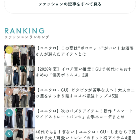
ファッションの記事をすべて見る
RANKING
ファッションランキング
【ユニクロ】この夏は“ポロニット”がいい！お洒落
1
さんが選んだアイテムとは
【2026年夏】イロチ買い推奨！GUで40代にもおす
2
すめの「優秀ボトムス」2選
【ユニクロ・GU】ピタピタが苦手な人へ！大人の二
3
の腕をすっきり隠すコスパ最強トップス5選
【ユニクロ】次のバズりアイテム！新作「スマート
4
ワイドストレートパンツ」お手本コーデまとめ
40代でも甘すぎない！ユニクロ・GU・しまむらで見
5
つける大人可愛いトレンドのドット柄アイテム4選