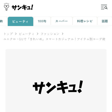
納
100均
スーパー
料理レシピ
話題
ビューティ
トップ
ビューティ
ファッション
ユニクロ・GUで「きれいめ」スマートカジュアル！アイテム別コーデ術