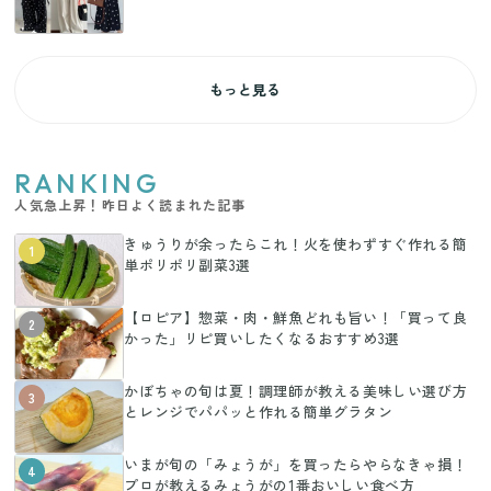
もっと見る
RANKING
人気急上昇！昨日よく読まれた記事
きゅうりが余ったらこれ！火を使わずすぐ作れる簡
1
単ポリポリ副菜3選
【ロピア】惣菜・肉・鮮魚どれも旨い！「買って良
2
かった」リピ買いしたくなるおすすめ3選
かぼちゃの旬は夏！調理師が教える美味しい選び方
3
とレンジでパパッと作れる簡単グラタン
いまが旬の「みょうが」を買ったらやらなきゃ損！
4
プロが教えるみょうがの1番おいしい食べ方