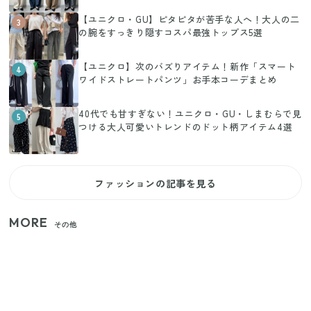
【ユニクロ・GU】ピタピタが苦手な人へ！大人の二
3
の腕をすっきり隠すコスパ最強トップス5選
【ユニクロ】次のバズりアイテム！新作「スマート
4
ワイドストレートパンツ」お手本コーデまとめ
40代でも甘すぎない！ユニクロ・GU・しまむらで見
5
つける大人可愛いトレンドのドット柄アイテム4選
ファッションの記事を見る
MORE
その他
【セリア】「考えた人天才！」使いやすさの工夫が
すごい大人気グッズ
いまが旬の「みょうが」を買ったらやらなきゃ損！
プロが教えるみょうがの1番おいしい食べ方