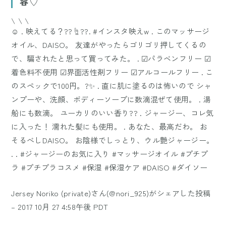
容♡
\ \ \
☺︎ . 映えてる？??☝??. #インスタ映えw . このマッサージ
オイル、DAISO。 友達がやったらゴリゴリ押してくるの
で、騙されたと思って買ってみた。 . ☑︎パラベンフリー ☑︎
着色料不使用 ☑︎界面活性剤フリー ☑︎アルコールフリー . こ
のスペックで100円。?✨ . 直に肌に塗るのは怖いので シャ
ンプーや、洗顔、ボディーソープに数滴混ぜて使用。 . 湯
船にも数滴。 ユーカリのいい香り?? . ジャージー、コレ気
に入った！ 濡れた髪にも使用。 . あなた、最高だわ。 お
そるべしDAISO。 お陰様でしっとり、ウル艶ジャージー。
. . #ジャージーのお気に入り #マッサージオイル #プチプ
ラ #プチプラコスメ #保湿 #保湿ケア #DAISO #ダイソー
Jersey Noriko (private)さん(@nori_925)がシェアした投稿
–
2017 10月 27 4:58午後 PDT