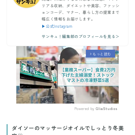
リア＆収納、ダイエットや美容、ファッシ
ョンコーデ、マナー、暮らし方の提案まで
幅広く情報をお届けします。
▶公式Instagram
サンキュ！編集部のプロフィールを見る＞
もっと読む
arrow_forward_ios
Powered by 
GliaStudios
Mute
ダイソーのマッサージオイルでしっとり冬美