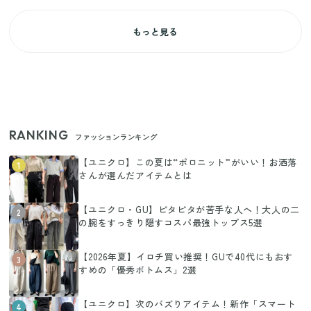
もっと見る
RANKING
ファッションランキング
【ユニクロ】この夏は“ポロニット”がいい！お洒落
1
さんが選んだアイテムとは
【ユニクロ・GU】ピタピタが苦手な人へ！大人の二
2
の腕をすっきり隠すコスパ最強トップス5選
【2026年夏】イロチ買い推奨！GUで40代にもおす
3
すめの「優秀ボトムス」2選
【ユニクロ】次のバズりアイテム！新作「スマート
4