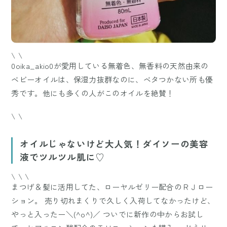
\ \
0oika_akio0が愛用している無着色、無香料の天然由来の
ベビーオイルは、保湿力抜群なのに、ベタつかない所も優
秀です。他にも多くの人がこのオイルを絶賛！
\ \
オイルじゃないけど大人気！ダイソーの美容
液でツルツル肌に♡
\ \ \
まつげ＆髪に活用してた、ローヤルゼリー配合のＲＪロー
ション。 売り切れまくりで久しく入荷してなかったけど、
やっと入ったー＼(^o^)／ ついでに新作の中からお試し