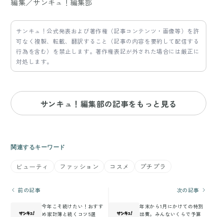
編集／サンキュ！編集部
サンキュ！公式発表および著作権（記事コンテンツ・画像等）を許
可なく複製、転載、翻訳すること（記事の内容を要約して配信する
行為を含む）を禁止します。著作権表記が外された場合には厳正に
対処します。
サンキュ！編集部の記事をもっと見る
関連するキーワード
ビューティ
ファッション
コスメ
プチプラ
前の記事
次の記事
今年こそ続けたい！おすす
年末から1月にかけての特別
め家計簿と続くコツ5選
出費。みんないくらで予算