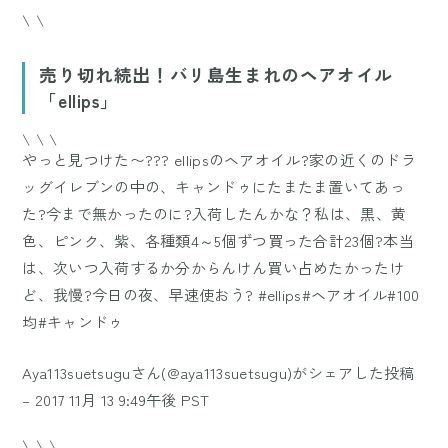
\ \
売り切れ続出！バリ島生まれのヘアオイル
「ellips」
\ \ \
やっと見つけた〜??? ellipsのヘアオイル?家の近くのドラ
ッグイレブンの中の、キャンドゥにたまたま置いてあっ
た?今まで無かったのに?入荷したんかな？私は、黒、黄
色、ピンク、紫、各種類4～5個ずつ買った合計23個?本当
は、次いつ入荷するか分からんけん買い占めたかったけ
ど、我慢?今日の夜、早速使おう? #ellips#ヘアオイル#100
均#キャンドゥ
Aya113suetsuguさん(@aya113suetsugu)がシェアした投稿
–
2017 11月 13 9:49午後 PST
\ \ \