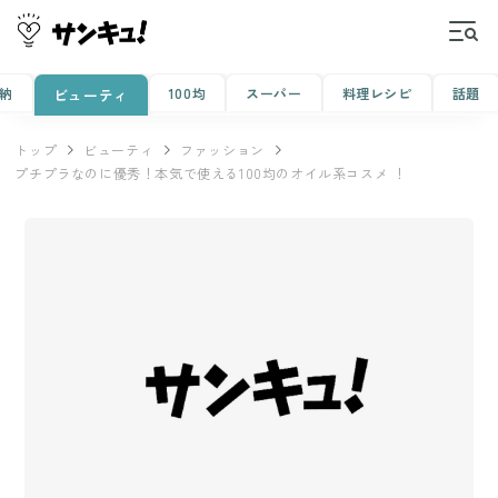
納
100均
スーパー
料理レシピ
話題
ビューティ
トップ
ビューティ
ファッション
プチプラなのに優秀！本気で使える100均のオイル系コスメ ！