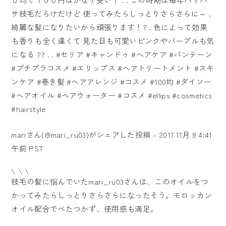
サ枝毛だらけだけど 使ってみたらしっとりさらさらに～ .
綺麗な髪になりたいから頑張ります！? . 色によって効果
も香りも全く違くて 見た目も可愛いピンクやパープルも気
になる ?? . . #セリア #キャンドゥ #ヘアケア #パンテーン
#プチプラコスメ #エリップス #ヘアトリートメント #スキ
ンケア #巻き髪 #ヘアアレンジ #コスメ #100均 #ダイソー
#ヘアオイル #ヘアウォーター #コスメ #ellips #cosmetics
#hairstyle
mariさん(@mari_ru03)がシェアした投稿 –
2017 11月 8 4:41
午前 PST
\ \ \
枝毛の髪に悩んでいたmari_ru03さんは、このオイルをつ
かってみたらしっとりさらさらになったそう。モロッカン
オイル配合でべたつかず、使用感も満足。