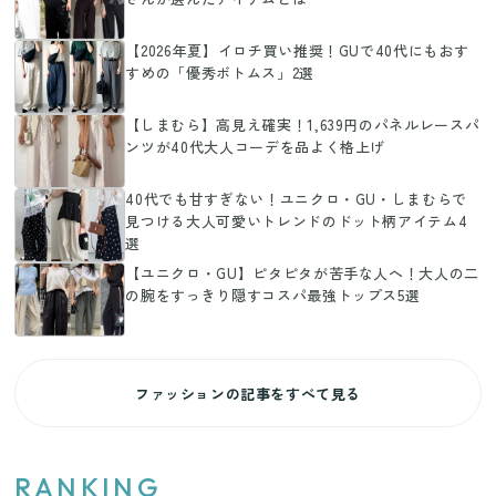
【2026年夏】イロチ買い推奨！GUで40代にもおす
すめの「優秀ボトムス」2選
【しまむら】高見え確実！1,639円のパネルレースパ
ンツが40代大人コーデを品よく格上げ
40代でも甘すぎない！ユニクロ・GU・しまむらで
見つける大人可愛いトレンドのドット柄アイテム4
選
【ユニクロ・GU】ピタピタが苦手な人へ！大人の二
の腕をすっきり隠すコスパ最強トップス5選
ファッションの記事をすべて見る
RANKING