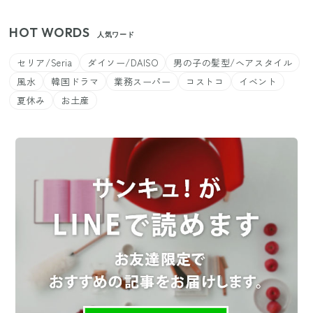
HOT WORDS
人気ワード
セリア/Seria
ダイソー/DAISO
男の子の髪型/ヘアスタイル
風水
韓国ドラマ
業務スーパー
コストコ
イベント
夏休み
お土産