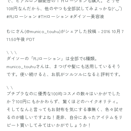
で、ヒアルロン酸配合のＴＨローションも購入。 どうせ
108円なんだから、他のやつも全部試してみよっかな(◜◡‾)
#RJローション #THローション #ダイソー美容液
むに
さん(@munico_touhu)がシェアした投稿 –
2016 10月 7
11:50午後 PDT
\ \ \
ダイソーの「RJローション」は全部で6種類。
munico_touhuさんは、まつげや髪にも活用しているそう
です。使い続けると、お肌がツルツルになると評判です。
\ \
プチプラなのに優秀な100均コスメの数々はいかがでした
か？100円にもかかわらず、驚くほどのハイクオリティ。
そしてなんと言ってもお財布を気にする事無く、色々試せ
るのが嬉しいですよね！是非、自分にあったアイテムをリ
ピート買いしてみてはいかがでしょうか！