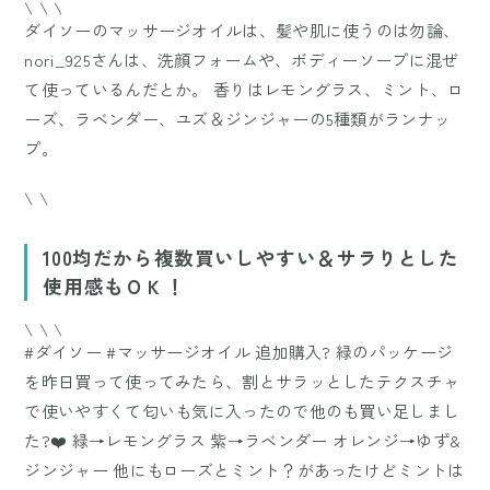
\ \ \
ダイソーのマッサージオイルは、髪や肌に使うのは勿論、
nori_925さんは、洗顔フォームや、ボディーソープに混ぜ
て使っているんだとか。 香りはレモングラス、ミント、ロ
ーズ、ラベンダー、ユズ＆ジンジャーの5種類がランナッ
プ。
\ \
100均だから複数買いしやすい＆サラりとした
使用感もＯＫ！
\ \ \
#ダイソー #マッサージオイル 追加購入? 緑のパッケージ
を昨日買って使ってみたら、割とサラッとしたテクスチャ
で使いやすくて匂いも気に入ったので他のも買い足しまし
た?❤️ 緑→レモングラス 紫→ラベンダー オレンジ→ゆず&
ジンジャー 他にもローズとミント？があったけどミントは