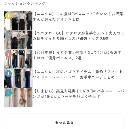
ファッションランキング
【ユニクロ】この夏は“ポロニット”がいい！お洒落
1
さんが選んだアイテムとは
【ユニクロ・GU】ピタピタが苦手な人へ！大人の二
2
の腕をすっきり隠すコスパ最強トップス5選
【2026年夏】イロチ買い推奨！GUで40代にもおす
3
すめの「優秀ボトムス」2選
【ユニクロ】次のバズりアイテム！新作「スマート
4
ワイドストレートパンツ」お手本コーデまとめ
【しまむら】高見え確実！1,639円のパネルレースパ
5
ンツが40代大人コーデを品よく格上げ
もっと見る