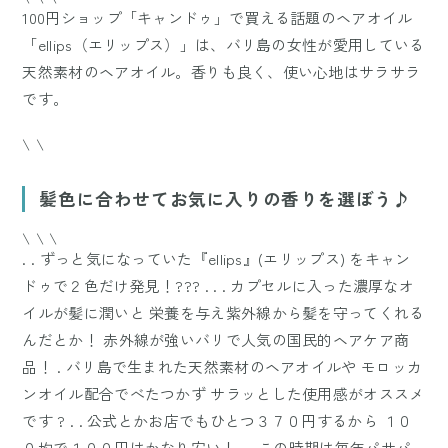
100円ショップ「キャンドゥ」で買える話題のヘアオイル
「ellips（エリップス）」は、バリ島の女性が愛用している
天然素材のヘアオイル。香りも良く、使い心地はサラサラ
です。
\ \
髪色に合わせてお気に入りの香りを選ぼう♪
\ \ \
. . ずっと気になっていた『ellips』(エリップス) をキャン
ドゥで２色だけ発見！??? . . . カプセルに入った濃厚なオ
イルが髪に潤いと 栄養を与え紫外線から髪を守ってくれる
んだとか！ 赤外線が強いバリで人気の国民的ヘアケア商
品！ . バリ島で生まれた天然素材のヘアオイルや モロッカ
ンオイル配合でべたつかず サラッとした使用感がオススメ
です ? . . 公式とかお店でもひとつ３７０円するから １０
０均で１００円はかなり安い！ . . この時期は毎年パサパ