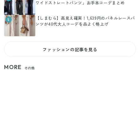
ワイドストレートパンツ」お手本コーデまとめ
【しまむら】高見え確実！1,639円のパネルレースパ
5
ンツが40代大人コーデを品よく格上げ
ファッションの記事を見る
MORE
その他
【2026年夏】日本橋限定の手土産5選！老舗から新ブ
ランドまで
【セリア】「考えた人天才！」使いやすさの工夫が
すごい大人気グッズ
いまが旬の「みょうが」を買ったらやらなきゃ損！
プロが教えるみょうがの1番おいしい食べ方