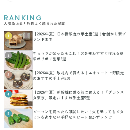
RANKING
人気急上昇！昨日よく読まれた記事
【2026年夏】日本橋限定の手土産5選！老舗から新ブ
1
ランドまで
きゅうりが余ったらこれ！火を使わずすぐ作れる簡
2
単ポリポリ副菜3選
【2026年夏】改札内で買える！エキュート上野限定
3
のおすすめ手土産5選
【2026年夏】新幹線に乗る前に買える！「グランス
4
タ東京」限定おすすめ手土産5選
ピーマンを買ったら即試したい！火を通してもビタ
5
ミンを逃さない手軽なスピードおかずレシピ