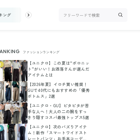
キング
お金
家事テク
収納・片付け
ビューティ
100均・
ANKING
ファッションランキング
【ユニクロ】この夏は“ポロニッ
1
ト”がいい！お洒落さんが選んだ
アイテムとは
【2026年夏】イロチ買い推奨！
2
GUで40代にもおすすめの「優秀
ボトムス」2選
【ユニクロ・GU】ピタピタが苦
3
手な人へ！大人の二の腕をすっ
きり隠すコスパ最強トップス5選
【ユニクロ】次のバズりアイテ
4
ム！新作「スマートワイドスト
レートパンツ」お手本コーデま