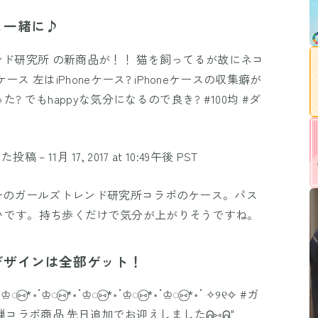
と一緒に♪
レンド研究所 の新商品が！！ 猫を飼ってるが故にネコ
 左はiPhoneケース? iPhoneケースの収集癖が
でもhappyな気分になるので良き? #100均 #ダ
した投稿 –
11月 17, 2017 at 10:49午後 PST
イソーのガールズトレンド研究所コラボのケース。パス
いです。持ち歩くだけで気分が上がりそうですね。
デザインは全部ゲット！
ॱ♔◌⑅⃝*॰ॱ♔◌⑅⃝*॰ॱ♔◌⑅⃝*॰ॱ♔◌⑅⃝*॰ॱ♔◌⑅⃝*॰ॱ ✧୨୧✧ #ガ
弾コラボ商品 先日追加でお迎えしましたᕱ⑅ᕱ"