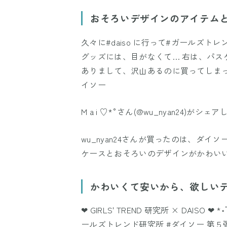
おそろいデザインのアイテム
久々に#daiso に行って#ガールズト
グッズには、目がなくて… 右は、パスケース
ありまして、沢山あるのに買ってしまった? 
イソー
M a i ♡*°
さん(@wu_nyan24)がシェア
wu_nyan24さんが買ったのは、ダ
ケースとおそろいのデザインがかわい
かわいくて安いから、欲しい
❤︎ GIRLS' TREND 研究所 × DAISO ❤︎ *॰
ールズトレンド研究所 #ダイソー 第５