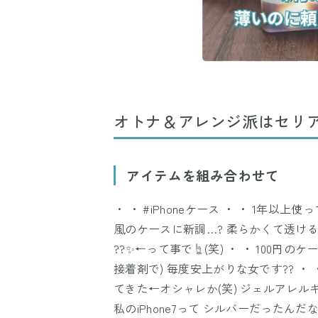
オトナ＆アレンジ派はセリ
アイテムを組み合わせて
・ ・ #iPhoneケース ・ ・ 1年以上
風のケースに新調…? 柔らかくて透ける素材
??✨←って事で☝︎(笑) ・ ・ 100円
接着剤で) 毎度安上がりな女です?? 
てきた←オシャレか(笑) ジェルアレルギーな
私のiPhone7って シルバーだったんだ