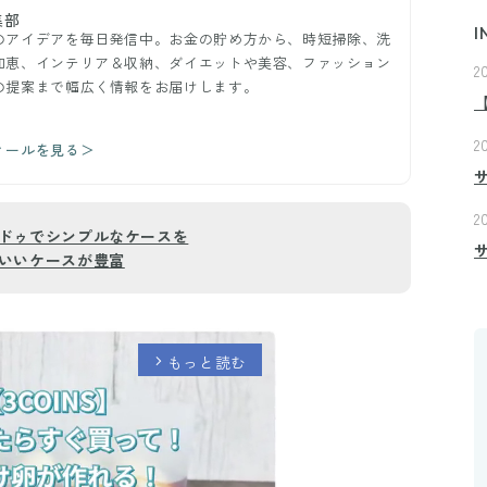
集部
I
のアイデアを毎日発信中。お金の貯め方から、時短掃除、洗
知恵、インテリア＆収納、ダイエットや美容、ファッション
2
の提案まで幅広く情報をお届けします。
2
ィールを見る＞
2
ドゥでシンプルなケースを
いいケースが豊富
もっと読む
arrow_forward_ios