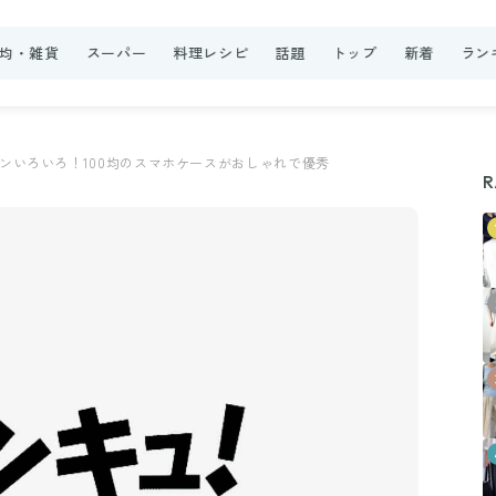
0均・雑貨
スーパー
料理レシピ
話題
トップ
新着
ラン
ンいろいろ！100均のスマホケースがおしゃれで優秀
R