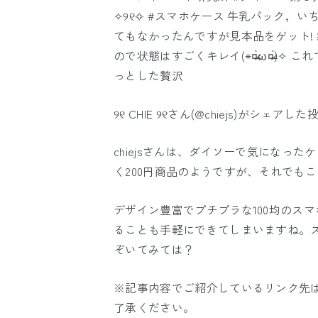
✧୨୧✧ #スマホケース 牛乳パック，い
てもなかったんですが見本品をゲット!
ので状態はすごくキレイ(⌯¤̴̶̷̀ω¤̴̶̷́
っとした贅沢
୨୧ CHIE ୨୧
さん(@chiejs)がシェアした投
chiejsさんは、ダイソーで気になっ
く200円商品のようですが、それでもこ
デザイン豊富でプチプラな100均のス
ることも手軽にできてしまいますね。ス
ぞいてみては？
※記事内容でご紹介しているリンク先
了承ください。