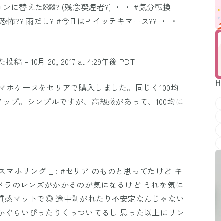
替えたʬʬʬ? (残念喫煙者?) ・ ・ #気分転換
明けの恐怖?? 雨だし? #今日はP イッテキマース?? ・ ・
した投稿 –
10月 20, 2017 at 4:29午後 PDT
H
風のスマホケースをセリアで購入しました。同じく100均
ップ。シンプルですが、高級感があって、100均に
#スマホリング _ : #セリア のものと思ってたけど キ
カメラのレンズがかかるのが気になるけど それを気に
質感マットで◎ 途中剥がれたり不安定なんじゃない
かぐらいぴったりくっついてるし 思った以上にリン