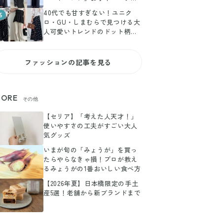
とめ
40代でも甘すぎない！ユニク
5
ロ・GU・しまむらで見つける大
人可愛いトレンドのドット柄ア
イテム4選
ファッションの記事を見る
ORE
その他
【セリア】「考えた人天才！」
使いやすさの工夫がすごい大人
気グッズ
いまが旬の「みょうが」を買っ
たらやらなきゃ損！プロが教え
るみょうがの1番おいしい食べ方
【2026年夏】日本橋限定の手土
産5選！老舗から新ブランドまで