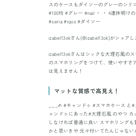
スのケースもダイソーのグレーのシリコンに
#100均 #グレー #nail ・ ・ 4連休
#seria #iqos #ダイソー
izabel13ok
さん(@izabel13ok)がシェア
izabel13okさんはシックな大理石
のスマホリングをつけて、使いやすさア
は見えません！
マットな質感で高見え！
___✍︎ #キャンドゥ #スマホケース と
ャンドゥにあった#大理石風 のやつ 
しなければ普通に良い スマホリングも
かと思いきや 元々付いてたんじゃない