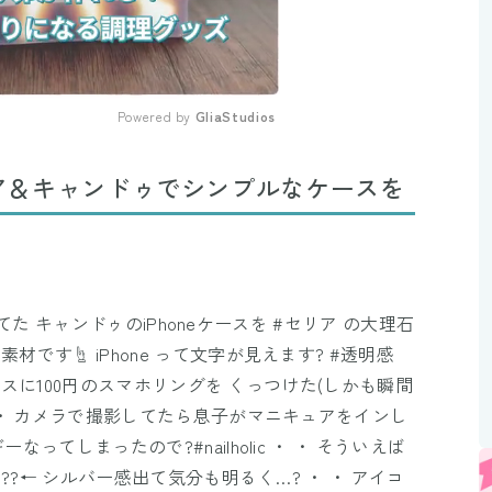
Powered by 
GliaStudios
Mute
ア＆キャンドゥでシンプルなケースを
使ってた キャンドゥのiPhoneケースを #セリア の大理石
です☝︎ iPhone って文字が見えます? #透明感
のケースに100円のスマホリングを くっつけた(しかも瞬間
・ ・ カメラで撮影してたら息子がマニキュアをインし
ってしまったので?#nailholic ・ ・ そういえば
な??← シルバー感出て気分も明るく…? ・ ・ アイコ