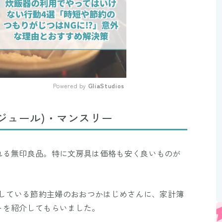
Powered by 
GliaStudios
Mute
ジュール)・マンスリー
れる無印良品。特に文房具は価格も安く良いものが
続している節約主婦のおおつかはじめさんに、家計簿
トを紹介してもらいました。