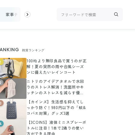
家事テク
収納・片付け
ビューティ
100均・雑貨
スーパ
ANKING
雑貨ランキング
100均より無印良品で買うのが正
1
解！夏の突然の雨や台風シーズ
ンに備えたいレインコート
ニトリのアイデアタオルで水回
2
りのストレス解消！洗面所やキ
ッチンのストレスを減らす優秀
商品
【カインズ】生活感を抑えてし
3
っかり防ぐ！980円以下の「蚊&
コバエ対策」グッズ3選
【3COINS】液体ミニスプレーボ
4
トルに注目！1本で2通りの使い
方ができる理由