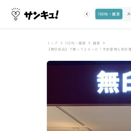
お金
家事テク
収納・片付け
ビューティ
100均・雑貨
ス
トップ
100均・雑貨
雑貨
【無印良品】で買ってよかった！予定管理も家計