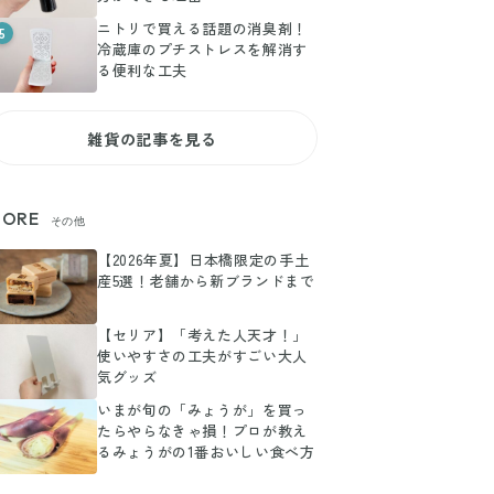
ニトリで買える話題の消臭剤！
5
冷蔵庫のプチストレスを解消す
る便利な工夫
雑貨の記事を見る
ORE
その他
【2026年夏】日本橋限定の手土
産5選！老舗から新ブランドまで
【セリア】「考えた人天才！」
使いやすさの工夫がすごい大人
気グッズ
いまが旬の「みょうが」を買っ
たらやらなきゃ損！プロが教え
るみょうがの1番おいしい食べ方