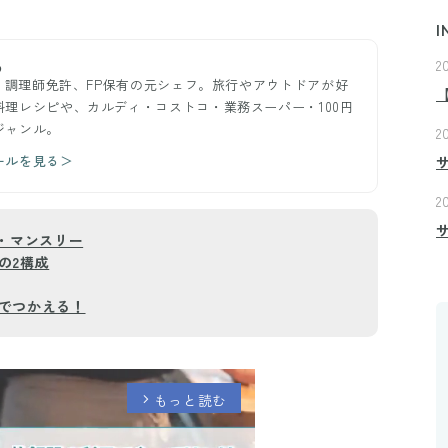
I
2
め
ー。調理師免許、FP保有の元シェフ。旅行やアウトドアが好
理レシピや、カルディ・コストコ・業務スーパー・100円
ジャンル。
2
ールを見る＞
2
・マンスリー
の2構成
でつかえる！
もっと読む
arrow_forward_ios