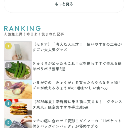
もっと見る
RANKING
人気急上昇！昨日よく読まれた記事
【セリア】「考えた人天才！」使いやすさの工夫が
1
すごい大人気グッズ
きゅうりが余ったらこれ！火を使わずすぐ作れる簡
2
単ポリポリ副菜3選
いまが旬の「みょうが」を買ったらやらなきゃ損！
3
プロが教えるみょうがの1番おいしい食べ方
【2026年夏】新幹線に乗る前に買える！「グランス
4
タ東京」限定おすすめ手土産5選
マチの幅に合わせて変形！ダイソーの「11ポケット
5
付きバッグインバッグ」が優秀すぎる