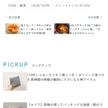
100均・雑貨
100均/100円
スリーコインズ/3COINS
前の記事
次の記事
捨てないで！みかんの皮は
20分でササっと2品『大根の
おいしく食べられる！保存
チーズタッカルビ風』『白
法とおすすめ料理4選
菜とわかめのナムル』
PICKUP
ピックアップ
110円じゃないけどすぐ買うべき！ダイソーで見つけ
た長時間の移動が劇的にラクになる神アイテム
【セリア】荷物が減ってパッキングも快適！旅のス