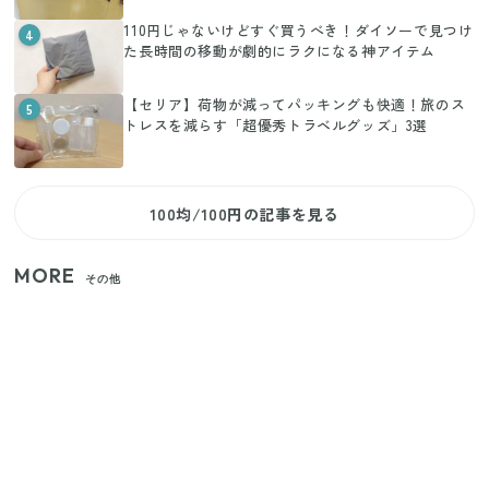
110円じゃないけどすぐ買うべき！ダイソーで見つけ
4
た長時間の移動が劇的にラクになる神アイテム
【セリア】荷物が減ってパッキングも快適！旅のス
5
トレスを減らす「超優秀トラベルグッズ」3選
100均/100円の記事を見る
MORE
その他
いまが旬の「みょうが」を買ったらやらなきゃ損！
プロが教えるみょうがの1番おいしい食べ方
【セリア】「考えた人天才！」使いやすさの工夫が
すごい大人気グッズ
【2026年夏】日本橋限定の手土産5選！老舗から新ブ
ランドまで