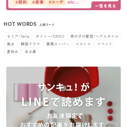
HOT WORDS
人気ワード
セリア/Seria
ダイソー/DAISO
男の子の髪型/ヘアスタイル
風水
韓国ドラマ
業務スーパー
コストコ
イベント
夏休み
お土産