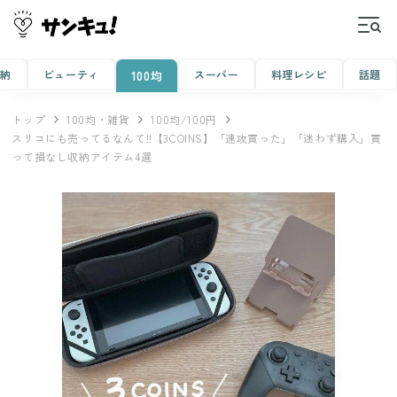
収納
ビューティ
スーパー
料理レシピ
話題
100均
トップ
100均・雑貨
100均/100円
スリコにも売ってるなんて!!【3COINS】「速攻買った」「迷わず購入」買
って損なし収納アイテム4選