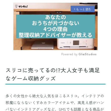
もっと読む
arrow_forward_ios
Powered by 
GliaStudios
Mute
スリコに売ってるの!?大人女子も満足
なゲーム収納グッズ
多くの女性から絶大な人気をほこるスリコ。インテリアの
邪魔にならないくすみカラーアイテムや、高見え感がハン
パないインテリアグッズなど、SMSでも話題となる商品が