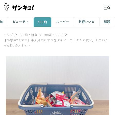
収納
ビューティ
スーパー
料理レシピ
話題
100均
トップ
100均・雑貨
100均/100円
【小学生2人ママ】半月分のおやつをダイソーで「まとめ買い」してわか
った5つのメリット