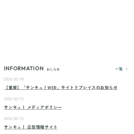
【2026年夏】日本橋限定の手土産5選！老舗から新ブ
ランドまで
【セリア】「考えた人天才！」使いやすさの工夫が
すごい大人気グッズ
いまが旬の「みょうが」を買ったらやらなきゃ損！
プロが教えるみょうがの1番おいしい食べ方
INFORMATION
一覧
おしらせ
2026/02/18
【重要】「サンキュ！WEB」サイトリプレイスのお知らせ
2026/02/10
サンキュ！ メディアポリシー
2026/02/10
サンキュ！ 広告情報サイト