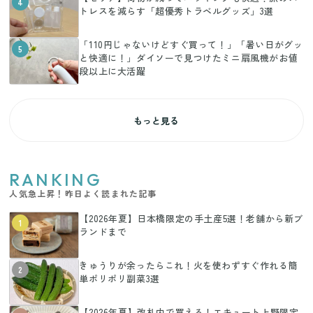
4
トレスを減らす「超優秀トラベルグッズ」3選
「110円じゃないけどすぐ買って！」「暑い日がグッ
5
と快適に！」ダイソーで見つけたミニ扇風機がお値
段以上に大活躍
もっと見る
RANKING
人気急上昇！昨日よく読まれた記事
【2026年夏】日本橋限定の手土産5選！老舗から新ブ
1
ランドまで
きゅうりが余ったらこれ！火を使わずすぐ作れる簡
2
単ポリポリ副菜3選
【2026年夏】改札内で買える！エキュート上野限定