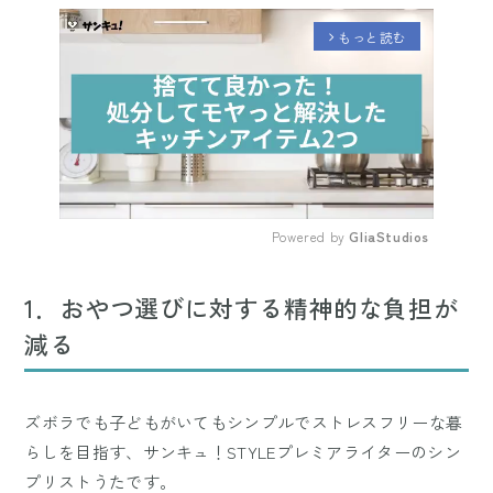
もっと読む
arrow_forward_ios
Powered by 
GliaStudios
Mute
1．おやつ選びに対する精神的な負担が
減る
ズボラでも子どもがいてもシンプルでストレスフリーな暮
らしを目指す、サンキュ！STYLEプレミアライターのシン
プリストうたです。