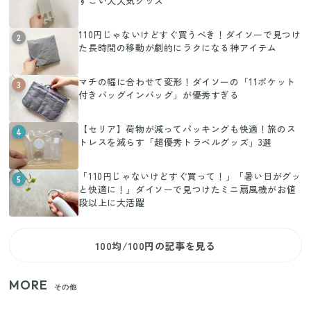
すごい大人気グッズ
110円じゃないけどすぐ買うべき！ダイソーで見つけ
2
た長時間の移動が劇的にラクになる神アイテム
マチの幅に合わせて変形！ダイソーの「11ポケット
3
付きバッグインバッグ」が優秀すぎる
【セリア】荷物が減ってパッキングも快適！旅のス
4
トレスを減らす「超優秀トラベルグッズ」3選
「110円じゃないけどすぐ買って！」「暑い日がグッ
5
と快適に！」ダイソーで見つけたミニ扇風機がお値
段以上に大活躍
100均/100円の記事を見る
MORE
その他