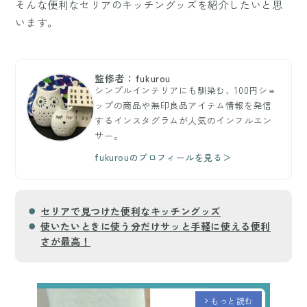
そんな便利なセリアのキッチングッズを紹介したいと思
います。
監修者：fukurou
シンプルインテリアにも馴染む、100円ショ
ップの商品や無印良品アイテム情報を発信
するインスタグラムが人気のインフルエン
サー。
fukurouのプロフィールを見る＞
セリアで見つけた便利なキッチングッズ
使いたいときに使う分だけサッと手軽に使える便利
さが最高！
もっと読む
arrow_forward_ios