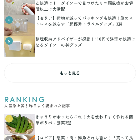
と快適に！」ダイソーで見つけたミニ扇風機がお値
段以上に大活躍
【セリア】荷物が減ってパッキングも快適！旅のス
4
トレスを減らす「超優秀トラベルグッズ」3選
整理収納アドバイザーが感動！110円で浴室が快適に
5
なるダイソーの神グッズ
もっと見る
RANKING
人気急上昇！昨日よく読まれた記事
きゅうりが余ったらこれ！火を使わずすぐ作れる簡
1
単ポリポリ副菜3選
【ロピア】惣菜・肉・鮮魚どれも旨い！「買って良
2