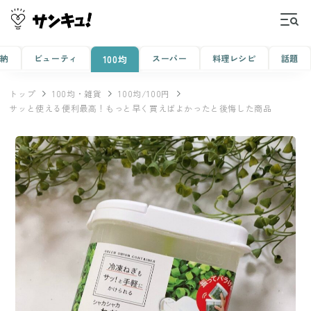
収納
ビューティ
スーパー
料理レシピ
話題
100均
トップ
100均・雑貨
100均/100円
サッと使える便利最高！もっと早く買えばよかったと後悔した商品