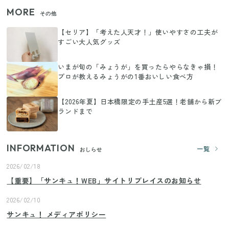
MORE
その他
【セリア】「考えた人天才！」使いやすさの工夫が
すごい大人気グッズ
いまが旬の「みょうが」を買ったらやらなきゃ損！
プロが教えるみょうがの1番おいしい食べ方
【2026年夏】日本橋限定の手土産5選！老舗から新ブ
ランドまで
INFORMATION
一覧
おしらせ
2026/02/18
【重要】「サンキュ！WEB」サイトリプレイスのお知らせ
2026/02/10
サンキュ！ メディアポリシー