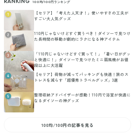
RANKING
100均/100円ランキング
【セリア】「考えた人天才！」使いやすさの工夫が
1
すごい大人気グッズ
110円じゃないけどすぐ買うべき！ダイソーで見つけ
2
た長時間の移動が劇的にラクになる神アイテム
「110円じゃないけどすぐ買って！」「暑い日がグッ
3
と快適に！」ダイソーで見つけたミニ扇風機がお値
段以上に大活躍
【セリア】荷物が減ってパッキングも快適！旅のス
4
トレスを減らす「超優秀トラベルグッズ」3選
整理収納アドバイザーが感動！110円で浴室が快適に
5
なるダイソーの神グッズ
100均/100円の記事を見る