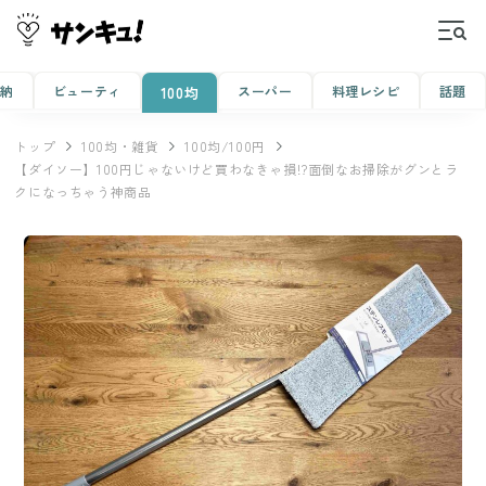
収納
ビューティ
スーパー
料理レシピ
話題
100均
トップ
100均・雑貨
100均/100円
【ダイソー】100円じゃないけど買わなきゃ損!?面倒なお掃除がグンとラ
クになっちゃう神商品