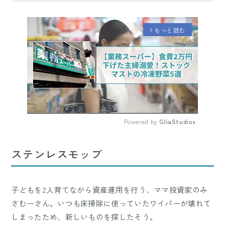
もっと読む
arrow_forward_ios
Powered by 
GliaStudios
Mute
ステンレスモップ
子どもを2人育てながら資産運用を行う、ママ投資家のみ
さむーさん。いつも床掃除に使っていたワイパーが壊れて
しまったため、新しいものを探したそう。