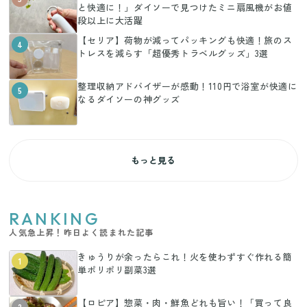
と快適に！」ダイソーで見つけたミニ扇風機がお値
段以上に大活躍
【セリア】荷物が減ってパッキングも快適！旅のス
4
トレスを減らす「超優秀トラベルグッズ」3選
整理収納アドバイザーが感動！110円で浴室が快適に
5
なるダイソーの神グッズ
もっと見る
RANKING
人気急上昇！昨日よく読まれた記事
きゅうりが余ったらこれ！火を使わずすぐ作れる簡
1
単ポリポリ副菜3選
【ロピア】惣菜・肉・鮮魚どれも旨い！「買って良
2