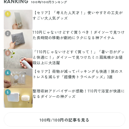
RANKING
100均/100円ランキング
【セリア】「考えた人天才！」使いやすさの工夫が
1
すごい大人気グッズ
110円じゃないけどすぐ買うべき！ダイソーで見つけ
2
た長時間の移動が劇的にラクになる神アイテム
「110円じゃないけどすぐ買って！」「暑い日がグッ
3
と快適に！」ダイソーで見つけたミニ扇風機がお値
段以上に大活躍
【セリア】荷物が減ってパッキングも快適！旅のス
4
トレスを減らす「超優秀トラベルグッズ」3選
整理収納アドバイザーが感動！110円で浴室が快適に
5
なるダイソーの神グッズ
100均/100円の記事を見る