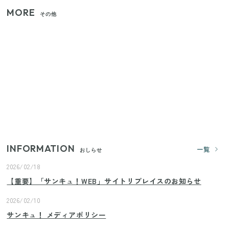
MORE
その他
【セリア】「考えた人天才！」使いやすさの工夫が
すごい大人気グッズ
いまが旬の「みょうが」を買ったらやらなきゃ損！
プロが教えるみょうがの1番おいしい食べ方
【2026年夏】日本橋限定の手土産5選！老舗から新ブ
ランドまで
INFORMATION
一覧
おしらせ
2026/02/18
【重要】「サンキュ！WEB」サイトリプレイスのお知らせ
2026/02/10
サンキュ！ メディアポリシー