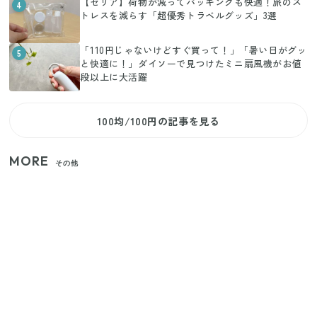
【セリア】荷物が減ってパッキングも快適！旅のス
4
トレスを減らす「超優秀トラベルグッズ」3選
「110円じゃないけどすぐ買って！」「暑い日がグッ
5
と快適に！」ダイソーで見つけたミニ扇風機がお値
段以上に大活躍
100均/100円の記事を見る
MORE
その他
【セリア】「考えた人天才！」使いやすさの工夫が
すごい大人気グッズ
【2026年夏】日本橋限定の手土産5選！老舗から新ブ
ランドまで
いまが旬の「みょうが」を買ったらやらなきゃ損！
プロが教えるみょうがの1番おいしい食べ方