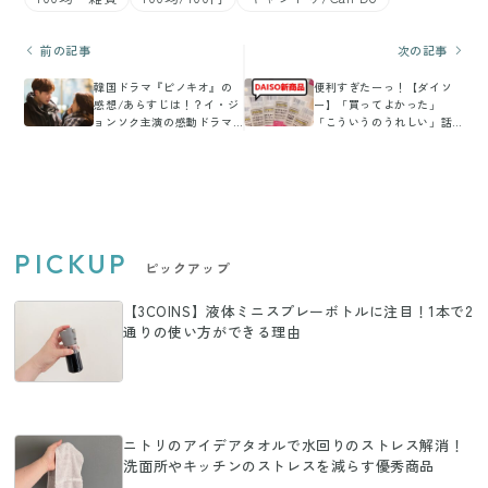
前の記事
次の記事
韓国ドラマ『ピノキオ』の
便利すぎたーっ！【ダイソ
感想/あらすじは！？イ・ジ
ー】「買ってよかった」
ョンソク主演の感動ドラマ
「こういうのうれしい」話
を徹底解説！
題のアイテム2選
PICKUP
ピックアップ
【3COINS】液体ミニスプレーボトルに注目！1本で2
通りの使い方ができる理由
ニトリのアイデアタオルで水回りのストレス解消！
洗面所やキッチンのストレスを減らす優秀商品