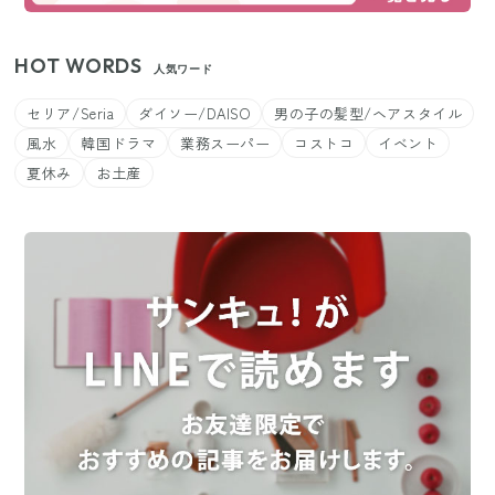
HOT WORDS
人気ワード
セリア/Seria
ダイソー/DAISO
男の子の髪型/ヘアスタイル
風水
韓国ドラマ
業務スーパー
コストコ
イベント
夏休み
お土産