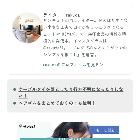
ライター：rakuda
サンキュ！STYLEライター。がんばりすぎな
い小さな工夫で日々がちょっとラクになる
ヒントや100均グッズ・無印良品の情報を積
極的に発信中。インスタグラムは
@rakuda37。 ブログ『めんどくさがりやの
シンプルな暮らし』を運営。
rakudaのプロフィールを見る＞
ケーブルタイを落としたり行方不明になったりしな
い！
ヘアゴムをまとめておくのにも便利！
もっと読む
arrow_forward_ios