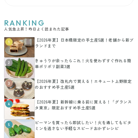
RANKING
人気急上昇！昨日よく読まれた記事
【2026年夏】日本橋限定の手土産5選！老舗から新ブ
1
ランドまで
きゅうりが余ったらこれ！火を使わずすぐ作れる簡
2
単ポリポリ副菜3選
【2026年夏】改札内で買える！エキュート上野限定
3
のおすすめ手土産5選
【2026年夏】新幹線に乗る前に買える！「グランス
4
タ東京」限定おすすめ手土産5選
ピーマンを買ったら即試したい！火を通してもビタ
5
ミンを逃さない手軽なスピードおかずレシピ