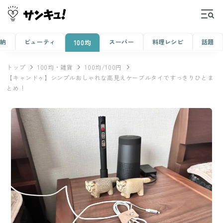
収納
ビューティ
スーパー
料理レシピ
話題
100均
トップ
100均・雑貨
100均/100円
【キャンドゥ】シンプルおしゃれな高見えケーブルタイですっきりひとま
とめ！