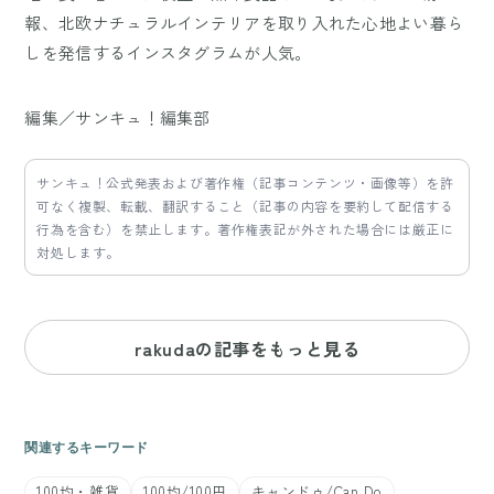
報、北欧ナチュラルインテリアを取り入れた心地よい暮ら
しを発信するインスタグラムが人気。
編集／サンキュ！編集部
サンキュ！公式発表および著作権（記事コンテンツ・画像等）を許
可なく複製、転載、翻訳すること（記事の内容を要約して配信する
行為を含む）を禁止します。著作権表記が外された場合には厳正に
対処します。
rakudaの記事をもっと見る
関連するキーワード
100均・雑貨
100均/100円
キャンドゥ/Can Do