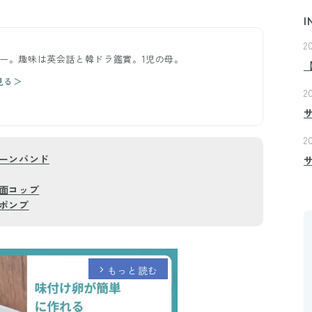
I
2
ター。趣味は英会話と韓ドラ鑑賞。1児の母。
見る＞
2
2
ーンバンド
面コップ
ポンプ
もっと読む
arrow_forward_ios