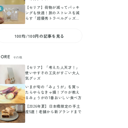
【セリア】荷物が減ってパッキ
5
ングも快適！旅のストレスを減
らす「超優秀トラベルグッズ」3
選
100均/100円の記事を見る
ORE
その他
【セリア】「考えた人天才！」
使いやすさの工夫がすごい大人
気グッズ
いまが旬の「みょうが」を買っ
たらやらなきゃ損！プロが教え
るみょうがの1番おいしい食べ方
【2026年夏】日本橋限定の手土
産5選！老舗から新ブランドまで