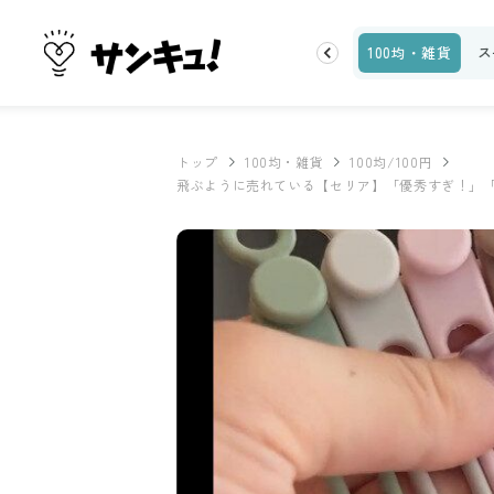
お金
家事テク
収納・片付け
ビューティ
100均・雑貨
ス
トップ
100均・雑貨
100均/100円
飛ぶように売れている【セリア】「優秀すぎ！」「