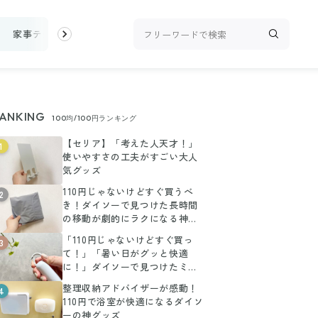
家事テク
収納・片付け
ビューティ
100均・雑貨
スーパー
ANKING
100均/100円ランキング
【セリア】「考えた人天才！」
1
使いやすさの工夫がすごい大人
気グッズ
110円じゃないけどすぐ買うべ
2
き！ダイソーで見つけた長時間
の移動が劇的にラクになる神ア
イテム
「110円じゃないけどすぐ買っ
3
て！」「暑い日がグッと快適
に！」ダイソーで見つけたミニ
扇風機がお値段以上に大活躍
整理収納アドバイザーが感動！
4
110円で浴室が快適になるダイソ
ーの神グッズ