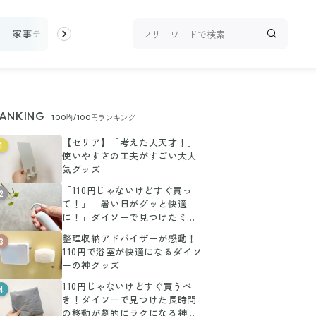
家事テク
収納・片付け
ビューティ
100均・雑貨
スーパー
ANKING
100均/100円ランキング
【セリア】「考えた人天才！」
1
使いやすさの工夫がすごい大人
気グッズ
「110円じゃないけどすぐ買っ
2
て！」「暑い日がグッと快適
に！」ダイソーで見つけたミニ
扇風機がお値段以上に大活躍
整理収納アドバイザーが感動！
3
110円で浴室が快適になるダイソ
ーの神グッズ
110円じゃないけどすぐ買うべ
4
き！ダイソーで見つけた長時間
の移動が劇的にラクになる神ア