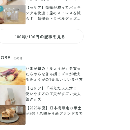
イテム
【セリア】荷物が減ってパッキ
5
ングも快適！旅のストレスを減
らす「超優秀トラベルグッズ」3
選
100均/100円の記事を見る
ORE
その他
いまが旬の「みょうが」を買っ
たらやらなきゃ損！プロが教え
るみょうがの1番おいしい食べ方
【セリア】「考えた人天才！」
使いやすさの工夫がすごい大人
気グッズ
【2026年夏】日本橋限定の手土
産5選！老舗から新ブランドまで