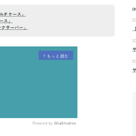
I
ルチケース」
2
ース」
ンクサーバー」
2
もっと読む
arrow_forward_ios
2
Powered by 
GliaStudios