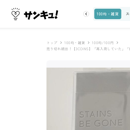
お金
家事テク
収納・片付け
ビューティ
100均・雑貨
ス
トップ
100均・雑貨
100均/100円
売り切れ続出！【3COINS】「再入荷していた」