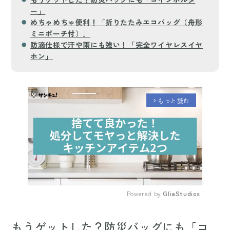
ー」
めちゃめちゃ便利！「折りたたみエコバッグ（舟形
ミニポーチ付）」
防滴仕様で汗や雨にも強い！「完全ワイヤレスイヤ
ホン」
もっと読む
arrow_forward_ios
Powered by 
GliaStudios
Mute
もうゲットした？防災バッグにも「コ