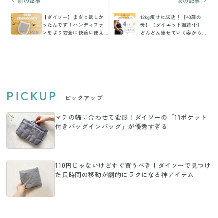
前の記事
次の記事
【ダイソー】まさに欲しか
12kg痩せに成功！【40歳の
ったんです！ハンディファ
母】【ダイエット継続中】
ンをより安全に快適に使え
どんどん痩せていく姿から
る便利グッズ
目が離せない！
PICKUP
ピックアップ
マチの幅に合わせて変形！ダイソーの「11ポケット
付きバッグインバッグ」が優秀すぎる
110円じゃないけどすぐ買うべき！ダイソーで見つけ
た長時間の移動が劇的にラクになる神アイテム