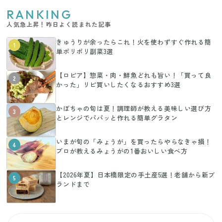
RANKING
人気急上昇！昨日よく読まれた記事
きゅうりが余ったらこれ！火を使わずすぐ作れる簡
1
単ポリポリ副菜3選
【ロピア】惣菜・肉・鮮魚どれも旨い！「買って良
2
かった」リピ買いしたくなるおすすめ3選
かぼちゃの旬は夏！調理師が教える美味しい選び方
3
とレンジでパパッと作れる簡単グラタン
いまが旬の「みょうが」を買ったらやらなきゃ損！
4
プロが教えるみょうがの1番おいしい食べ方
【2026年夏】日本橋限定の手土産5選！老舗から新ブ
5
ランドまで