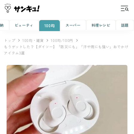
収納
ビューティ
スーパー
料理レシピ
話題
100均
トップ
100均・雑貨
100均/100円
もうゲットした？【ダイソー】「防災にも」「汗や雨にも強い」おでかけ
アイテム3選