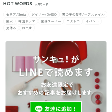
HOT WORDS
人気ワード
セリア/Seria
ダイソー/DAISO
男の子の髪型/ヘアスタイル
風水
韓国ドラマ
業務スーパー
コストコ
イベント
夏休み
お土産