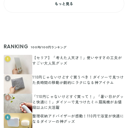
もっと見る
RANKING
100均/100円ランキング
【セリア】「考えた人天才！」使いやすさの工夫が
1
すごい大人気グッズ
110円じゃないけどすぐ買うべき！ダイソーで見つけ
2
た長時間の移動が劇的にラクになる神アイテム
「110円じゃないけどすぐ買って！」「暑い日がグッ
3
と快適に！」ダイソーで見つけたミニ扇風機がお値
段以上に大活躍
整理収納アドバイザーが感動！110円で浴室が快適に
4
なるダイソーの神グッズ