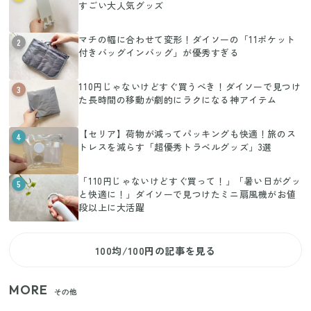
すごい大人気グッズ
マチの幅に合わせて変形！ダイソーの「11ポケット
2
付きバッグインバッグ」が優秀すぎる
110円じゃないけどすぐ買うべき！ダイソーで見つけ
3
た長時間の移動が劇的にラクになる神アイテム
【セリア】荷物が減ってパッキングも快適！旅のス
4
トレスを減らす「超優秀トラベルグッズ」3選
「110円じゃないけどすぐ買って！」「暑い日がグッ
5
と快適に！」ダイソーで見つけたミニ扇風機がお値
段以上に大活躍
100均/100円の記事を見る
MORE
その他