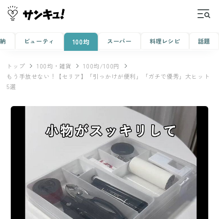
収納
ビューティ
スーパー
料理レシピ
話題
100均
トップ
100均・雑貨
100均/100円
もう手放せない！【セリア】「引っかけが便利」「ガチで優秀」大ヒット
5選