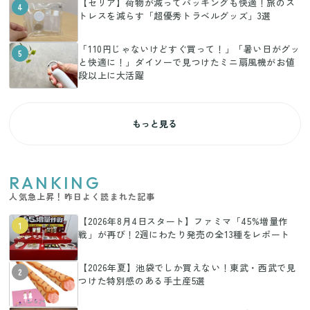
【セリア】荷物が減ってパッキングも快適！旅のス
4
トレスを減らす「超優秀トラベルグッズ」3選
「110円じゃないけどすぐ買って！」「暑い日がグッ
5
と快適に！」ダイソーで見つけたミニ扇風機がお値
段以上に大活躍
もっと見る
RANKING
人気急上昇！昨日よく読まれた記事
【2026年8月4日スタート】ファミマ「45%増量作
1
戦」が再び！2週にわたり発売の全13種をレポート
【2026年夏】池袋でしか買えない！東武・西武で見
2
つけた特別感のある手土産5選