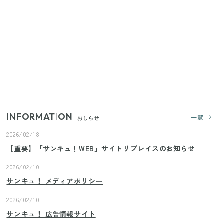
家族4人で100ギガ3,200円！ 今なら最大6ヵ月割引
（11/4まで）
【2026年夏】日本橋限定の手土産5選！老舗から新ブ
ランドまで
【セリア】「考えた人天才！」使いやすさの工夫が
すごい大人気グッズ
INFORMATION
一覧
おしらせ
2026/02/18
【重要】「サンキュ！WEB」サイトリプレイスのお知らせ
2026/02/10
サンキュ！ メディアポリシー
2026/02/10
サンキュ！ 広告情報サイト