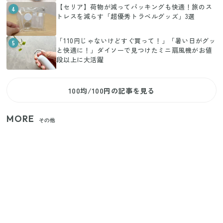
【セリア】荷物が減ってパッキングも快適！旅のス
4
トレスを減らす「超優秀トラベルグッズ」3選
「110円じゃないけどすぐ買って！」「暑い日がグッ
5
と快適に！」ダイソーで見つけたミニ扇風機がお値
段以上に大活躍
100均/100円の記事を見る
MORE
その他
【セリア】「考えた人天才！」使いやすさの工夫が
すごい大人気グッズ
【2026年夏】日本橋限定の手土産5選！老舗から新ブ
ランドまで
いまが旬の「みょうが」を買ったらやらなきゃ損！
プロが教えるみょうがの1番おいしい食べ方