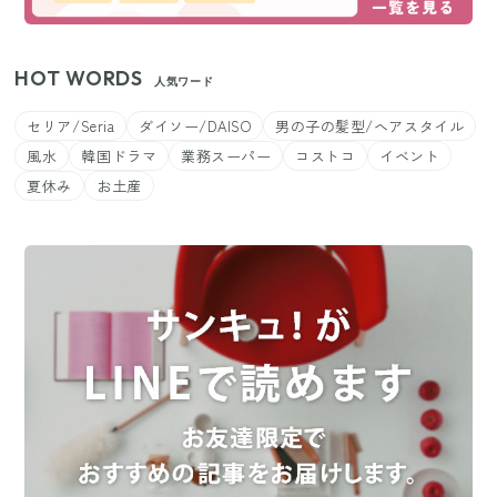
HOT WORDS
人気ワード
セリア/Seria
ダイソー/DAISO
男の子の髪型/ヘアスタイル
風水
韓国ドラマ
業務スーパー
コストコ
イベント
夏休み
お土産