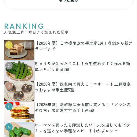
RANKING
人気急上昇！昨日よく読まれた記事
【2026年夏】日本橋限定の手土産5選！老舗から新ブ
1
ランドまで
きゅうりが余ったらこれ！火を使わずすぐ作れる簡
2
単ポリポリ副菜3選
【2026年夏】改札内で買える！エキュート上野限定
3
のおすすめ手土産5選
【2026年夏】新幹線に乗る前に買える！「グランス
4
タ東京」限定おすすめ手土産5選
ピーマンを買ったら即試したい！火を通してもビタ
5
ミンを逃さない手軽なスピードおかずレシピ