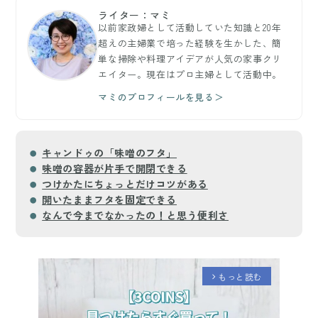
ライター：マミ
以前家政婦として活動していた知識と20年
超えの主婦業で培った経験を生かした、簡
単な掃除や料理アイデアが人気の家事クリ
エイター。現在はプロ主婦として活動中。
マミのプロフィールを見る＞
キャンドゥの「味噌のフタ」
味噌の容器が片手で開閉できる
つけかたにちょっとだけコツがある
開いたままフタを固定できる
なんで今までなかったの！と思う便利さ
もっと読む
arrow_forward_ios