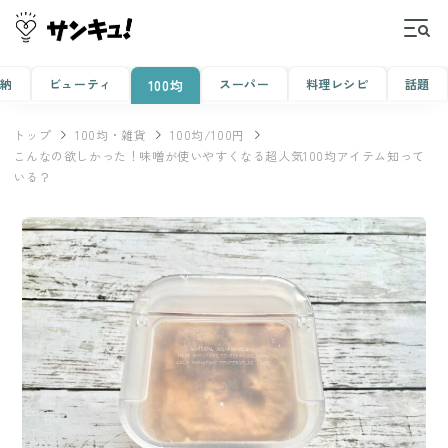
収納
ビューティ
スーパー
料理レシピ
話題
100均
トップ
100均・雑貨
100均/100円
こんなの欲しかった！味噌が使いやすくなる超人気100均アイテム知って
いる？