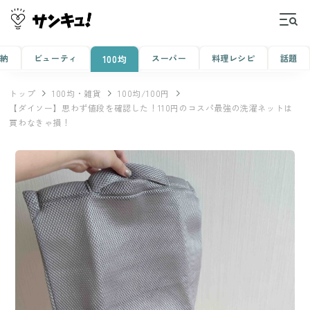
収納
ビューティ
スーパー
料理レシピ
話題
100均
トップ
100均・雑貨
100均/100円
【ダイソー】思わず値段を確認した！110円のコスパ最強の洗濯ネットは
買わなきゃ損！