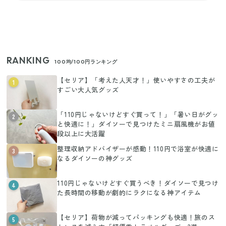
RANKING
100均/100円ランキング
【セリア】「考えた人天才！」使いやすさの工夫が
1
すごい大人気グッズ
「110円じゃないけどすぐ買って！」「暑い日がグッ
2
と快適に！」ダイソーで見つけたミニ扇風機がお値
段以上に大活躍
整理収納アドバイザーが感動！110円で浴室が快適に
3
なるダイソーの神グッズ
110円じゃないけどすぐ買うべき！ダイソーで見つけ
4
た長時間の移動が劇的にラクになる神アイテム
【セリア】荷物が減ってパッキングも快適！旅のス
5