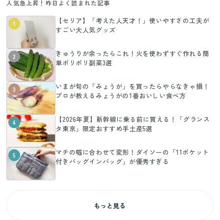
人気急上昇！昨日よく読まれた記事
【セリア】「考えた人天才！」使いやすさの工夫が
1
すごい大人気グッズ
きゅうりが余ったらこれ！火を使わずすぐ作れる簡
2
単ポリポリ副菜3選
いまが旬の「みょうが」を買ったらやらなきゃ損！
3
プロが教えるみょうがの1番おいしい食べ方
【2026年夏】新幹線に乗る前に買える！「グランス
4
タ東京」限定おすすめ手土産5選
マチの幅に合わせて変形！ダイソーの「11ポケット
5
付きバッグインバッグ」が優秀すぎる
もっと見る