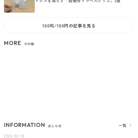
トレスを減らす「超優秀トラベルグッズ」3選
100均/100円の記事を見る
MORE
その他
いまが旬の「みょうが」を買ったらやらなきゃ損！
プロが教えるみょうがの1番おいしい食べ方
【セリア】「考えた人天才！」使いやすさの工夫が
すごい大人気グッズ
【2026年夏】日本橋限定の手土産5選！老舗から新ブ
ランドまで
INFORMATION
一覧
おしらせ
2026/02/18