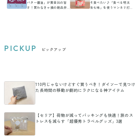
バター醤油」が黄金比の旨
そ食べたい♪「食べる明太
さ！買わなきゃ損の絶品弁
生七味」を使うマンネリ打
当の魅力とは
破！主食レシピ3選
PICKUP
ピックアップ
110円じゃないけどすぐ買うべき！ダイソーで見つけ
た長時間の移動が劇的にラクになる神アイテム
【セリア】荷物が減ってパッキングも快適！旅のス
トレスを減らす「超優秀トラベルグッズ」3選