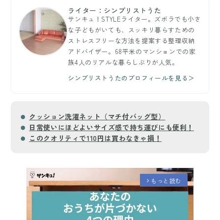
ライター：シンプリストうた
サンキュ！STYLEライター。ズボラでも小さ
な子どもがいても、スッキリ暮らすための
ストレスフリーな方法を提案する整理収納
アドバイザー。68平米のマンションでの家
族4人のリアルな暮らしぶりが人気。
シンプリストうたのプロフィールを見る＞
クッション洗濯ネット（マチ付バッグ型）
日常使いにほどよいサイズ感で持ち運びにも便利！
このクオリティで110円は買わなきゃ損！
もっと読む
arrow_forward_ios