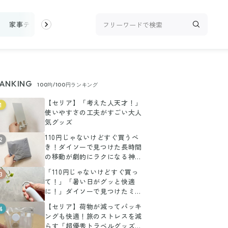
家事テク
収納・片付け
ビューティ
100均・雑貨
スーパー
ANKING
100均/100円ランキング
【セリア】「考えた人天才！」
1
使いやすさの工夫がすごい大人
気グッズ
110円じゃないけどすぐ買うべ
2
き！ダイソーで見つけた長時間
の移動が劇的にラクになる神ア
イテム
「110円じゃないけどすぐ買っ
3
て！」「暑い日がグッと快適
に！」ダイソーで見つけたミニ
扇風機がお値段以上に大活躍
【セリア】荷物が減ってパッキ
4
ングも快適！旅のストレスを減
らす「超優秀トラベルグッズ」3