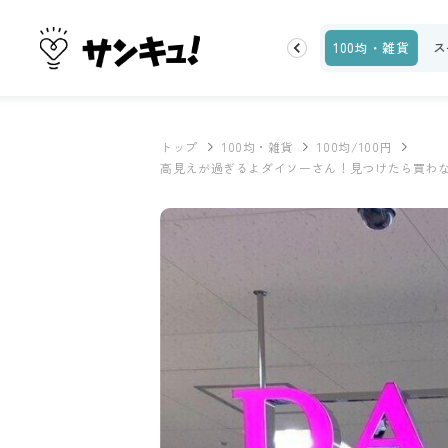
お金
家事テク
収納・片付け
ビューティ
100均・雑貨
ス
トップ
100均・雑貨
100均/100円
高見えが過ぎるよダイソーさん！見つけたら買わ