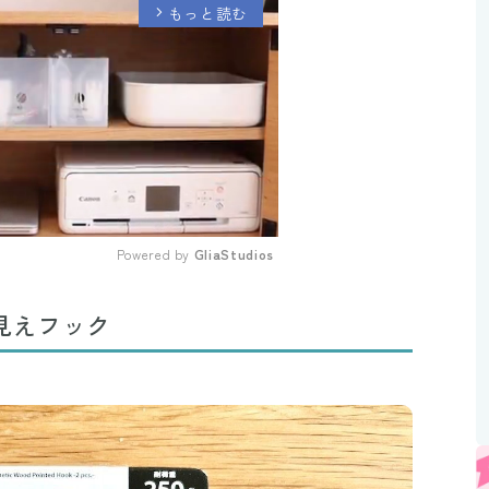
もっと読む
arrow_forward_ios
Powered by 
GliaStudios
Mute
高見えフック