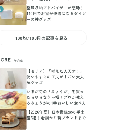
選
整理収納アドバイザーが感動！
5
110円で浴室が快適になるダイソ
ーの神グッズ
100均/100円の記事を見る
ORE
その他
【セリア】「考えた人天才！」
使いやすさの工夫がすごい大人
気グッズ
いまが旬の「みょうが」を買っ
たらやらなきゃ損！プロが教え
るみょうがの1番おいしい食べ方
【2026年夏】日本橋限定の手土
産5選！老舗から新ブランドまで