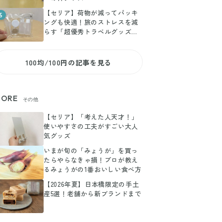
【セリア】荷物が減ってパッキ
5
ングも快適！旅のストレスを減
らす「超優秀トラベルグッズ」3
選
100均/100円の記事を見る
ORE
その他
【セリア】「考えた人天才！」
使いやすさの工夫がすごい大人
気グッズ
いまが旬の「みょうが」を買っ
たらやらなきゃ損！プロが教え
るみょうがの1番おいしい食べ方
【2026年夏】日本橋限定の手土
産5選！老舗から新ブランドまで