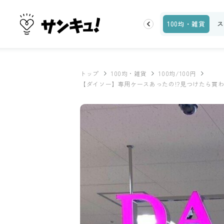
お金
家事テク
収納・片付け
ビューティ
100均・雑貨
ス
トップ
100均・雑貨
100均/100円
【ダイソー】専用ケースあったの!?見つけたら買