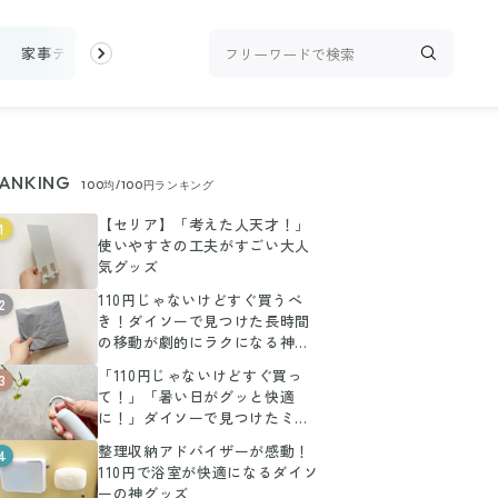
家事テク
収納・片付け
ビューティ
100均・雑貨
スーパ
ANKING
100均/100円ランキング
【セリア】「考えた人天才！」
1
使いやすさの工夫がすごい大人
気グッズ
110円じゃないけどすぐ買うべ
2
き！ダイソーで見つけた長時間
の移動が劇的にラクになる神ア
イテム
「110円じゃないけどすぐ買っ
3
て！」「暑い日がグッと快適
に！」ダイソーで見つけたミニ
扇風機がお値段以上に大活躍
整理収納アドバイザーが感動！
4
110円で浴室が快適になるダイソ
ーの神グッズ