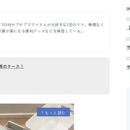
I
2
ー。100均やプチプラアイテムが大好きな2児のママ。無理なく
家事が楽になる便利グッズなどを発信している。
2
＞
2
用のケース！
もっと読む
arrow_forward_ios