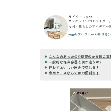
ライター：yon
サンキュ！STYLEライタ
片付く暮らしのアイデアや
yonのプロフィールを見る
こんなのあったの!?待望のかまぼこ専
一般的な保存容器と何が違うの?
迷わずおいしい厚みで切れる！
専用ケースならではの便利さ！