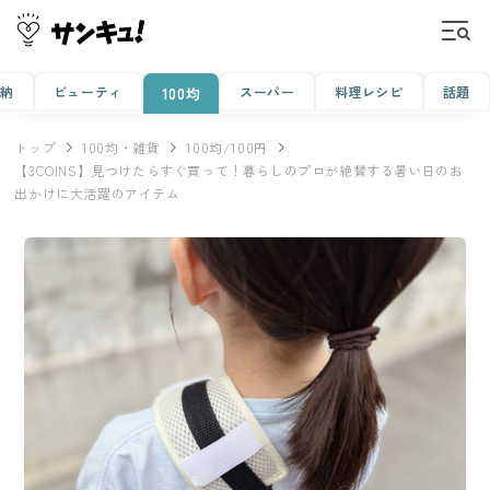
収納
ビューティ
スーパー
料理レシピ
話題
100均
トップ
100均・雑貨
100均/100円
【3COINS】見つけたらすぐ買って！暮らしのプロが絶賛する暑い日のお
出かけに大活躍のアイテム