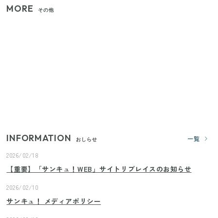
MORE
その他
【セリア】「考えた人天才！」使いやすさの工夫が
すごい大人気グッズ
いまが旬の「みょうが」を買ったらやらなきゃ損！
プロが教えるみょうがの1番おいしい食べ方
【2026年夏】日本橋限定の手土産5選！老舗から新ブ
ランドまで
INFORMATION
一覧
おしらせ
2026/02/18
【重要】「サンキュ！WEB」サイトリプレイスのお知らせ
2026/02/10
サンキュ！ メディアポリシー