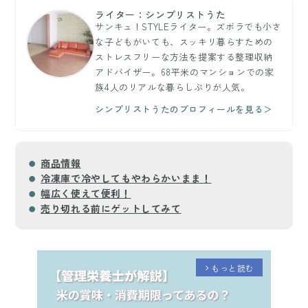
ライター：シンプリストうた
サンキュ！STYLEライター。ズボラでも小さ
な子どもがいても、スッキリ暮らすための
ストレスフリーな方法を提案する整理収納
アドバイザー。68平米のマンションでの家
族4人のリアルな暮らしぶりが人気。
シンプリストうたのプロフィールを見る＞
商品情報
冷凍庫で冷やしてもやわらかいまま！
幅広く使えて便利！
売り切れる前にゲットしてみて
もっと読む
arrow_forward_ios