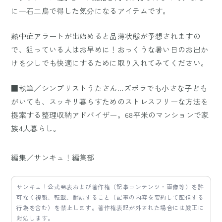
に一石二鳥で得した気分になるアイテムです。
熱中症アラートが出始めると品薄状態が予想されますの
で、狙っている人はお早めに！おっくうな暑い日のお出か
けを少しでも快適にするために取り入れてみてください。
■執筆／シンプリストうたさん…ズボラでも小さな子ども
がいても、スッキリ暮らすためのストレスフリーな方法を
提案する整理収納アドバイザー。68平米のマンションで家
族4人暮らし。
編集／サンキュ！編集部
サンキュ！公式発表および著作権（記事コンテンツ・画像等）を許
可なく複製、転載、翻訳すること（記事の内容を要約して配信する
行為を含む）を禁止します。著作権表記が外された場合には厳正に
対処します。