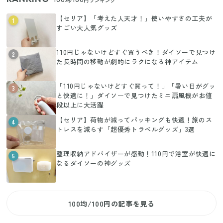
100均/100円ランキング
【セリア】「考えた人天才！」使いやすさの工夫が
1
すごい大人気グッズ
110円じゃないけどすぐ買うべき！ダイソーで見つけ
2
た長時間の移動が劇的にラクになる神アイテム
「110円じゃないけどすぐ買って！」「暑い日がグッ
3
と快適に！」ダイソーで見つけたミニ扇風機がお値
段以上に大活躍
【セリア】荷物が減ってパッキングも快適！旅のス
4
トレスを減らす「超優秀トラベルグッズ」3選
整理収納アドバイザーが感動！110円で浴室が快適に
5
なるダイソーの神グッズ
100均/100円の記事を見る