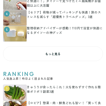
と快適に！」ダイソーで見つけたミニ扇風機がお値
段以上に大活躍
【セリア】荷物が減ってパッキングも快適！旅のス
4
トレスを減らす「超優秀トラベルグッズ」3選
整理収納アドバイザーが感動！110円で浴室が快適に
5
なるダイソーの神グッズ
もっと見る
RANKING
人気急上昇！昨日よく読まれた記事
きゅうりが余ったらこれ！火を使わずすぐ作れる簡
1
単ポリポリ副菜3選
【ロピア】惣菜・肉・鮮魚どれも旨い！「買って良
2