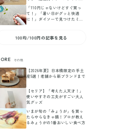
選
「110円じゃないけどすぐ買っ
5
て！」「暑い日がグッと快適
に！」ダイソーで見つけたミニ
扇風機がお値段以上に大活躍
100均/100円の記事を見る
ORE
その他
【2026年夏】日本橋限定の手土
産5選！老舗から新ブランドまで
【セリア】「考えた人天才！」
使いやすさの工夫がすごい大人
気グッズ
いまが旬の「みょうが」を買っ
たらやらなきゃ損！プロが教え
るみょうがの1番おいしい食べ方