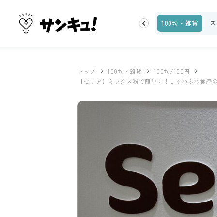
お金
家事テク
収納・片付け
ビューティ
100均・雑貨
ス
トップ
100均・雑貨
100均/100円
【セリア】ミックス粉で簡単に！しゅわふわ食感