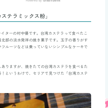
Powered by 
GliaStudios
Mute
カステラミックス粉」
Eライターの村中優です。台湾カステラって食べたこ
湾北部の淡水発祥の焼き菓子です。玉子の香りがす
やフルーツなどは乗っていないシンプルなケーキで
んありますが、焼きたての台湾カステラを食べるた
番！というわけで、セリアで見つけた「台湾カステ