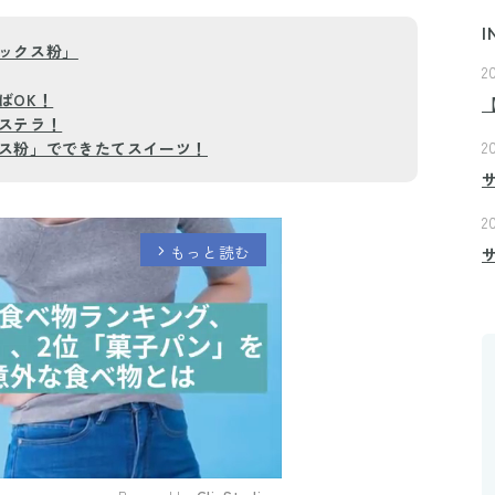
I
ックス粉」
2
ばOK！
ステラ！
2
ス粉」でできたてスイーツ！
2
もっと読む
arrow_forward_ios