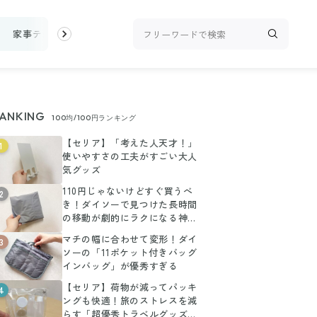
家事テク
収納・片付け
ビューティ
100均・雑貨
スーパー
ANKING
100均/100円ランキング
【セリア】「考えた人天才！」
1
使いやすさの工夫がすごい大人
気グッズ
110円じゃないけどすぐ買うべ
2
き！ダイソーで見つけた長時間
の移動が劇的にラクになる神ア
イテム
マチの幅に合わせて変形！ダイ
3
ソーの「11ポケット付きバッグ
インバッグ」が優秀すぎる
【セリア】荷物が減ってパッキ
4
ングも快適！旅のストレスを減
らす「超優秀トラベルグッズ」3