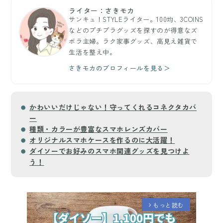
ライター：さきモカ
サンキュ！STYLEライター。100均、3COINS
などのプチプラグッズを探すのが得意なズ
ボラ主婦。ラク家事グッズ、高見え雑貨で
生活を整え中。
さきモカのプロフィールを見る＞
かわいいだけじゃない！守ってくれるコネクタカバ
ー
種類・カラーが豊富なスマホレンズカバー
オリジナルスマホケースを作るのに大活躍！
ダイソーでお好みのスマホ関連グッズを見つけよ
う！
もっと読む
arrow_forward_ios