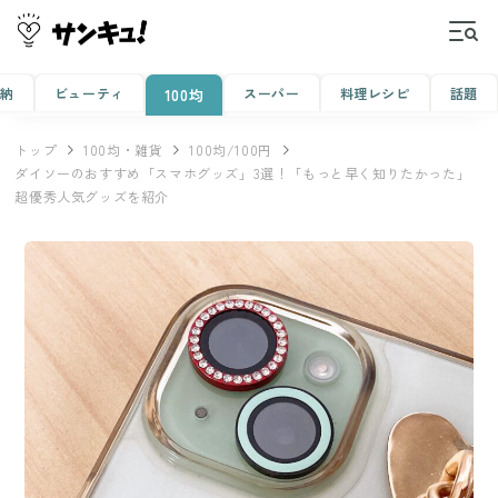
収納
ビューティ
スーパー
料理レシピ
話題
100均
トップ
100均・雑貨
100均/100円
ダイソーのおすすめ「スマホグッズ」3選！「もっと早く知りたかった」
超優秀人気グッズを紹介