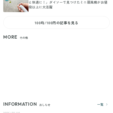
と快適に！」ダイソーで見つけたミニ扇風機がお値
段以上に大活躍
100均/100円の記事を見る
MORE
その他
家族4人で100ギガ3,200円！ 今なら最大6ヵ月割引
（11/4まで）
【2026年夏】日本橋限定の手土産5選！老舗から新ブ
ランドまで
きゅうりが余ったらこれ！火を使わずすぐ作れる簡
単ポリポリ副菜3選
INFORMATION
一覧
おしらせ
2026/02/18