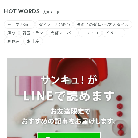
HOT WORDS
人気ワード
セリア/Seria
ダイソー/DAISO
男の子の髪型/ヘアスタイル
風水
韓国ドラマ
業務スーパー
コストコ
イベント
夏休み
お土産