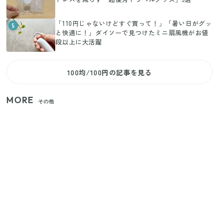
「110円じゃないけどすぐ買って！」「暑い日がグッ
5
と快適に！」ダイソーで見つけたミニ扇風機がお値
段以上に大活躍
100均/100円の記事を見る
MORE
その他
家族4人で100ギガ3,200円！ 今なら最大6ヵ月割引
（11/4まで）
【2026年夏】日本橋限定の手土産5選！老舗から新ブ
ランドまで
【セリア】「考えた人天才！」使いやすさの工夫が
すごい大人気グッズ