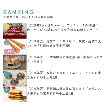
RANKING
人気急上昇！昨日よく読まれた記事
【2026年8月4日スタート】ファミマ「45%増量作
1
戦」が再び！2週にわたり発売の全13種をレポート
【2026年夏】池袋でしか買えない！東武・西武で見
2
つけた特別感のある手土産5選
【2026年夏】日本橋限定の手土産5選！老舗から新ブ
3
ランドまで
【2026年夏】改札内で買える！エキュート上野限定
4
のおすすめ手土産5選
【2026年夏】新幹線に乗る前に買える！「グランス
5
タ東京」限定おすすめ手土産5選