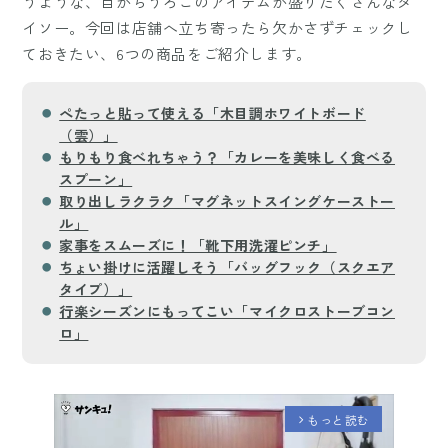
うような、目からうろこのアイテムが盛りだくさんなダ
イソー。今回は店舗へ立ち寄ったら欠かさずチェックし
ておきたい、6つの商品をご紹介します。
ぺたっと貼って使える「木目調ホワイトボード
（雲）」
もりもり食べれちゃう？「カレーを美味しく食べる
スプーン」
取り出しラクラク「マグネットスイングケーストー
ル」
家事をスムーズに！「靴下用洗濯ピンチ」
ちょい掛けに活躍しそう「バッグフック（スクエア
タイプ）」
行楽シーズンにもってこい「マイクロストーブコン
ロ」
もっと読む
arrow_forward_ios