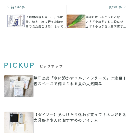
前の記事
次の記事
「動物の親も同じ…」出産
薬味だけじゃもったいな
後、娘と一緒に行った動物
い！「小ねぎ」を主役に格
園で見た景色は母にとって
上げ！小ねぎを大量消費す
は共感しかない！
る簡単レシピ3選
PICKUP
ピックアップ
無印良品「水に溶かすソルティシリーズ」に注目！
省スペースで備えられる夏の人気商品
【ダイソー】見つけたら迷わず買って！ネコ好き＆
文具好きさんにおすすめのアイテム