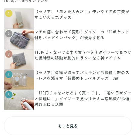
100均/100円ランキング
【セリア】「考えた人天才！」使いやすさの工夫が
1
すごい大人気グッズ
マチの幅に合わせて変形！ダイソーの「11ポケット
2
付きバッグインバッグ」が優秀すぎる
110円じゃないけどすぐ買うべき！ダイソーで見つけ
3
た長時間の移動が劇的にラクになる神アイテム
【セリア】荷物が減ってパッキングも快適！旅のス
4
トレスを減らす「超優秀トラベルグッズ」3選
「110円じゃないけどすぐ買って！」「暑い日がグッ
5
と快適に！」ダイソーで見つけたミニ扇風機がお値
段以上に大活躍
もっと見る