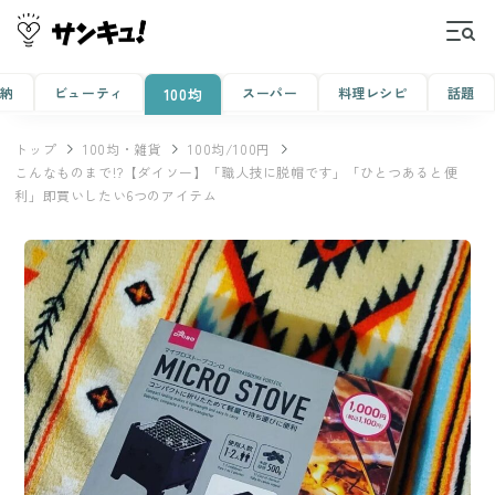
収納
ビューティ
スーパー
料理レシピ
話題
100均
トップ
100均・雑貨
100均/100円
こんなものまで!?【ダイソー】「職人技に脱帽です」「ひとつあると便
利」即買いしたい6つのアイテム