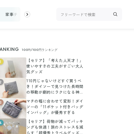
家事テク
収納・片付け
ビューティ
100均・雑貨
スーパー
ANKING
100均/100円ランキング
【セリア】「考えた人天才！」
1
使いやすさの工夫がすごい大人
気グッズ
110円じゃないけどすぐ買うべ
2
き！ダイソーで見つけた長時間
の移動が劇的にラクになる神ア
イテム
マチの幅に合わせて変形！ダイ
3
ソーの「11ポケット付きバッグ
インバッグ」が優秀すぎる
【セリア】荷物が減ってパッキ
4
ングも快適！旅のストレスを減
らす「超優秀トラベルグッズ」3