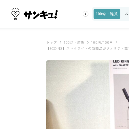
お金
家事テク
収納・片付け
ビューティ
100均・雑貨
ス
トップ
100均・雑貨
100均/100円
【3COINS】スマホライトの新商品がクオリティ