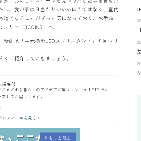
すが、おいしいスイーツを見つけたら記事を書きた
かし、我が家は日当たりがいいほうではなく、室内
I
ても暗くなることがずっと気になっており、お手頃
2
スリコ（3COINS）へ。
、新商品「手元撮影LEDスマホスタンド」を見つけ
2
そくご紹介していきましょう。
2
E編集部
さまざまな暮らしのアイデアが集うサンキュ！STYLEか
ップしてお届けします。
ら
のプロフィールを見る＞
もっと読む
arrow_forward_ios