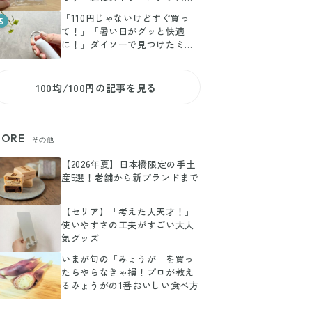
選
「110円じゃないけどすぐ買っ
5
て！」「暑い日がグッと快適
に！」ダイソーで見つけたミニ
扇風機がお値段以上に大活躍
100均/100円の記事を見る
ORE
その他
【2026年夏】日本橋限定の手土
産5選！老舗から新ブランドまで
【セリア】「考えた人天才！」
使いやすさの工夫がすごい大人
気グッズ
いまが旬の「みょうが」を買っ
たらやらなきゃ損！プロが教え
るみょうがの1番おいしい食べ方