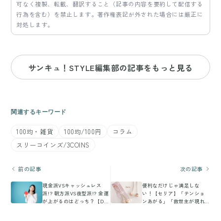
可なく複製、転載、翻訳すること（記事の内容を要約して配信する
行為を含む）を禁止します。著作権表記が外された場合には厳正に
対処します。
サンキュ！STYLE編集部の記事をもっと見る
関連するキーワード
100均・雑貨
100均/100円
コラム
スリーコインズ/3COINS
前の記事
次の記事
現金派VSキャッシュレス
便利なだけじゃ満足しな
派!? 朝方派VS夜型派!? 金運
い！【セリア】「テンショ
が上がるのはどっち？【Dr.
ンあがる」「救世主が現れ
コパの風水解説】
た！」おしゃかわ便利グッ
ズ3選