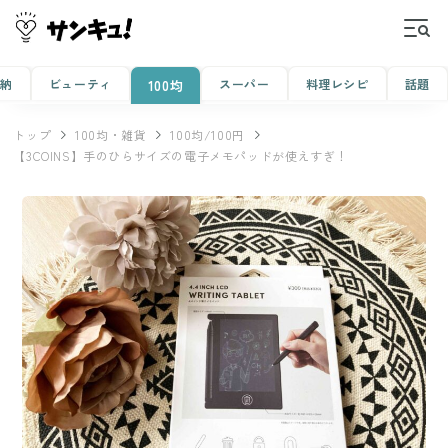
収納
ビューティ
スーパー
料理レシピ
話題
100均
トップ
100均・雑貨
100均/100円
【3COINS】手のひらサイズの電子メモパッドが使えすぎ！