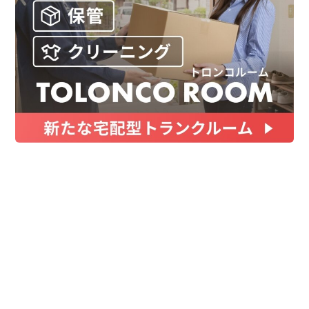
お金
家事テク