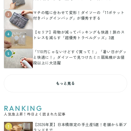
マチの幅に合わせて変形！ダイソーの「11ポケット
3
付きバッグインバッグ」が優秀すぎる
【セリア】荷物が減ってパッキングも快適！旅のス
4
トレスを減らす「超優秀トラベルグッズ」3選
「110円じゃないけどすぐ買って！」「暑い日がグッ
5
と快適に！」ダイソーで見つけたミニ扇風機がお値
段以上に大活躍
もっと見る
RANKING
人気急上昇！昨日よく読まれた記事
【2026年夏】日本橋限定の手土産5選！老舗から新ブ
1
ランドまで