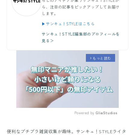
らしのアイデアが集うサンキュ！STYLEか
ら、注目の記事をピックアップしてお届け
します。
▶サンキュ！STYLEはこちら
サンキュ！STYLE編集部のプロフィールを
見る＞
もっと読む
arrow_forward_ios
Powered by 
GliaStudios
Mute
便利なプチプラ雑貨収集が趣味。サンキュ！STYLEライタ