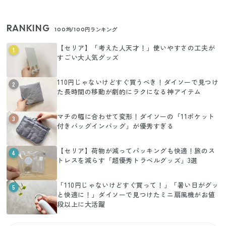
RANKING
100均/100円ランキング
【セリア】「考えた人天才！」使いやすさの工夫が
1
すごい大人気グッズ
110円じゃないけどすぐ買うべき！ダイソーで見つけ
2
た長時間の移動が劇的にラクになる神アイテム
マチの幅に合わせて変形！ダイソーの「11ポケット
3
付きバッグインバッグ」が優秀すぎる
【セリア】荷物が減ってパッキングも快適！旅のス
4
トレスを減らす「超優秀トラベルグッズ」3選
「110円じゃないけどすぐ買って！」「暑い日がグッ
5
と快適に！」ダイソーで見つけたミニ扇風機がお値
段以上に大活躍