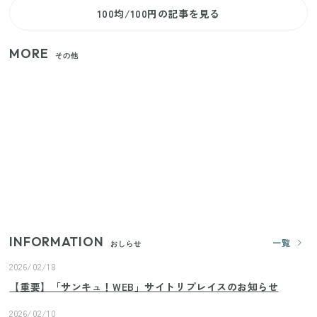
100均/100円の記事を見る
MORE
その他
【セリア】「考えた人天才！」使いやすさの工夫が
すごい大人気グッズ
【2026年夏】日本橋限定の手土産5選！老舗から新ブ
ランドまで
いまが旬の「みょうが」を買ったらやらなきゃ損！
プロが教えるみょうがの1番おいしい食べ方
INFORMATION
一覧
おしらせ
2026/02/18
【重要】「サンキュ！WEB」サイトリプレイスのお知らせ
2026/02/10