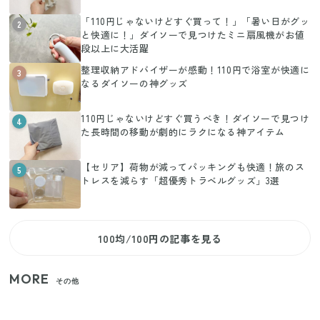
「110円じゃないけどすぐ買って！」「暑い日がグッ
2
と快適に！」ダイソーで見つけたミニ扇風機がお値
段以上に大活躍
整理収納アドバイザーが感動！110円で浴室が快適に
3
なるダイソーの神グッズ
110円じゃないけどすぐ買うべき！ダイソーで見つけ
4
た長時間の移動が劇的にラクになる神アイテム
【セリア】荷物が減ってパッキングも快適！旅のス
5
トレスを減らす「超優秀トラベルグッズ」3選
100均/100円の記事を見る
MORE
その他
いまが旬の「みょうが」を買ったらやらなきゃ損！