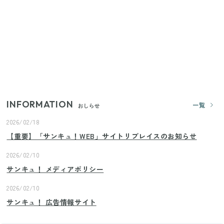
プロが教えるみょうがの1番おいしい食べ方
【セリア】「考えた人天才！」使いやすさの工夫が
すごい大人気グッズ
【2026年夏】日本橋限定の手土産5選！老舗から新ブ
ランドまで
INFORMATION
一覧
おしらせ
2026/02/18
【重要】「サンキュ！WEB」サイトリプレイスのお知らせ
2026/02/10
サンキュ！ メディアポリシー
2026/02/10
サンキュ！ 広告情報サイト