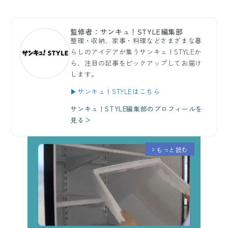
監修者：サンキュ！STYLE編集部
整理・収納、家事・料理などさまざまな暮
らしのアイデアが集うサンキュ！STYLEか
ら、注目の記事をピックアップしてお届け
します。
▶サンキュ！STYLEはこちら
サンキュ！STYLE編集部のプロフィールを
見る＞
もっと読む
arrow_forward_ios