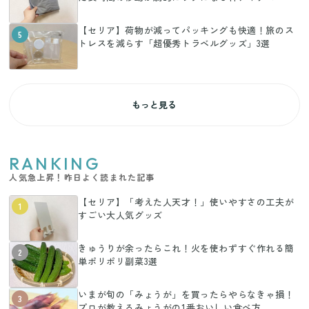
【セリア】荷物が減ってパッキングも快適！旅のス
5
トレスを減らす「超優秀トラベルグッズ」3選
もっと見る
RANKING
人気急上昇！昨日よく読まれた記事
【セリア】「考えた人天才！」使いやすさの工夫が
1
すごい大人気グッズ
きゅうりが余ったらこれ！火を使わずすぐ作れる簡
2
単ポリポリ副菜3選
いまが旬の「みょうが」を買ったらやらなきゃ損！
3
プロが教えるみょうがの1番おいしい食べ方