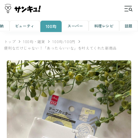
収納
ビューティ
スーパー
料理レシピ
話題
100均
トップ
100均・雑貨
100均/100円
便利なだけじゃない！「あったらいいな」を叶えてくれた新商品