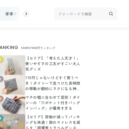
家事テク
収納・片付け
ビューティ
100均・雑貨
スーパ
ANKING
100均/100円ランキング
【セリア】「考えた人天才！」
1
使いやすさの工夫がすごい大人
気グッズ
110円じゃないけどすぐ買うべ
2
き！ダイソーで見つけた長時間
の移動が劇的にラクになる神ア
イテム
マチの幅に合わせて変形！ダイ
3
ソーの「11ポケット付きバッグ
インバッグ」が優秀すぎる
【セリア】荷物が減ってパッキ
4
ングも快適！旅のストレスを減
らす「超優秀トラベルグッズ」3