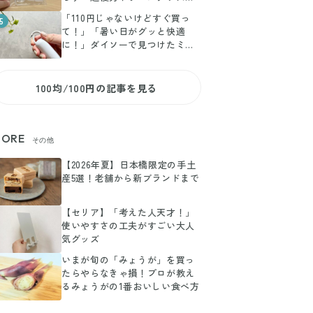
選
「110円じゃないけどすぐ買っ
5
て！」「暑い日がグッと快適
に！」ダイソーで見つけたミニ
扇風機がお値段以上に大活躍
100均/100円の記事を見る
ORE
その他
【2026年夏】日本橋限定の手土
産5選！老舗から新ブランドまで
【セリア】「考えた人天才！」
使いやすさの工夫がすごい大人
気グッズ
いまが旬の「みょうが」を買っ
たらやらなきゃ損！プロが教え
るみょうがの1番おいしい食べ方