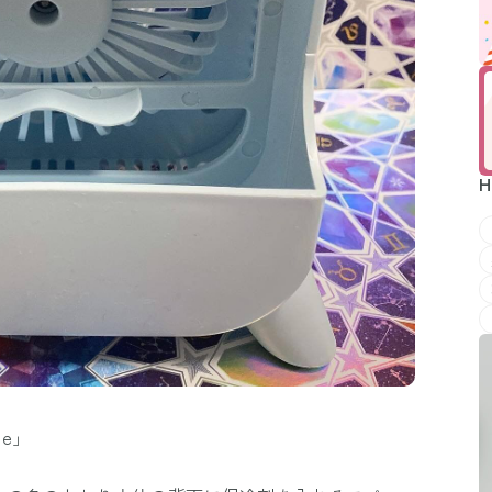
H
ne」