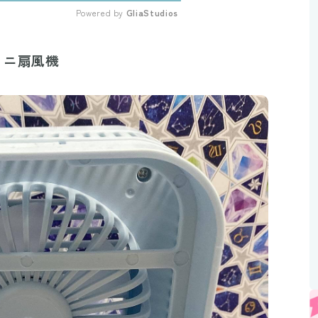
Powered by 
GliaStudios
Mute
ミニ扇風機