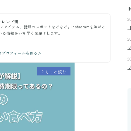
I
2
トレンド班
ンアイテム、話題のスポットなどなど。Instagramを始めと
ている情報をいち早くお届けします。
2
のプロフィールを見る＞
2
もっと読む
arrow_forward_ios