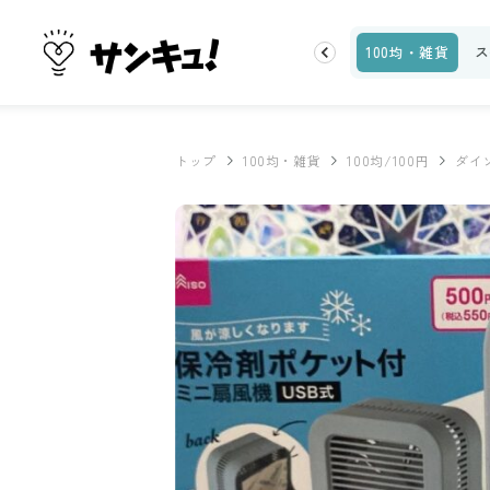
お金
家事テク
収納・片付け
ビューティ
100均・雑貨
ス
トップ
100均・雑貨
100均/100円
ダイ