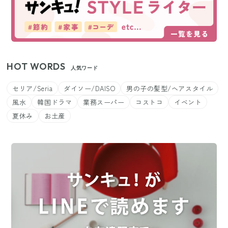
HOT WORDS
人気ワード
セリア/Seria
ダイソー/DAISO
男の子の髪型/ヘアスタイル
風水
韓国ドラマ
業務スーパー
コストコ
イベント
夏休み
お土産