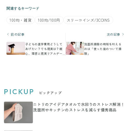
関連するキーワード
100均・雑貨
100均/100円
スリーコインズ/3COINS
前の記事
次の記事
子どもの進学費用どうして
洗面所掃除の時短を叶える
あげたい？でも現実は？親
のは「使った後のついで掃
心、理想と現実リアルデー
除」
タ大公開
PICKUP
ピックアップ
ニトリのアイデアタオルで水回りのストレス解消！
洗面所やキッチンのストレスを減らす優秀商品