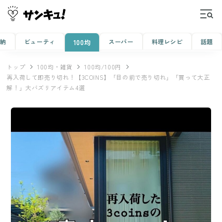
収納
ビューティ
スーパー
料理レシピ
話題
100均
トップ
100均・雑貨
100均/100円
再入荷して即売り切れ！【3COINS】「目の前で売り切れ」「買って大正
解！」大バズリアイテム4選