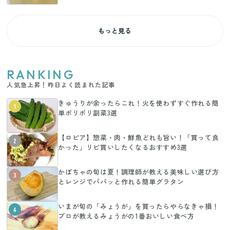
もっと見る
RANKING
人気急上昇！昨日よく読まれた記事
きゅうりが余ったらこれ！火を使わずすぐ作れる簡
1
単ポリポリ副菜3選
【ロピア】惣菜・肉・鮮魚どれも旨い！「買って良
2
かった」リピ買いしたくなるおすすめ3選
かぼちゃの旬は夏！調理師が教える美味しい選び方
3
とレンジでパパッと作れる簡単グラタン
いまが旬の「みょうが」を買ったらやらなきゃ損！
4
プロが教えるみょうがの1番おいしい食べ方