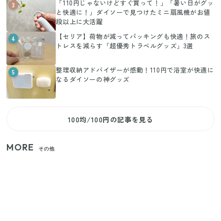
「110円じゃないけどすぐ買って！」「暑い日がグッ
3
と快適に！」ダイソーで見つけたミニ扇風機がお値
段以上に大活躍
【セリア】荷物が減ってパッキングも快適！旅のス
4
トレスを減らす「超優秀トラベルグッズ」3選
整理収納アドバイザーが感動！110円で浴室が快適に
5
なるダイソーの神グッズ
100均/100円の記事を見る
MORE
その他
【セリア】「考えた人天才！」使いやすさの工夫が
すごい大人気グッズ
いまが旬の「みょうが」を買ったらやらなきゃ損！
プロが教えるみょうがの1番おいしい食べ方