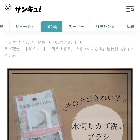
収納
ビューティ
スーパー
料理レシピ
話題
100均
トップ
100均・雑貨
100均/100円
リピ確定！【ダイソー】「簡単すぎる」「きれいになる」超便利お掃除ア
イテム