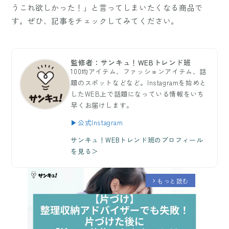
うこれ欲しかった！」と言ってしまいたくなる商品で
す。ぜひ、記事をチェックしてみてください。
監修者：サンキュ！WEBトレンド班
100均アイテム、ファッションアイテム、話
題のスポットなどなど。Instagramを始めと
したWEB上で話題になっている情報をいち
早くお届けします。
▶公式Instagram
サンキュ！WEBトレンド班のプロフィール
を見る＞
もっと読む
arrow_forward_ios