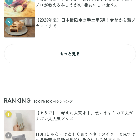
4
プロが教えるみょうがの1番おいしい食べ方
【2026年夏】日本橋限定の手土産5選！老舗から新ブ
5
ランドまで
もっと見る
RANKING
100均/100円ランキング
【セリア】「考えた人天才！」使いやすさの工夫が
1
すごい大人気グッズ
110円じゃないけどすぐ買うべき！ダイソーで見つけ
2
た長時間の移動が劇的にラクになる神アイテム