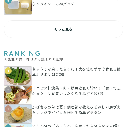
5
なるダイソーの神グッズ
もっと見る
RANKING
人気急上昇！昨日よく読まれた記事
きゅうりが余ったらこれ！火を使わずすぐ作れる簡
1
単ポリポリ副菜3選
【ロピア】惣菜・肉・鮮魚どれも旨い！「買って良
2
かった」リピ買いしたくなるおすすめ3選
かぼちゃの旬は夏！調理師が教える美味しい選び方
3
とレンジでパパッと作れる簡単グラタン
いまが旬の「みょうが」を買ったらやらなきゃ損！