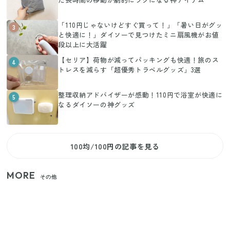
「110円じゃないけどすぐ買って！」「暑い日がグッ
3
と快適に！」ダイソーで見つけたミニ扇風機がお値
段以上に大活躍
【セリア】荷物が減ってパッキングも快適！旅のス
4
トレスを減らす「超優秀トラベルグッズ」3選
整理収納アドバイザーが感動！110円で浴室が快適に
5
なるダイソーの神グッズ
100均/100円の記事を見る
MORE
その他
【セリア】「考えた人天才！」使いやすさの工夫が
すごい大人気グッズ