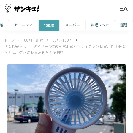
収納
ビューティ
スーパー
料理レシピ
話題
100均
トップ
100均・雑貨
100均/100円
「これ安っ…！」ダイソーの330円電池式ハンディファンは実用性十分な
うえに、使い終わったあとも便利!?