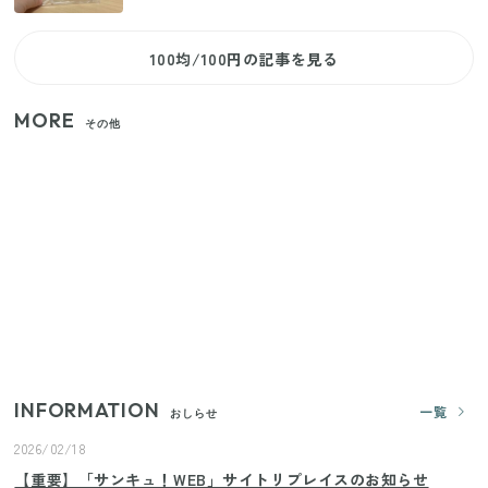
100均/100円の記事を見る
MORE
その他
いまが旬の「みょうが」を買ったらやらなきゃ損！
プロが教えるみょうがの1番おいしい食べ方
【セリア】「考えた人天才！」使いやすさの工夫が
すごい大人気グッズ
【2026年夏】日本橋限定の手土産5選！老舗から新ブ
ランドまで
INFORMATION
一覧
おしらせ
2026/02/18
【重要】「サンキュ！WEB」サイトリプレイスのお知らせ