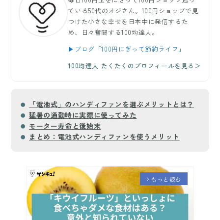
ている50代のオジさん。100円ショップで見
つけた小さな幸せを日本中に発信するた
め、日々奮闘する100均達人。
▶ブログ「100円にぎって節約ライフ」
100均達人 たくたくのプロフィールを見る＞
「電池式」のハンディファンを選ぶメリットとは？
猛暑の通勤時に実際に使ってみた
モーター寿命と後始末
まとめ：電池式ハンディファンを使うメリット
もっと読む
arrow_forward_ios