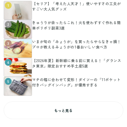
【セリア】「考えた人天才！」使いやすさの工夫が
1
すごい大人気グッズ
きゅうりが余ったらこれ！火を使わずすぐ作れる簡
2
単ポリポリ副菜3選
いまが旬の「みょうが」を買ったらやらなきゃ損！
3
プロが教えるみょうがの1番おいしい食べ方
【2026年夏】新幹線に乗る前に買える！「グランス
4
タ東京」限定おすすめ手土産5選
マチの幅に合わせて変形！ダイソーの「11ポケット
5
付きバッグインバッグ」が優秀すぎる
もっと見る