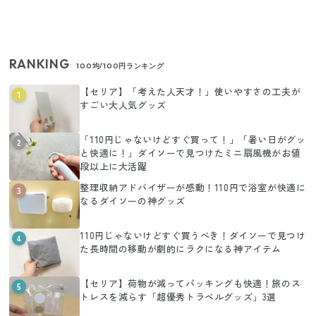
RANKING
100均/100円ランキング
【セリア】「考えた人天才！」使いやすさの工夫が
1
すごい大人気グッズ
「110円じゃないけどすぐ買って！」「暑い日がグッ
2
と快適に！」ダイソーで見つけたミニ扇風機がお値
段以上に大活躍
整理収納アドバイザーが感動！110円で浴室が快適に
3
なるダイソーの神グッズ
110円じゃないけどすぐ買うべき！ダイソーで見つけ
4
た長時間の移動が劇的にラクになる神アイテム
【セリア】荷物が減ってパッキングも快適！旅のス
5
トレスを減らす「超優秀トラベルグッズ」3選