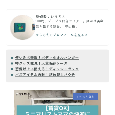
監修者：ひらちえ
100均、プチプラ好きライター。趣味は英会
話と韓ドラ鑑賞。1児の母。
ひらちえのプロフィールを見る＞
使いみち無限！ボディタオルハンガー
神グッズ発見！大葉保存ケース
想像以上に使える！ディッシュラック
バズアイテム再販！詰め替えパウチ
もっと読む
arrow_forward_ios