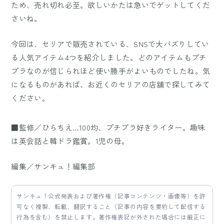
ため、売れ切れ必至。欲しいかたは急いでゲットしてくだ
さいね。
今回は、セリアで販売されている、SNSで大バズりしてい
る人気アイテム4つを紹介しました。どのアイテムもプチ
プラなのが信じられほど使い勝手がよいものでしたね。気
になるものがあれば、お近くのセリアの店舗で探してみて
ください。
■監修／ひらちえ…100均、プチプラ好きライター。趣味
は英会話と韓ドラ鑑賞。1児の母。
編集／サンキュ！編集部
サンキュ！公式発表および著作権（記事コンテンツ・画像等）を許
可なく複製、転載、翻訳すること（記事の内容を要約して配信する
行為を含む）を禁止します。著作権表記が外された場合には厳正に