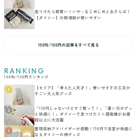
見つけたら即買い！いや～なじめじめとおさらば！
【ダイソー】の除湿剤が使いやすい
100均/100円の記事をすべて見る
RANKING
100均/100円ランキング
【セリア】「考えた人天才！」使いやすさの工夫が
1
すごい大人気グッズ
「110円じゃないけどすぐ買って！」「暑い日がグッ
2
と快適に！」ダイソーで見つけたミニ扇風機がお値
段以上に大活躍
整理収納アドバイザーが感動！110円で浴室が快適に
3
なるダイソーの神グッズ