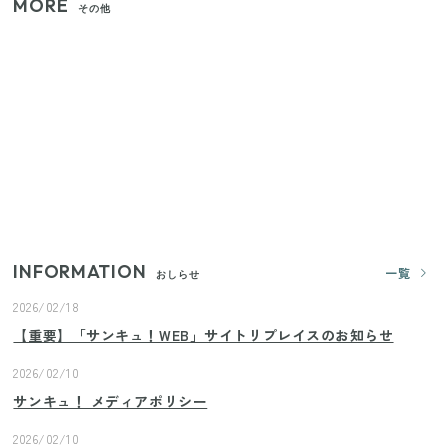
MORE
その他
【セリア】「考えた人天才！」使いやすさの工夫が
すごい大人気グッズ
いまが旬の「みょうが」を買ったらやらなきゃ損！
プロが教えるみょうがの1番おいしい食べ方
【2026年夏】日本橋限定の手土産5選！老舗から新ブ
ランドまで
INFORMATION
一覧
おしらせ
2026/02/18
【重要】「サンキュ！WEB」サイトリプレイスのお知らせ
2026/02/10
サンキュ！ メディアポリシー
2026/02/10