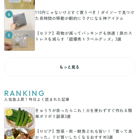
110円じゃないけどすぐ買うべき！ダイソーで見つけ
4
た長時間の移動が劇的にラクになる神アイテム
【セリア】荷物が減ってパッキングも快適！旅のス
5
トレスを減らす「超優秀トラベルグッズ」3選
もっと見る
RANKING
人気急上昇！昨日よく読まれた記事
きゅうりが余ったらこれ！火を使わずすぐ作れる簡
1
単ポリポリ副菜3選
【ロピア】惣菜・肉・鮮魚どれも旨い！「買って良
2
かった」リピ買いしたくなるおすすめ3選