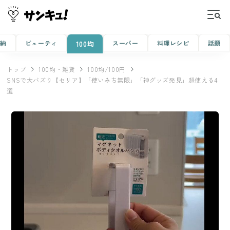
収納
ビューティ
スーパー
料理レシピ
話題
100均
トップ
100均・雑貨
100均/100円
SNSで大バズり【セリア】「使いみち無限」「神グッズ発見」超使える4
選